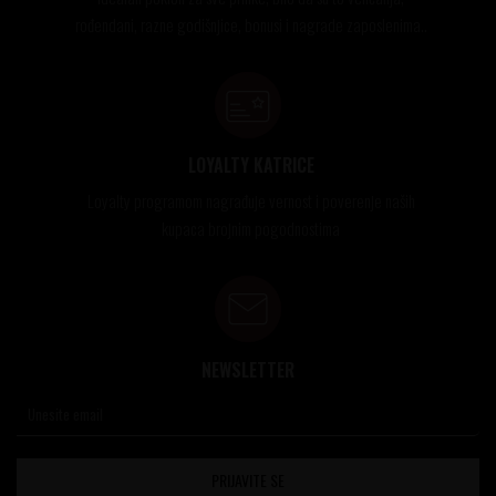
rođendani, razne godišnjice, bonusi i nagrade zaposlenima..
LOYALTY KATRICE
Loyalty programom nagrađuje vernost i poverenje naših
kupaca brojnim pogodnostima
NEWSLETTER
PRIJAVITE SE