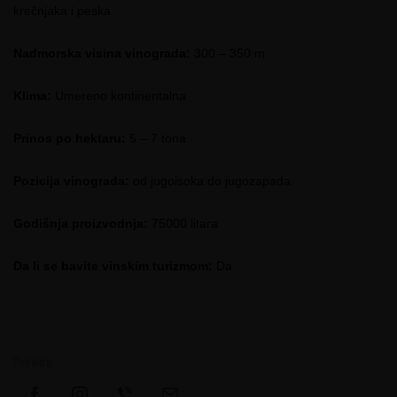
krečnjaka i peska
Nadmorska visina vinograda:
300 – 350 m
Klima:
Umereno kontinentalna
Prinos po hektaru:
5 – 7 tona
Pozicija vinograda:
od jugoisoka do jugozapada
Godišnja proizvodnja:
75000 litara
Da li se bavite vinskim turizmom:
Da
Podelite: