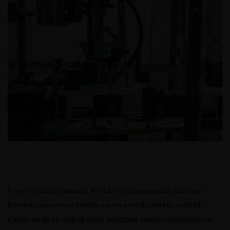
Posebnu pažnju posvetili su i izboru odgovarajućih podloga i
klonova i zavisno od parcele i sorte koristili nekoliko različitih -
trudeći se da na najbolji način predstave kvalitet i jedinstvenost