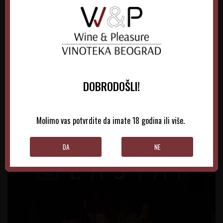
Vinarija Lastar ima za cilj proizvodnju visokokvalitetnog
vina.
Za najbolje rezultate, primenjuju redukciju i strogu kontrolu
prinosa kako kroz kvantitet, tako i kroz kvalitet. Trude se da
održavaju niske prinose što zahteva puno ljudskog rada, da bi se
blagovremeno uradili neophodni procesi (rezidba, lačenje,
DOBRODOŠLI!
defolijacija, proreda grozdova i na kraju kvalitetna berba).
Molimo vas potvrdite da imate 18 godina ili više.
DA
NE