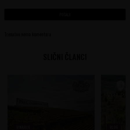
POŠALJI
Trenutno nema komentara
SLIČNI ČLANCI
VINARIJE
BLOG