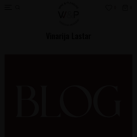
0
0
Vinarija Lastar