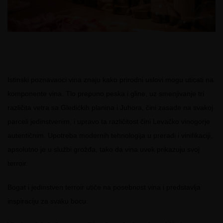
Istinski poznavaoci vina znaju kako prirodni uslovi mogu uticati na
komponente vina. Tlo prepuno peska i gline, uz smenjivanje tri
različita vetra sa Gledićkih planina i Juhora, čini zasade na svakoj
parceli jedinstvenim, i upravo ta različitost čini Levačko vinogorje
autentičnim. Upotreba modernih tehnologija u preradi i vinifikaciji,
apsolutno je u službi grožđa, tako da vina uvek prikazuju svoj
terroir.
Bogat i jedinstven terroir utiče na posebnost vina i predstavlja
inspiraciju za svaku bocu.