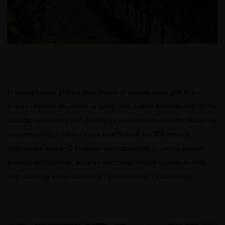
U vinariji Lastar priča o vinu počela je upravo tamo gde bi po
pravilu i trebalo da počne: u vinogradu. Lastar trenutno ima 26 ha
zasada, sa tendencijom proširenja u narednom periodu. Nalazi se
na potezu Gaj, u okviru atara sela Sekurič na 300 metara
nadmorske visine. O kvalitetu vina razmišljali su još na
početku
procesa proizvodnje, te su za podizanje mladih zasada koristili
najkvalitetnije lozne kalemove - proizvedene u Francuskoj.