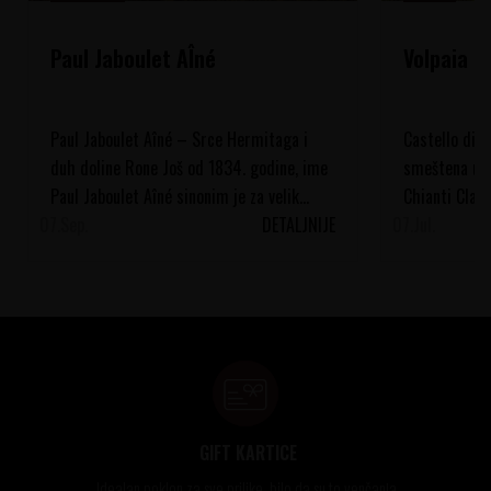
Paul Jaboulet AÎné
Volpaia
Paul Jaboulet Aîné – Srce Hermitaga i
Castello di Vo
duh doline Rone Još od 1834. godine, ime
smeštena u s
Paul Jaboulet Aîné sinonim je za velik...
Chianti Clas
07.
Sep.
DETALJNIJE
07.
nadmorske vis
Jul.
GIFT KARTICE
Idealan poklon za sve prilike, bilo da su to venčanja,