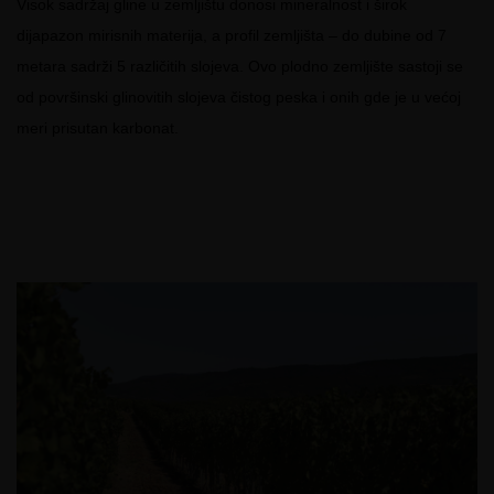
Visok sadržaj gline u zemljištu donosi mineralnost i širok
dijapazon mirisnih materija, a profil zemljišta – do dubine od 7
metara sadrži 5 različitih slojeva. Ovo plodno zemljište sastoji se
od površinski glinovitih slojeva čistog peska i onih gde je u većoj
meri prisutan karbonat.