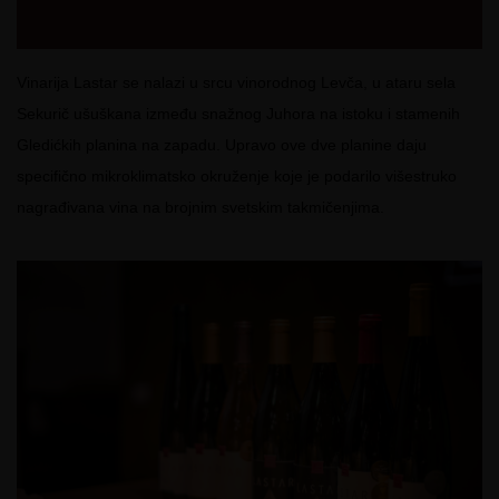
Vinarija Lastar se nalazi u srcu vinorodnog Levča, u ataru sela
Sekurič ušuškana između snažnog Juhora na istoku i stamenih
Gledićkih planina na zapadu. Upravo ove dve planine daju
specifično mikroklimatsko okruženje koje je podarilo višestruko
nagrađivana vina na brojnim svetskim takmičenjima.