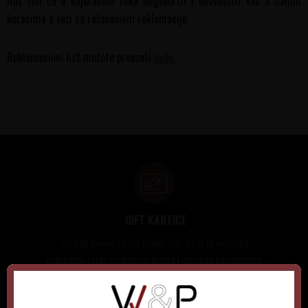
Naš tim će u najkraćem roku odgovoriti i obavestiti Vas o daljim
koracima u vezi sa rešavanjem reklamacije.
Reklamacioni list možete preuzeti
ovde.
GIFT KARTICE
Idealan poklon za sve prilike, bilo da su to venčanja,
rođendani, razne godišnjice, bonusi i nagrade zaposlenima..