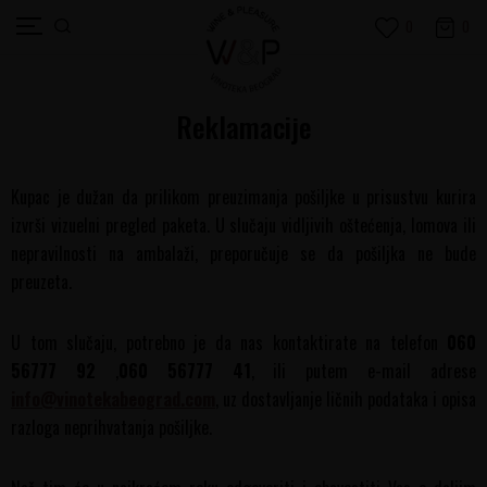
0
0
Reklamacije
Kupac je dužan da prilikom preuzimanja pošiljke u prisustvu kurira
izvrši vizuelni pregled paketa. U slučaju vidljivih oštećenja, lomova ili
nepravilnosti na ambalaži, preporučuje se da pošiljka ne bude
preuzeta.
U tom slučaju, potrebno je da nas kontaktirate na telefon
060
56777 92
,
060 56777 41
, ili putem e-mail adrese
info@vinotekabeograd.com
, uz dostavljanje ličnih podataka i opisa
razloga neprihvatanja pošiljke.