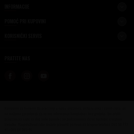
INFORMACIJE
POMOĆ PRI KUPOVINI
KORISNIČKI SERVIS
PRATITE NAS
Nastojimo da budemo što precizniji u opisu proizvoda, prikazu slika i samih cena, ali
ne možemo garantovati da su sve informacije kompletne i bez grešaka. Svi artikli
prikazani na sajtu su deo naše ponude i ne podrazumeva da su dostupni u svakom
trenutku. Raspoloživost robe možete proveriti pozivom na brojeve telefona 060 56 777
41 i 063 84 063 95.