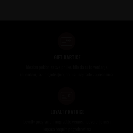
GIFT KARTICE
Idealan poklon za sve prilike, bilo da su to venčanja,
rođendani, razne godišnjice, bonusi i nagrade zaposlenima..
LOYALTY KATRICE
Loyalty programom nagrađuje vernost i poverenje naših
kupaca brojnim pogodnostima