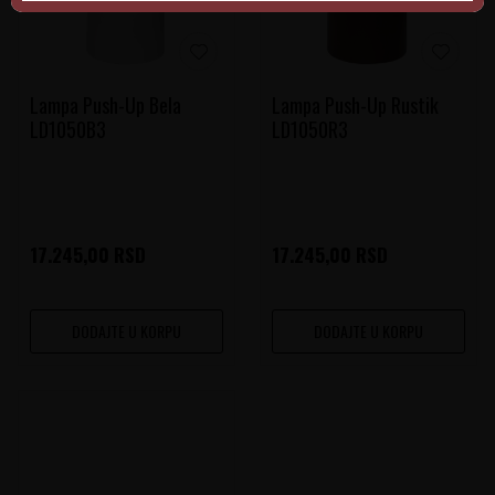
Lampa Push-Up Bela
Lampa Push-Up Rustik
LD1050B3
LD1050R3
17.245,00
RSD
17.245,00
RSD
DODAJTE U KORPU
DODAJTE U KORPU