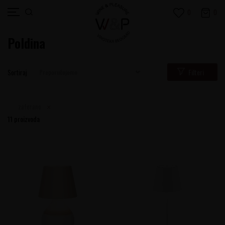
0
0
Poldina
Filteri
Sortiraj
zaferano
11
proizvoda