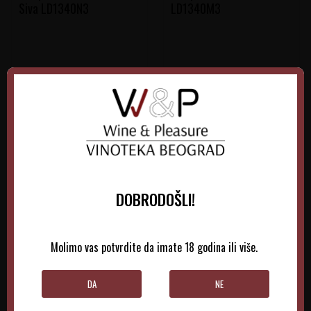
Siva LD1340N3
LD1340M3
20.118,00
RSD
20.118,00
RSD
DODAJTE U KORPU
DODAJTE U KORPU
DOBRODOŠLI!
Molimo vas potvrdite da imate 18 godina ili više.
DA
NE