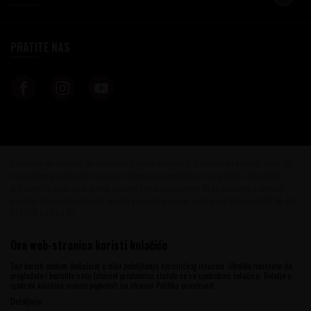
PRATITE NAS
Nastojimo da budemo što precizniji u opisu proizvoda, prikazu slika i samih cena, ali
ne možemo garantovati da su sve informacije kompletne i bez grešaka. Svi artikli
prikazani na sajtu su deo naše ponude i ne podrazumeva da su dostupni u svakom
trenutku. Raspoloživost robe možete proveriti pozivom na brojeve telefona 060 56 777
41 i 063 84 063 95.
©2026
www.vinotekabeograd.com
, Izrada
NB SOFT
. Sva prava zadržana.
Ova web-stranica koristi kolačiće
Sajt koristi cookies (kolačiće) u cilju poboljšanja korisničkog iskustva. Ukoliko nastavite da
pregledate i koristite našu Internet prodavnicu slažete se sa upotrebom kolačića. Detalje o
upotrebi kolačića možete pogledati na stranici Politika privatnosti.
Detaljnije