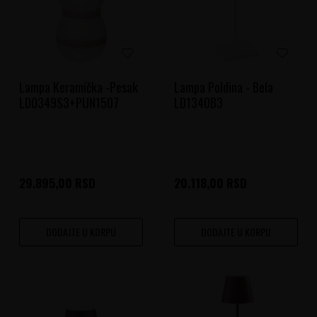
Lampa Keramička -Pesak
Lampa Poldina - Bela
LD0349S3+PUN1507
LD1340B3
29.895,00
RSD
20.118,00
RSD
DODAJTE U KORPU
DODAJTE U KORPU