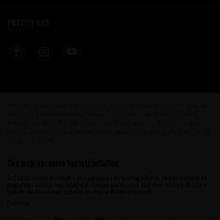
PRATITE NAS
Nastojimo da budemo što precizniji u opisu proizvoda, prikazu slika i samih cena, ali
ne možemo garantovati da su sve informacije kompletne i bez grešaka. Svi artikli
prikazani na sajtu su deo naše ponude i ne podrazumeva da su dostupni u svakom
trenutku. Raspoloživost robe možete proveriti pozivom na brojeve telefona 060 56 777
41 i 063 84 063 95.
©2026
www.vinotekabeograd.com
, Izrada
NB SOFT
. Sva prava zadržana.
Ova web-stranica koristi kolačiće
Sajt koristi cookies (kolačiće) u cilju poboljšanja korisničkog iskustva. Ukoliko nastavite da
pregledate i koristite našu Internet prodavnicu slažete se sa upotrebom kolačića. Detalje o
upotrebi kolačića možete pogledati na stranici Politika privatnosti.
Detaljnije