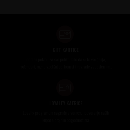
GIFT KARTICE
Idealan poklon za sve prilike, bilo da su to venčanja,
rođendani, razne godišnjice, bonusi i nagrade zaposlenima..
LOYALTY KATRICE
Loyalty programom nagrađuje vernost i poverenje naših
kupaca brojnim pogodnostima