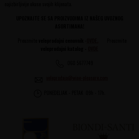
najizbirljivije ukuse svojih klijenata.
UPOZNAJTE SE SA PROIZVODIMA IZ NAŠEG UVOZNOG
ASORTIMANA!
Preuzmite
veleprodajni cenovnik
-
OVDE
.
Preuzmite
veleprodajni katalog -
OVDE
060 5677749
veleprodaja@wine-pleasure.com
PONEDELJAK - PETAK 09h - 17h.