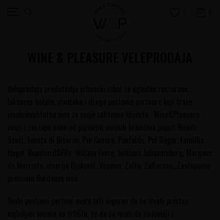
0
0
WINE & PLEASURE VELEPRODAJA
Veleprodaja predstavlja vrhunski izbor za ugledne restorane,
luksuzne hotele, vinoteke i druge poslovne partnere koji traže
visokokvalitetna vina za svoje zahtevne klijente. Wine&Pleasure
uvozi i zastupa neke od poznatih vinskih brendova poput; Biondi
Santi, Tenuta di Biserno, Pio Cesare, Penfolds, Pol Roger, Famillia
Hugel, Bouchard&FIls, Wiliam Fevre, Schloss Johannisberg, Marques
de Murrieta, vinarija Djoković, Vacuvin, Zalto, Zafferano...Zastupamo
premium Bordeaux vina.
Svaki poslovni partner može biti siguran da će imati pristup
najboljim vinima na tržištu, te da će moći da zadovolji i