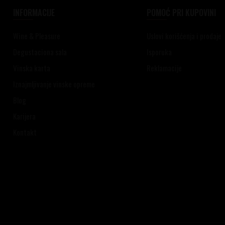
INFORMACIJE
POMOĆ PRI KUPOVINI
Wine & Pleasure
Uslovi korišćenja i prodaje
Degustaciona sala
Isporuka
Vinska karta
Reklamacije
Iznajmljivanje vinske opreme
Blog
Karijera
Kontakt