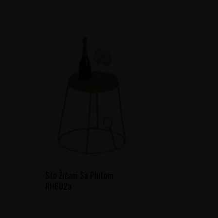
Sto Žičani Sa Plutom -
RH602a