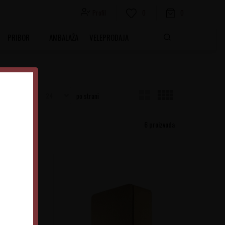
Profil
0
0
PRIBOR
AMBALAŽA
VELEPRODAJA
Prikaži
po strani
6
proizvoda