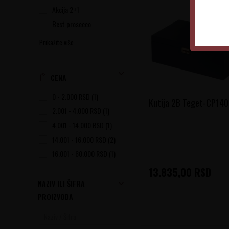
Akcija 2+1
Best prosecco
Prikažite više
CENA
0 - 2.000 RSD (1)
Kutija 2B Teget-CP140
2.001 - 4.000 RSD (1)
4.001 - 14.000 RSD (1)
14.001 - 16.000 RSD (2)
16.001 - 60.000 RSD (1)
13.835,00
RSD
NAZIV ILI ŠIFRA
PROIZVODA