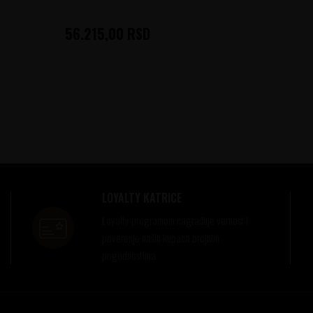
56.215,00
RSD
LOYALTY KATRICE
Loyalty programom nagrađuje vernost i
poverenje naših kupaca brojnim
pogodnostima