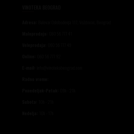
VINOTEKA BEOGRAD
Adresa:
Bulevar Oslobođenja 117, Voždovac, Beograd
Maloprodaja:
060 56 777 41
Veleprodaja:
060 56 777 49
Online:
060 56 777 92
E-mail:
info@vinotekabeograd.com
Radno vreme:
Ponedeljak-Petak:
09h - 21h
Subota:
10h - 21h
Nedelja:
10h - 17h