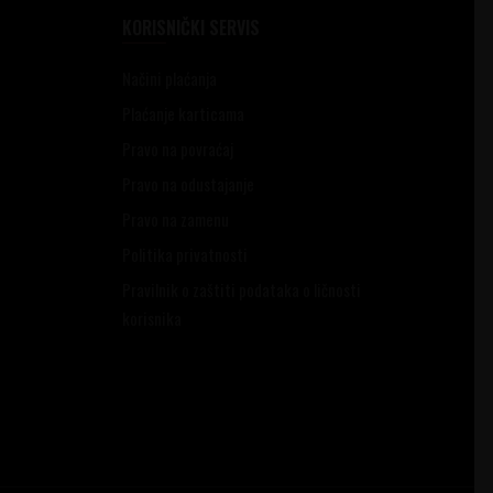
KORISNIČKI SERVIS
Načini plaćanja
Plaćanje karticama
Pravo na povraćaj
Pravo na odustajanje
Pravo na zamenu
Politika privatnosti
Pravilnik o zaštiti podataka o ličnosti
korisnika