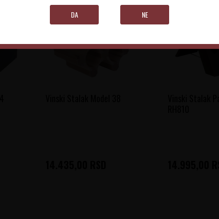
DA
NE
4
Vinski Stalak Model 38
Vinski Stalak P
RH810
14.435,00
RSD
14.995,00
R