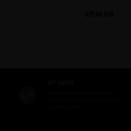
675,00
RSD
GIFT KARTICE
Idealan poklon za sve prilike, bilo da su to
venčanja, rođendani, razne godišnjice, bonusi i
nagrade zaposlenima..