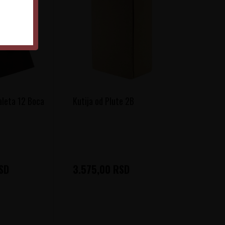
aleta 12 Boca
Kutija od Plute 2B
SD
3.575,00
RSD