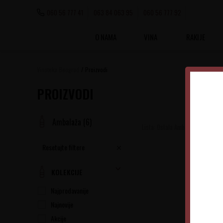
060 56 777 41
063 84 063 95
060 56 777 92
O NAMA
VINA
RAKIJE
Vinoteka Beograd
Proizvodi
PROIZVODI
Ambalaža
(6)
Lista: Ostala Ambalaža
Resetujte filtere
KOLEKCIJE
Najprodavanije
Najnovije
Akcije