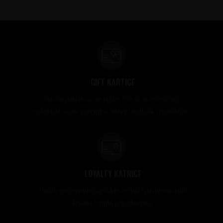
GIFT KARTICE
Idealan poklon za sve prilike, bilo da su to venčanja,
rođendani, razne godišnjice, bonusi i nagrade zaposlenima..
LOYALTY KATRICE
Loyalty programom nagrađuje vernost i poverenje naših
kupaca brojnim pogodnostima