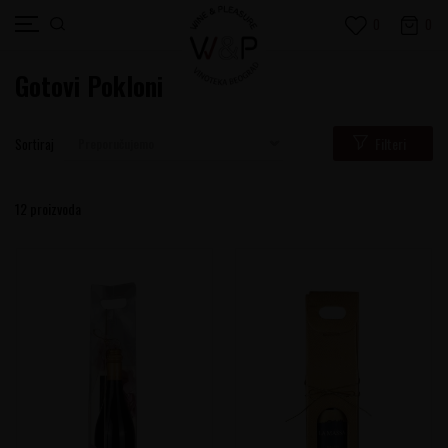
0
0
Gotovi Pokloni
Filteri
Sortiraj
12
proizvoda