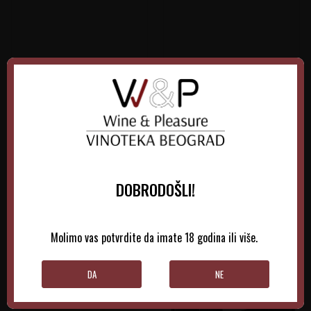
5.485,00
RSD
15.900,00
RSD
DODAJTE U KORPU
DODAJTE U KORPU
DOBRODOŠLI!
Molimo vas potvrdite da imate 18 godina ili više.
DA
NE