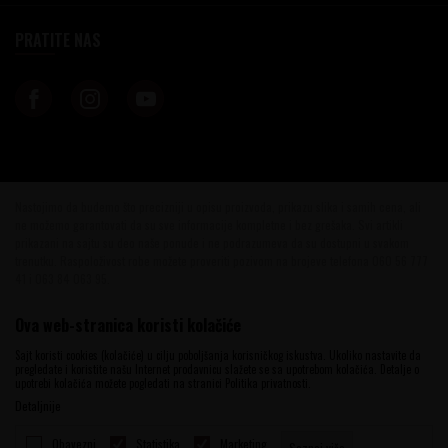
PRATITE NAS
Nastojimo da budemo što precizniji u opisu proizvoda, prikazu slika i samih cena, ali
ne možemo garantovati da su sve informacije kompletne i bez grešaka. Svi artikli
prikazani na sajtu su deo naše ponude i ne podrazumeva da su dostupni u svakom
trenutku. Raspoloživost robe možete proveriti pozivom na brojeve telefona 060 56 777
41 i 063 84 063 95.
©2026
www.vinotekabeograd.com
, Izrada
NB SOFT
. Sva prava zadržana.
Ova web-stranica koristi kolačiće
Sajt koristi cookies (kolačiće) u cilju poboljšanja korisničkog iskustva. Ukoliko nastavite da
pregledate i koristite našu Internet prodavnicu slažete se sa upotrebom kolačića. Detalje o
upotrebi kolačića možete pogledati na stranici Politika privatnosti.
Detaljnije
Obavezni
Statistika
Marketing