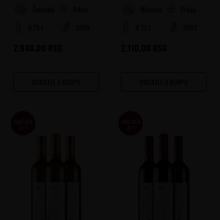
Srbija
Srbija
Šumadija
Nišavsko-južnomoravski region
0.75 l
2020
0.75 l
2022
2.940,00
RSD
2.110,00
RSD
DODAJTE U KORPU
DODAJTE U KORPU