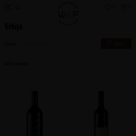
0
0
Srbija
Filteri
Sortiraj
665
proizvoda