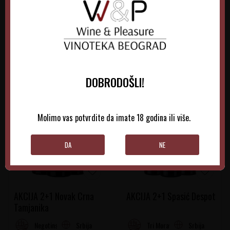
DODAJTE U KORPU
DODAJTE U KORPU
DOBRODOŠLI!
Molimo vas potvrdite da imate 18 godina ili više.
DA
NE
AKCIJA 2+1 Novak Crna
AKCIJA 2+1 Spasić Despot
Tamjanika
Srbija
Srbija
Negotinska Krajina
Tri Morave Rejon