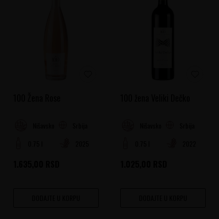
100 Žena Rose
100 žena Veliki Dečko
Srbija
Srbija
Nišavsko-južnomoravski region
Nišavsko-južnomoravski region
0.75 l
2025
0.75 l
2022
1.635,00
RSD
1.025,00
RSD
DODAJTE U KORPU
DODAJTE U KORPU