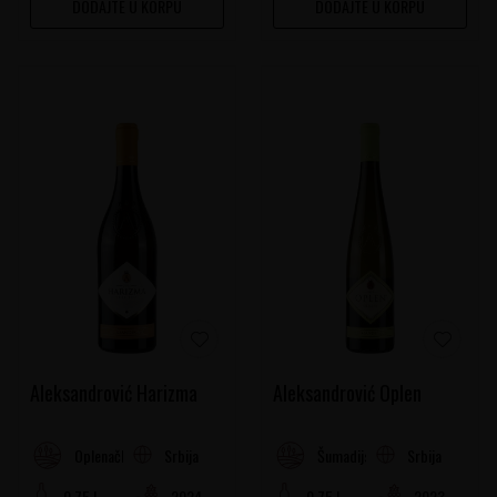
DODAJTE U KORPU
DODAJTE U KORPU
Aleksandrović Harizma
Aleksandrović Oplen
Srbija
Srbija
Oplenačko vinogorje
Šumadijski Rejon
0.75 l
2024
0.75 l
2023