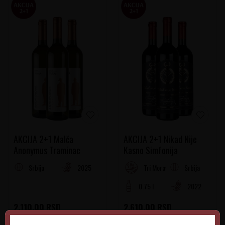
AKCIJA 2+1 Malča
AKCIJA 2+1 Nikad Nije
Anonymus Traminac
Kasno Simfonija
Srbija
2025
Srbija
Tri Morave Rejon
0.75 l
2022
2.110,00
RSD
2.610,00
RSD