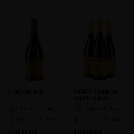
9. Nebo Tamjanika
AKCIJA 2+1 Đurđevića
Legat Dva Dukata
Tamjanika
Srbija
Srbija
Sremski Rejon
Pocersko-valjevski rejon
0.75 l
2024
0.75 l
2024
1.490,00
RSD
3.140,00
RSD