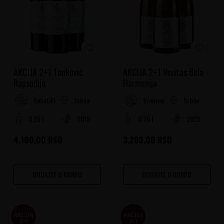
AKCIJA 2+1 Tonković
AKCIJA 2+1 Veritas Bela
Rapsodija
Harmonija
Srbija
Srbija
Subotički Rejon
Sremski Rejon
0.75 l
2019
0.75 l
2025
4.100,00
RSD
3.280,00
RSD
DODAJTE U KORPU
DODAJTE U KORPU