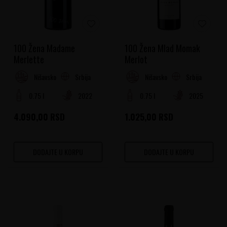
100 Žena Madame
100 Žena Mlad Momak
Merlette
Merlot
Srbija
Srbija
Nišavsko-južnomoravski region
Nišavsko-južnomoravski region
0.75 l
2022
0.75 l
2025
4.090,00
RSD
1.025,00
RSD
DODAJTE U KORPU
DODAJTE U KORPU