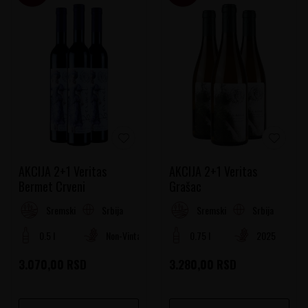
AKCIJA 2+1 Veritas
AKCIJA 2+1 Veritas
Bermet Crveni
Grašac
Srbija
Srbija
Sremski Rejon
Sremski Rejon
0.5 l
Non-Vintage
0.75 l
2025
3.070,00
RSD
3.280,00
RSD