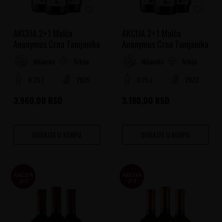
AKCIJA 2+1 Malča
AKCIJA 2+1 Malča
Anonymus Crna Tamjanika
Anonymus Crna Tamjanika
Crveno
Srbija
Srbija
Nišavsko-južnomoravski region
Nišavsko-južnomoravski region
0.75 l
2025
0.75 l
2022
3.960,00
RSD
3.180,00
RSD
DODAJTE U KORPU
DODAJTE U KORPU