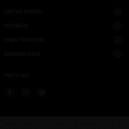
VINOTEKA BEOGRAD
INFORMACIJE
POMOĆ PRI KUPOVINI
KORISNIČKI SERVIS
PRATITE NAS
Nastojimo da budemo što precizniji u opisu proizvoda, prikazu slika i samih cena, ali
ne možemo garantovati da su sve informacije kompletne i bez grešaka. Svi artikli