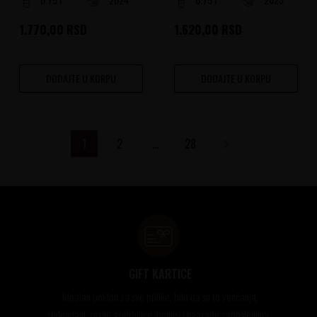
1.770,00
RSD
1.620,00
RSD
DODAJTE U KORPU
DODAJTE U KORPU
1
2
...
28
GIFT KARTICE
Idealan poklon za sve prilike, bilo da su to venčanja,
rođendani, razne godišnjice, bonusi i nagrade zaposlenima..