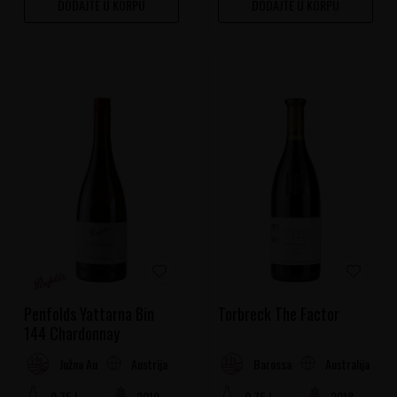
DODAJTE U KORPU
DODAJTE U KORPU
Penfolds Yattarna Bin
Torbreck The Factor
144 Chardonnay
Austrija
Australija
Južna Australija
Barossa dolina
0.75 l
2019
0.75 l
2018