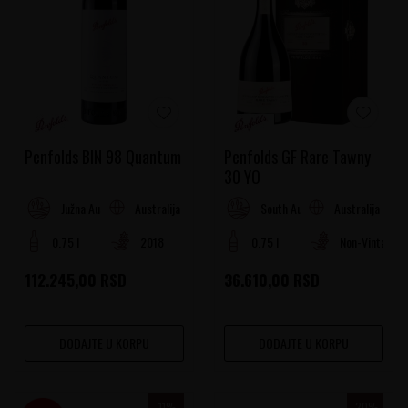
Penfolds BIN 98 Quantum
Penfolds GF Rare Tawny
30 YO
Australija
Australija
Južna Australija
South Australia
0.75 l
2018
0.75 l
Non-Vintage
112.245,00
RSD
36.610,00
RSD
DODAJTE U KORPU
DODAJTE U KORPU
-11
%
-20
%