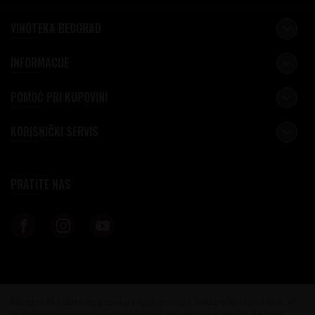
VINOTEKA BEOGRAD
INFORMACIJE
POMOĆ PRI KUPOVINI
KORISNIČKI SERVIS
PRATITE NAS
Nastojimo da budemo što precizniji u opisu proizvoda, prikazu slika i samih cena, ali
ne možemo garantovati da su sve informacije kompletne i bez grešaka. Svi artikli