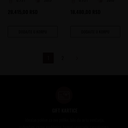
28.415,00
RSD
18.480,00
RSD
DODAJTE U KORPU
DODAJTE U KORPU
1
2
GIFT KARTICE
Idealan poklon za sve prilike, bilo da su to venčanja,
rođendani, razne godišnjice, bonusi i nagrade zaposlenima..