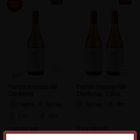
Penfolds Koonunga Hill
Penfolds Koonunga Hill
Chardonnay
Chardonnay - 2 Boce
Australija
Australija
2023
South Australia
0.75 l
2023
1.595,00
RSD
2.856,00
RSD
1.785,00
RSD
3.570,00
RSD