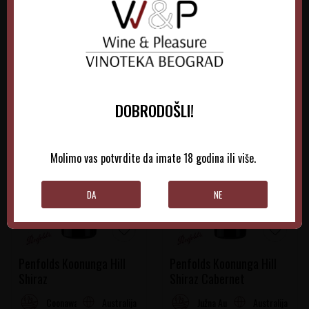
DODAJTE U KORPU
DODAJTE U KORPU
DOBRODOŠLI!
Molimo vas potvrdite da imate 18 godina ili više.
DA
NE
Penfolds Koonunga Hill
Penfolds Koonunga Hill
Shiraz
Shiraz Cabernet
Australija
Australija
Coonawarra
Južna Australija