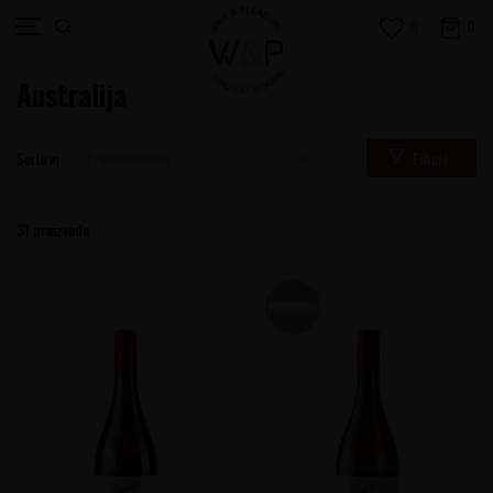
0
0
Australija
Filteri
Sortiraj
31
proizvoda