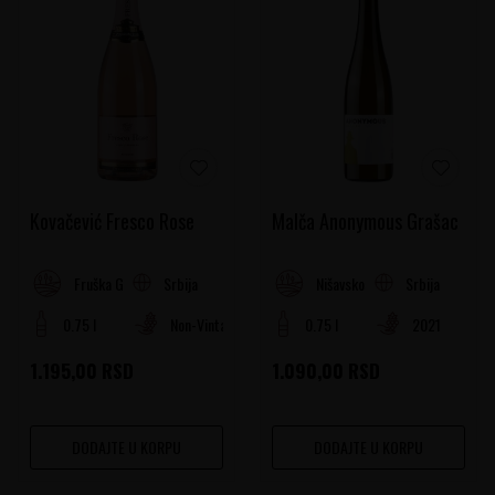
Kovačević Fresco Rose
Malča Anonymous Grašac
Srbija
Srbija
Fruška Gora
Nišavsko-južnomoravski region
0.75 l
Non-Vintage
0.75 l
2021
1.195,00
RSD
1.090,00
RSD
DODAJTE U KORPU
DODAJTE U KORPU