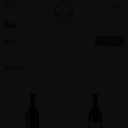
0
0
Vina
Filteri
Sortiraj
1.001 - 1.200 RSD
33
proizvoda