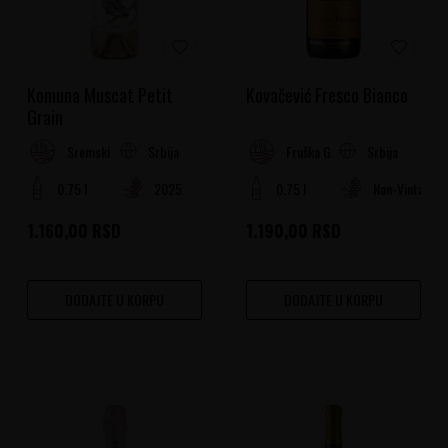
Komuna Muscat Petit
Kovačević Fresco Bianco
Grain
Srbija
Srbija
Sremski Rejon
Fruška Gora
0.75 l
2025
0.75 l
Non-Vintage
1.160,00
RSD
1.190,00
RSD
DODAJTE U KORPU
DODAJTE U KORPU