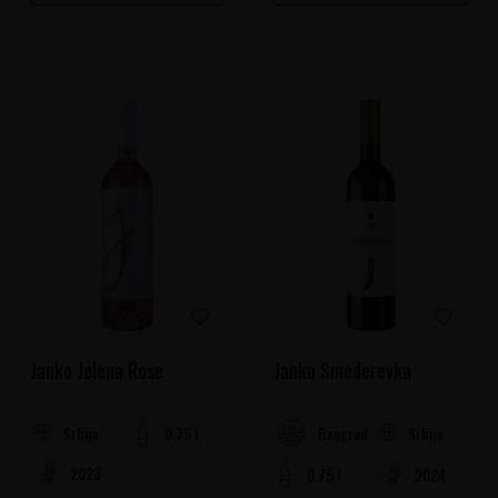
Janko Jelena Rose
Janko Smederevka
Srbija
0.75 l
Srbija
Beogradski Rejon
2023
0.75 l
2024