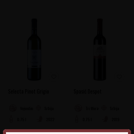
Selecta Pinot Grigio
Spasić Despot
Srbija
Srbija
Vojvodina
Tri Morave Rejon
0.75 l
2022
0.75 l
2019
1.120,00
RSD
1.160,00
RSD