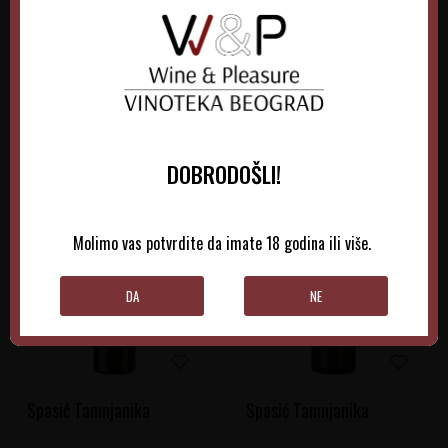
DODAJTE U KORPU
DODAJTE U KORPU
DOBRODOŠLI!
Molimo vas potvrdite da imate 18 godina ili više.
DA
NE
Spasić Tamnjanika
Spasić Tamnjanika