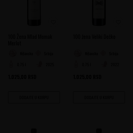
100 Žena Mlad Momak
100 žena Veliki Dečko
Merlot
Srbija
Srbija
Nišavsko-južnomoravski region
Nišavsko-južnomoravski region
0.75 l
2025
0.75 l
2022
1.025,00
RSD
1.025,00
RSD
DODAJTE U KORPU
DODAJTE U KORPU