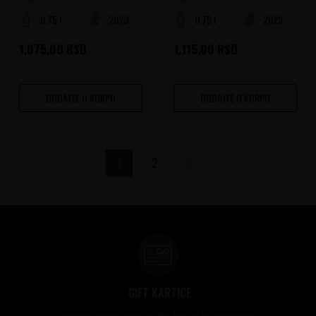
0.75 l
2023
0.75 l
2023
1.075,00
RSD
1.115,00
RSD
DODAJTE U KORPU
DODAJTE U KORPU
1
2
GIFT KARTICE
Idealan poklon za sve prilike, bilo da su to venčanja,