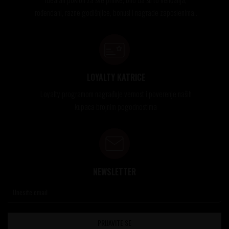
rođendani, razne godišnjice, bonusi i nagrade zaposlenima..
LOYALTY KATRICE
Loyalty programom nagrađuje vernost i poverenje naših
kupaca brojnim pogodnostima
NEWSLETTER
PRIJAVITE SE