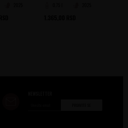
2025
0.75 l
2025
0.75
RSD
1.365,00
RSD
1.470
NEWSLETTER
PRIJAVITE SE