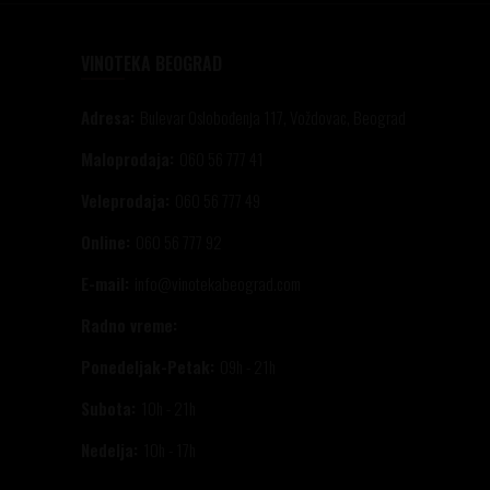
VINOTEKA BEOGRAD
Adresa:
Bulevar Oslobođenja 117, Voždovac, Beograd
Maloprodaja:
060 56 777 41
Veleprodaja:
060 56 777 49
Online:
060 56 777 92
E-mail:
info@vinotekabeograd.com
Radno vreme:
Ponedeljak-Petak:
09h - 21h
Subota:
10h - 21h
Nedelja:
10h - 17h