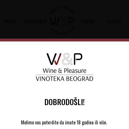
SPIRITI
DEGUSTACIJE
POKLONI
GASTRO
Malča Anonymous Grašac
Šifra artikla:
10101646 2021
Barkod:
8600103343862
Belo suvo vino od sorte 100% Grašac, 
Niša
DOBRODOŠLI!
1.090,00
RSD
Molimo vas potvrdite da imate 18 godina ili više.