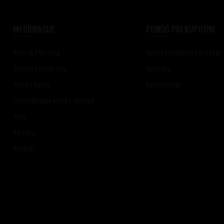
INFORMACIJE
POMOĆ PRI KUPOVINI
Wine & Pleasure
Uslovi korišćenja i prodaje
Degustaciona sala
Isporuka
Vinska karta
Reklamacije
Iznajmljivanje vinske opreme
Blog
Karijera
Kontakt