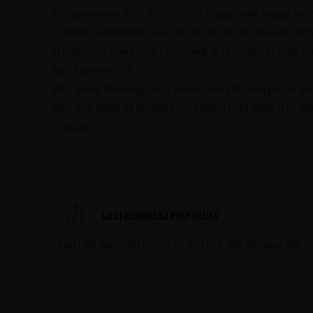
Belo suvo vino od sorte 100% Grašac, iz sopstvenih zasada, proizv
se nalaze na nadmorskoj visini od 500 metara, na obroncima Svrlj
petroleja i citrusnog voća. Preporučuje se za uživanje na duge sta
Boja: Slamnato žuta.
Miris: Arome limunovog cveta, bele breskve i divlje šargarepe, pr
Ukus: Čist, sočan, ali zavodljivo suv, i otvara se ka divnoj žutoj v
struktura.
GASTRONOMSKA PREPORUKA
Laki riblji specijaliteti, piletina, ćuretina, jače začinjena jela.