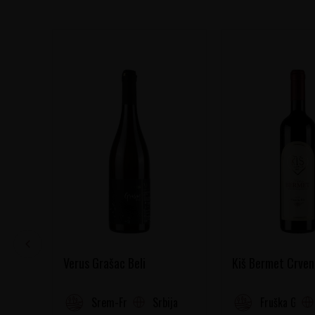
Verus Grašac Beli
Kiš Bermet Crven
Srbija
Srem-Fruška gora
Fruška Gora