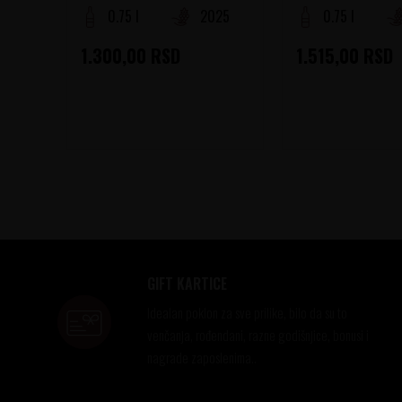
0.75 l
2025
0.75 l
1.300,00
RSD
1.515,00
RSD
GIFT KARTICE
Idealan poklon za sve prilike, bilo da su to
venčanja, rođendani, razne godišnjice, bonusi i
nagrade zaposlenima..