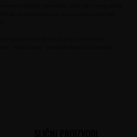
edeno u vinariji Malča, nadomak Niša. Grožđe dolazi iz vinograda koji
iških planina. Odležavanjem u boci ovo vino dobija izražene tonove
ze.
aćene suptilnim notama ananasa, grejpfruta i orlovih noktiju.
oćnosti – veoma citrusnoj – sa hrskavom kiselošću. Fina, vertikalna
SLIČNI PROIZVODI