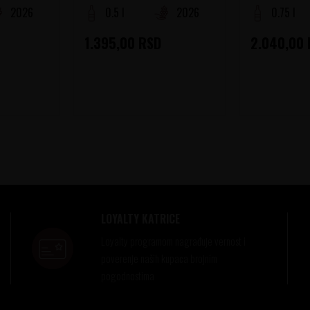
2026
0.5 l
2026
0.75 l
1.395,00
RSD
2.040,00
LOYALTY KATRICE
Loyalty programom nagrađuje vernost i
poverenje naših kupaca brojnim
pogodnostima