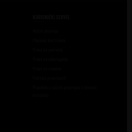
KORISNIČKI SERVIS
Načini plaćanja
Plaćanje karticama
Pravo na povraćaj
Pravo na odustajanje
Pravo na zamenu
Politika privatnosti
Pravilnik o zaštiti podataka o ličnosti
korisnika