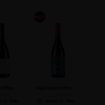
on Blanc
Rnjak Sauvignon Blanc
Chichat
Srbija
Srbija
Gora
Južnobanatski Rejon
Fr