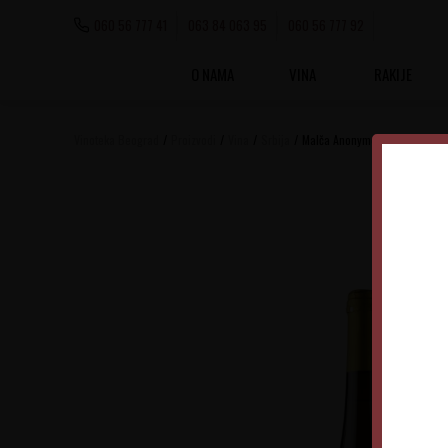
060 56 777 41
063 84 063 95
060 56 777 92
O NAMA
VINA
RAKIJE
Vinoteka Beograd
Proizvodi
Vina
Srbija
Malča Anonymous Grašac