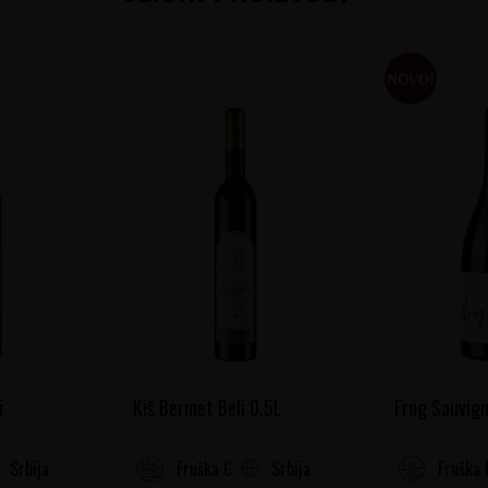
i
Kiš Bermet Beli 0,5L
Frug Sauvign
Srbija
Srbija
Fruška Gora
Fruška 