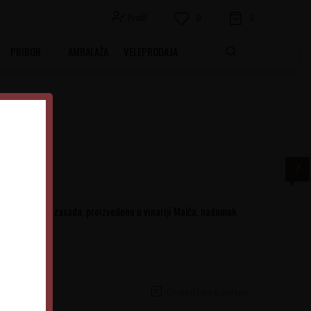
Profil
0
0
PRIBOR
AMBALAŽA
VELEPRODAJA
iz sopstvenih zasada, proizvedeno u vinariji Malča, nadomak
Obavesti me o sniženju