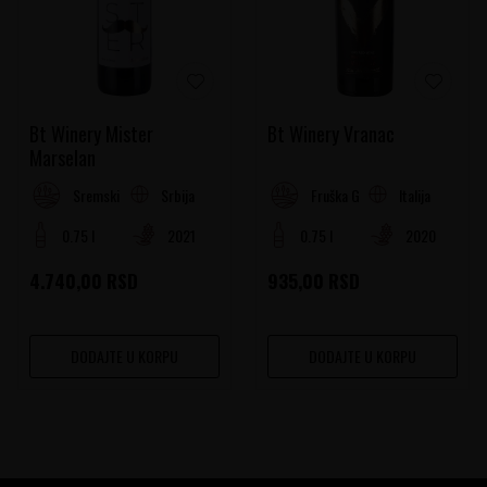
Bt Winery Mister
Bt Winery Vranac
Marselan
Srbija
Italija
Sremski Rejon
Fruška Gora
0.75 l
2021
0.75 l
2020
4.740,00
RSD
935,00
RSD
DODAJTE U KORPU
DODAJTE U KORPU