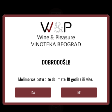
GIFT KARTICE
Idealan poklon za sve prilike, bilo da su to venčanja,
rođendani, razne godišnjice, bonusi i nagrade zaposlenima..
DOBRODOŠLI!
LOYALTY KATRICE
Molimo vas potvrdite da imate 18 godina ili više.
Loyalty programom nagrađuje vernost i poverenje naših
kupaca brojnim pogodnostima
DA
NE