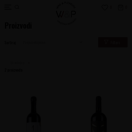
0
0
Proizvodi
Filteri
Sortiraj
bt-winery
2
proizvoda