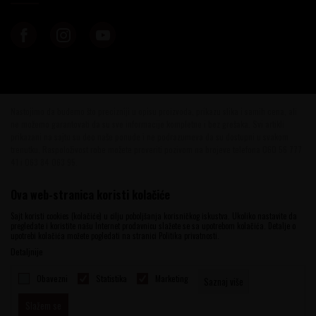
Nastojimo da budemo što precizniji u opisu proizvoda, prikazu slika i samih cena, ali
ne možemo garantovati da su sve informacije kompletne i bez grešaka. Svi artikli
prikazani na sajtu su deo naše ponude i ne podrazumeva da su dostupni u svakom
trenutku. Raspoloživost robe možete proveriti pozivom na brojeve telefona 060 56 777
41 i 063 84 063 95.
©2026
www.vinotekabeograd.com
, Izrada
NB SOFT
. Sva prava zadržana.
Ova web-stranica koristi kolačiće
Sajt koristi cookies (kolačiće) u cilju poboljšanja korisničkog iskustva. Ukoliko nastavite da
pregledate i koristite našu Internet prodavnicu slažete se sa upotrebom kolačića. Detalje o
upotrebi kolačića možete pogledati na stranici Politika privatnosti.
Detaljnije
Obavezni
Statistika
Marketing
Saznaj više
Slažem se