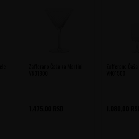
ele
Zafferano Čaša za Martini
Zafferano Čaša 
VN01800
VN01500
1.475,00
RSD
1.080,00
RS