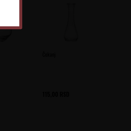
Čokanj
115,00
RSD