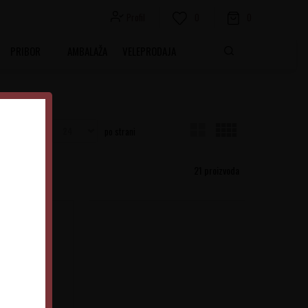
Profil
0
0
PRIBOR
AMBALAŽA
VELEPRODAJA
Prikaži
po strani
21
proizvoda