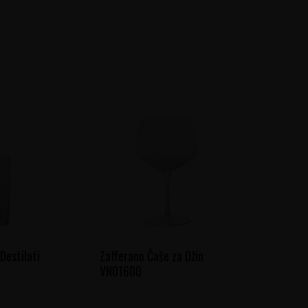
Destilati
Zafferano Čaše za Džin
VN01600