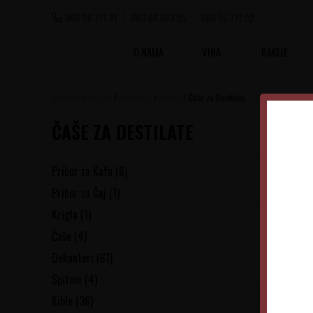
060 56 777 41
063 84 063 95
060 56 777 92
O NAMA
VINA
RAKIJE
Vinoteka Beograd
Proizvodi
Pribor
Čaše za Destilate
ČAŠE ZA DESTILATE
Pribor za Kafu
(6)
Pribor za Čaj
(1)
Krigla
(1)
Čaše
(4)
Dekanteri
(61)
Spitoni
(4)
Kible
(36)