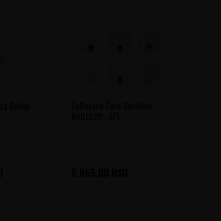
za Rakiju
Zafferano Čaše Destilati
BA01699 - 6/1
D
5.865,00
RSD