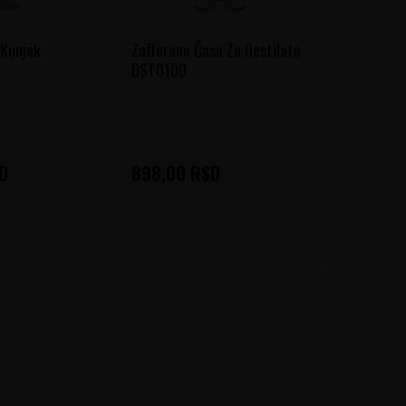
 Konjak
Zafferano Časa Za Destilate
DST0100
D
898,00
RSD