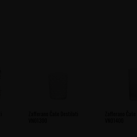
i
Zafferano Čaše Destilati
Zafferano Čaše 
VN01300
VN01400