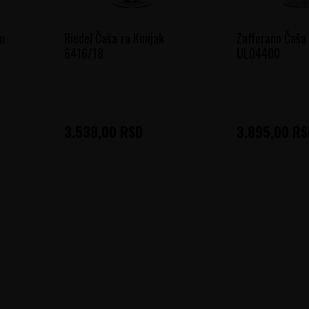
m
Riedel Čaša za Konjak
Zafferano Čaša
6416/18
UL04400
3.538,00
RSD
3.895,00
RS