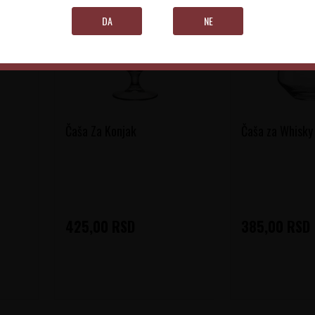
DA
NE
Čaša Za Konjak
Čaša za Whisky
425,00
RSD
385,00
RSD