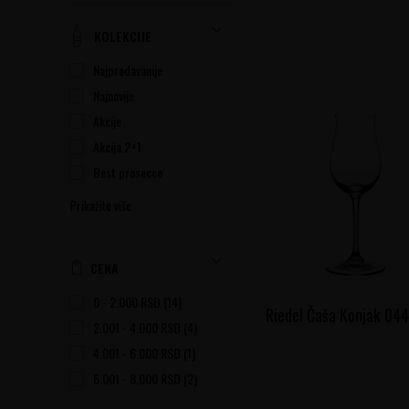
Čaše za Vino
(25)
Čaše za Destilate
(21)
KOLEKCIJE
Razno
(1)
Najprodavanije
Vacuvin-Kokteli
(12)
Najnovije
Poldina
(11)
Akcije
Pina
(4)
Akcija 2+1
Poldina Micro
(4)
Best prosecco
Olimpia
(1)
Prikažite više
Pepeljara
(3)
Upaljači
(10)
CENA
Sekači
(7)
0 - 2.000 RSD (14)
Futrole
(2)
Riedel Čaša Konjak 04
2.001 - 4.000 RSD (4)
Humidori
(1)
4.001 - 6.000 RSD (1)
Pribor za Čišćenje Dekantera
6.001 - 8.000 RSD (2)
(3)