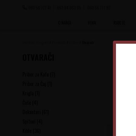
060 56 777 41
063 84 063 95
060 56 777 92
O NAMA
VINA
RAKIJE
Vinoteka Beograd
Proizvodi
Pribor
Otvarači
OTVARAČI
Pribor za Kafu
(7)
Pribor za Čaj
(1)
Krigla
(1)
Čaše
(4)
Dekanteri
(61)
Spitoni
(4)
Kible
(36)