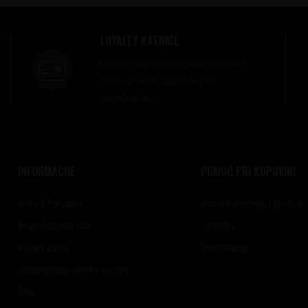
LOYALTY KATRICE
Loyalty programom nagrađuje vernost i
poverenje naših kupaca brojnim
pogodnostima
INFORMACIJE
POMOĆ PRI KUPOVINI
Wine & Pleasure
Uslovi korišćenja i prodaje
Degustaciona sala
Isporuka
Vinska karta
Reklamacije
Iznajmljivanje vinske opreme
Blog