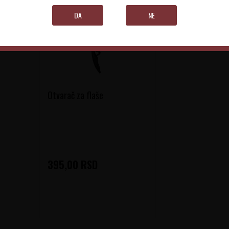
DA
NE
Otvarač za flaše
395,00
RSD