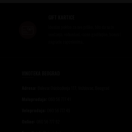
Pribor za Čišćenje Čaša
(1)
Led Svetlo za Kible
(1)
GIFT KARTICE
Aeratori
(3)
Idealan poklon za sve prilike, bilo da su to
Pljoska
(1)
venčanja, rođendani, razne godišnjice, bonusi i
Led Kocke -Metalne
(1)
nagrade zaposlenima..
Pulltex Dekanter
(1)
VINOTEKA BEOGRAD
Adresa:
Bulevar Oslobođenja 117, Voždovac, Beograd
Maloprodaja:
060 56 777 41
Veleprodaja:
060 56 777 49
Online:
060 56 777 92