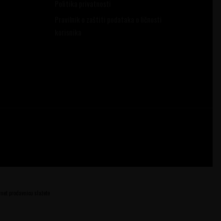
Politika privatnosti
Pravilnik o zaštiti podataka o ličnosti
korisnika
ernet prodavnicu slažete