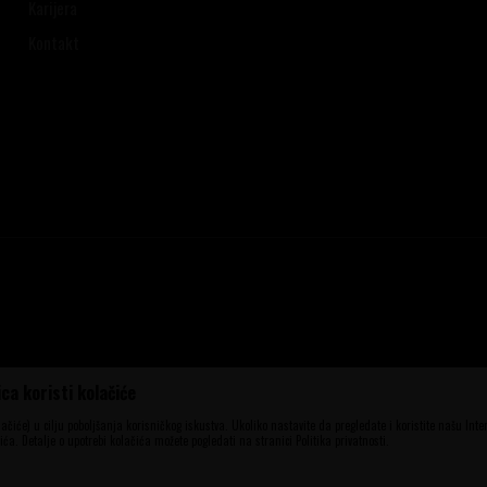
Karijera
Kontakt
ca koristi kolačiće
ena, ali ne možemo garantovati da su sve
aše ponude i ne podrazumeva da su dostupni
olačiće) u cilju poboljšanja korisničkog iskustva. Ukoliko nastavite da pregledate i koristite našu Int
ća. Detalje o upotrebi kolačića možete pogledati na stranici Politika privatnosti.
elefona 060 56 777 41 i 063 84 063 95.