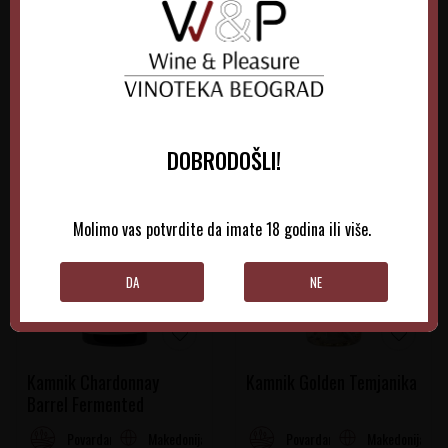
DODAJTE U KORPU
DODAJTE U KORPU
DOBRODOŠLI!
Molimo vas potvrdite da imate 18 godina ili više.
DA
NE
Kamnik Chardonnay
Kamnik Golden Temjanika
Barrel Fermented
Makedonija
Makedonija
Povardarje
Povardarje