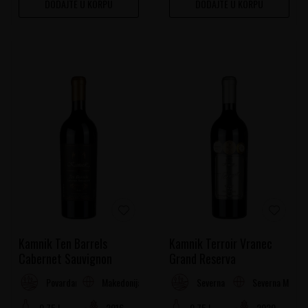
DODAJTE U KORPU
DODAJTE U KORPU
Kamnik Ten Barrels
Kamnik Terroir Vranec
Cabernet Sauvignon
Grand Reserva
Makedonija
Severna Makedo
Povardarje
Severna Makedonija
0.75 l
2016
0.75 l
2020