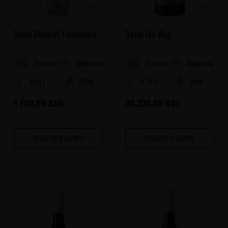
Bovin Muscat Temjanika
Bovin My Way
Makedonija
Makedonija
Povardarje
Povardarje
0.75 l
2024
0.75 l
2015
1.700,00
RSD
30.330,00
RSD
DODAJTE U KORPU
DODAJTE U KORPU