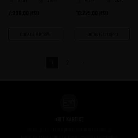
7.990,00
RSD
10.225,00
RSD
DODAJTE U KORPU
DODAJTE U KORPU
1
2
GIFT KARTICE
Idealan poklon za sve prilike, bilo da su to venčanja,
rođendani, razne godišnjice, bonusi i nagrade zaposlenima..