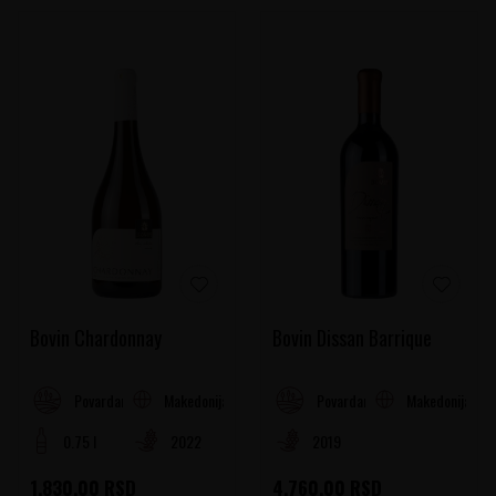
Bovin Chardonnay
Bovin Dissan Barrique
Makedonija
Makedonija
Povardarje
Povardarje
0.75 l
2022
2019
1.830,00
RSD
4.760,00
RSD