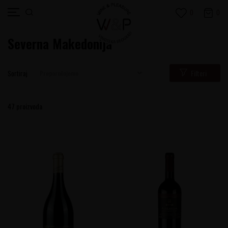
0
0
Severna Makedonija
Filteri
Sortiraj
47
proizvoda