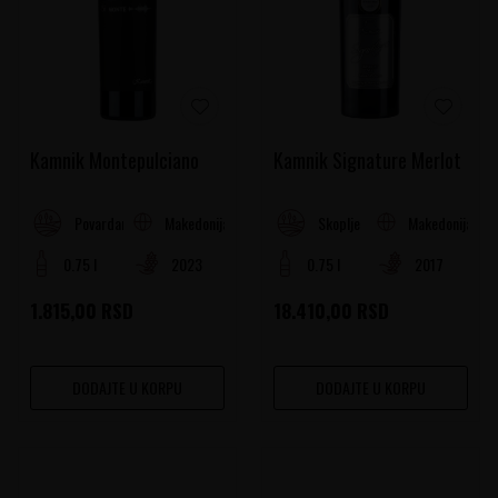
Kamnik Montepulciano
Kamnik Signature Merlot
Makedonija
Makedonija
Povardarje
Skoplje
0.75 l
2023
0.75 l
2017
1.815,00
RSD
18.410,00
RSD
DODAJTE U KORPU
DODAJTE U KORPU