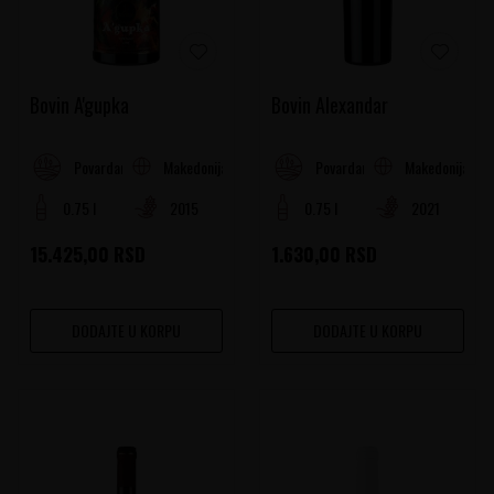
Bovin A'gupka
Bovin Alexandar
Makedonija
Makedonija
Povardarje
Povardarje
0.75 l
2015
0.75 l
2021
15.425,00
RSD
1.630,00
RSD
DODAJTE U KORPU
DODAJTE U KORPU