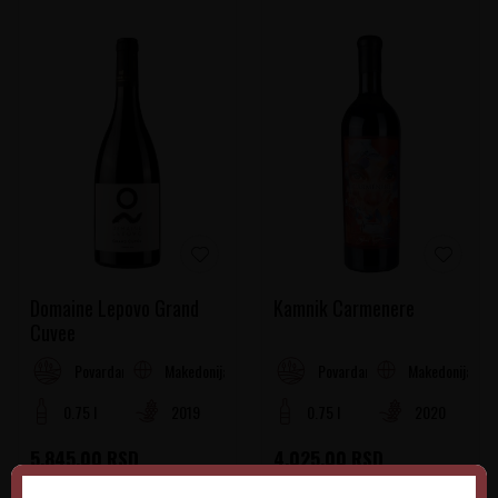
Domaine Lepovo Grand
Kamnik Carmenere
Cuvee
Makedonija
Makedonija
Povardarje
Povardarje
0.75 l
2019
0.75 l
2020
5.845,00
RSD
4.025,00
RSD