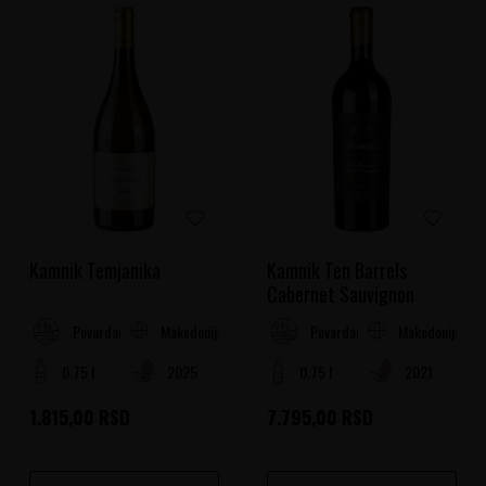
Kamnik Temjanika
Kamnik Ten Barrels
Cabernet Sauvignon
Makedonija
Makedonija
Povardarje
Povardarje
0.75 l
2025
0.75 l
2021
1.815,00
RSD
7.795,00
RSD