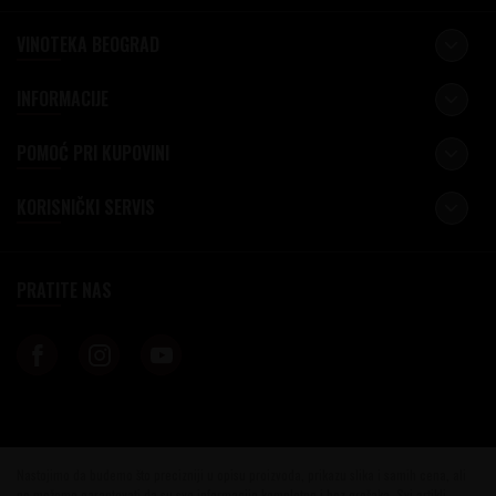
VINOTEKA BEOGRAD
INFORMACIJE
POMOĆ PRI KUPOVINI
KORISNIČKI SERVIS
PRATITE NAS
Nastojimo da budemo što precizniji u opisu proizvoda, prikazu slika i samih cena, ali
ne možemo garantovati da su sve informacije kompletne i bez grešaka. Svi artikli