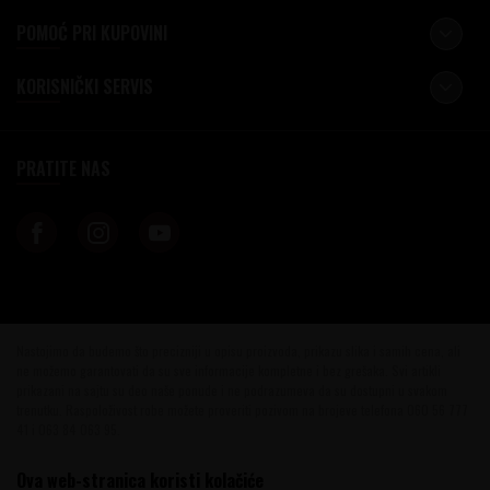
POMOĆ PRI KUPOVINI
KORISNIČKI SERVIS
PRATITE NAS
Nastojimo da budemo što precizniji u opisu proizvoda, prikazu slika i samih cena, ali
ne možemo garantovati da su sve informacije kompletne i bez grešaka. Svi artikli
prikazani na sajtu su deo naše ponude i ne podrazumeva da su dostupni u svakom
trenutku. Raspoloživost robe možete proveriti pozivom na brojeve telefona 060 56 777
41 i 063 84 063 95.
©2026
www.vinotekabeograd.com
, Izrada
NB SOFT
. Sva prava zadržana.
Ova web-stranica koristi kolačiće