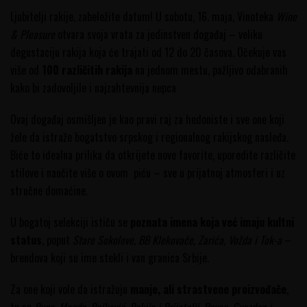
Ljubitelji rakije, zabeležite datum! U subotu, 16. maja, Vinoteka
Wine
& Pleasure
otvara svoja vrata za jedinstven događaj – veliku
degustaciju rakija koja će trajati od 12 do 20 časova. Očekuje vas
više od
100 različitih rakija
na jednom mestu, pažljivo odabranih
kako bi zadovoljile i najzahtevnija nepca
Ovaj događaj osmišljen je kao pravi raj za hedoniste i sve one koji
žele da istraže bogatstvo srpskog i regionalnog rakijskog nasleđa.
Biće to idealna prilika da otkrijete nove favorite, uporedite različite
stilove i naučite više o ovom piću – sve u prijatnoj atmosferi i uz
stručne domaćine.
U bogatoj selekciji ističu se
poznata imena koja već imaju kultni
status
, poput
Stare Sokolove, BB Klekovače, Zarića, Vožda i Tok-a
–
brendova koji su ime stekli i van granica Srbije.
Za one koji vole da istražuju
manje, ali strastvene proizvođače
,