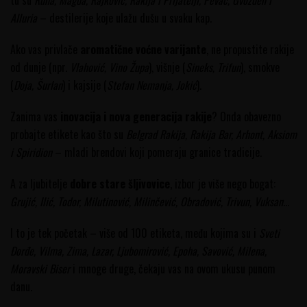
tu su
Runa, Magda, Rajković, Rakija i Prijatelji, Pevac, Gvozden i
Alluria
– destilerije koje ulažu dušu u svaku kap.
Ako vas privlače
aromatične voćne varijante
, ne propustite rakije
od dunje (npr.
Vlahović, Vino Župa
), višnje (
Sineks, Trifun
), smokve
(
Doja, Šurlan
) i kajsije (
Stefan Nemanja, Jokić
).
Zanima vas
inovacija i nova generacija rakije
? Onda obavezno
probajte etikete kao što su
Belgrad Rakija, Rakija Bar, Arhont, Aksiom
i Spiridion
– mladi brendovi koji pomeraju granice tradicije.
A za ljubitelje
dobre stare šljivovice
, izbor je više nego bogat:
Grujić, Ilić, Todor, Milutinović, Milinčević, Obradović, Trivun, Vuksan...
I to je tek početak – više od 100 etiketa, među kojima su i
Sveti
Đorđe, Vilma, Zima, Lazar, Ljubomirović, Epoha, Savović, Milena,
Moravski Biser
i mnoge druge, čekaju vas na ovom ukusu punom
danu.