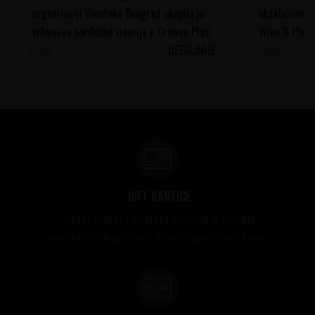
organizaciji Vinoteke Beograd okupila je
ekskluzivnu 
vrhunske bordoške vinarije u Crowne Plazi.
Wine & Pleasu
16.
Pogledajte kako je i...
Jun.
DETALJNIJE
07.
spektakl koji
Mar.
GIFT KARTICE
Idealan poklon za sve prilike, bilo da su to venčanja,
rođendani, razne godišnjice, bonusi i nagrade zaposlenima..