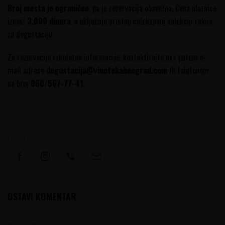
Broj mesta je ograničen
, pa je rezervacija obavezna. Cena ulaznice
iznosi
3.000 dinara
, a uključuje pristup celokupnoj selekciji rakija
za degustaciju.
Za rezervacije i dodatne informacije, kontaktirajte nas putem e-
mail adrese
degustacija@vinotekabeograd.com
ili telefonom
na broj
060/567-77-41
.
Podelite:
OSTAVI KOMENTAR
Ime/Nadimak