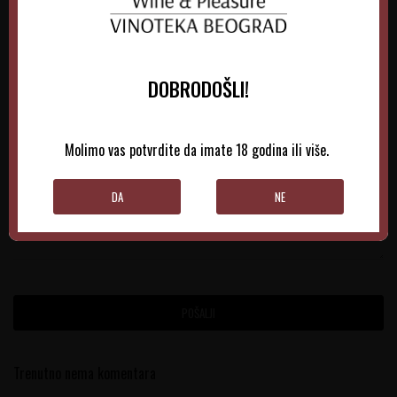
Email
DOBRODOŠLI!
Molimo vas potvrdite da imate 18 godina ili više.
Poruka
DA
NE
POŠALJI
Trenutno nema komentara