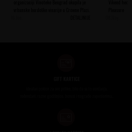
organizaciji Vinoteke Beograd okupila je
Vikend hedon
vrhunske bordoške vinarije u Crowne Plazi.
Pleasure
16.
Pogledajte kako je i...
Jun.
DETALJNIJE
08.
May.
GIFT KARTICE
Idealan poklon za sve prilike, bilo da su to venčanja,
rođendani, razne godišnjice, bonusi i nagrade zaposlenima..