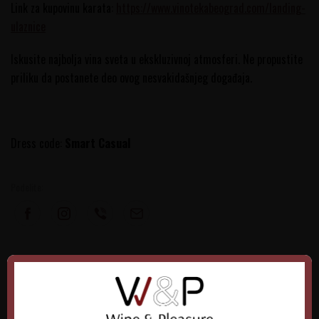
Link za kupovinu karata:
https://www.vinotekabeograd.com/landing-
ulaznice
Iskusite najbolja vina sveta u ekskluzivnoj atmosferi. Ne propustite
priliku da postanete deo ovog nesvakidašnjeg događaja.
Dress code:
Smart Casual
Podelite:
OSTAVI KOMENTAR
Ime/Nadimak