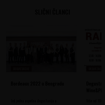
SLIČNI ČLANCI
DEGUSTACIJE
DEGUSTACIJE
Bordeaux 2022 u Beogradu
Degustaci
Wine&Ple
Još jedna uspešna degustacija u
Više od 100 