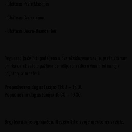
- Château Pavie Macquin
- Château Carbonnieux
- Château Ducru-Beaucaillou
Degustacija će biti podeljena u dve ekskluzivne sesije, pružajući vam
priliku da uživate u pažljivo osmišljenom izboru vina u intimnoj i
prijatnoj atmosferi:
Prepodnevna degustacija:
11:00 – 15:00
Popodnevna degustacija:
15:30 – 19:30
Broj karata je ograničen. Rezervišite svoje mesto na vreme.