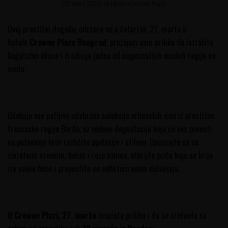
Ovaj prestižni događaj održaće se u četvrtak, 27. marta u
hotelu
Crowne Plaza Beograd
, pružajući vam priliku da istražite
bogatstvo ukusa i tradiciju jedne od najpoznatijih vinskih regija na
svetu.
Očekuje vas pažljivo odabrana selekcija vrhunskih vina iz prestižne
francuske regije Bordo, uz vođenu degustaciju koja će vas povesti
na putovanje kroz različite apelacije i stilove. Upoznajte se sa
izuzetnim crvenim, belim i roze vinima, otkrijte priče koje se kriju
iza svake boce i prepustite se sofisticiranom doživljaju.
U Crowne Plazi, 27. marta
imaćete priliku i da se sretnete sa