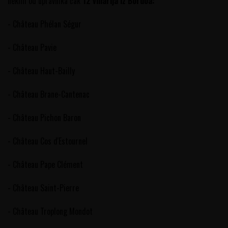
nekim od upravnika čak
12 vinarija iz Bordoa:
- Château Phélan Ségur
- Château Pavie
- Château Haut-Bailly
- Château Brane-Cantenac
- Château Pichon Baron
- Château Cos d'Estournel
- Château Pape Clément
- Château Saint-Pierre
- Château Troplong Mondot