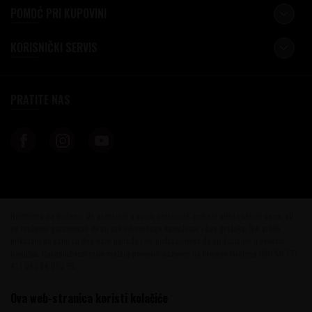
POMOĆ PRI KUPOVINI
KORISNIČKI SERVIS
PRATITE NAS
Nastojimo da budemo što precizniji u opisu proizvoda, prikazu slika i samih cena, ali
ne možemo garantovati da su sve informacije kompletne i bez grešaka. Svi artikli
prikazani na sajtu su deo naše ponude i ne podrazumeva da su dostupni u svakom
trenutku. Raspoloživost robe možete proveriti pozivom na brojeve telefona 060 56 777
41 i 063 84 063 95.
©2026
www.vinotekabeograd.com
, Izrada
NB SOFT
. Sva prava zadržana.
Ova web-stranica koristi kolačiće