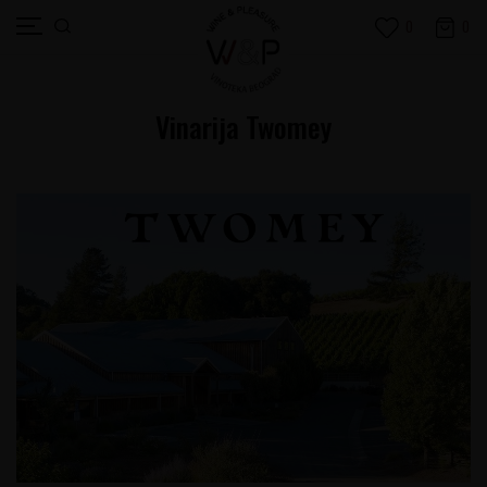
0
0
Vinarija Twomey