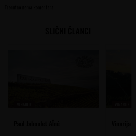
Trenutno nema komentara
SLIČNI ČLANCI
VINARIJE
VINARIJE
Paul Jaboulet AÎné
Vinarija 