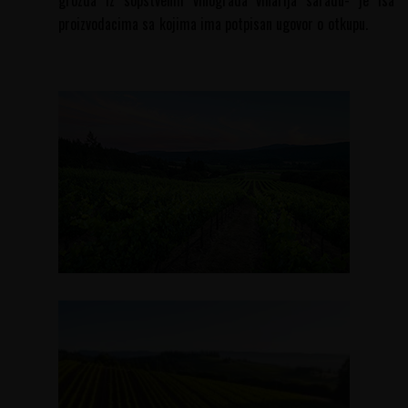
grozda iz sopstvenih vinograda vinarija saradu- je isa
proizvodacima sa kojima ima potpisan ugovor o otkupu.