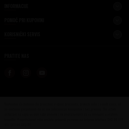
INFORMACIJE
POMOĆ PRI KUPOVINI
KORISNIČKI SERVIS
PRATITE NAS
Nastojimo da budemo što precizniji u opisu proizvoda, prikazu slika i samih cena, ali
ne možemo garantovati da su sve informacije kompletne i bez grešaka. Svi artikli
prikazani na sajtu su deo naše ponude i ne podrazumeva da su dostupni u svakom
trenutku. Raspoloživost robe možete proveriti pozivom na brojeve telefona 060 56 777
41 i 063 84 063 95.