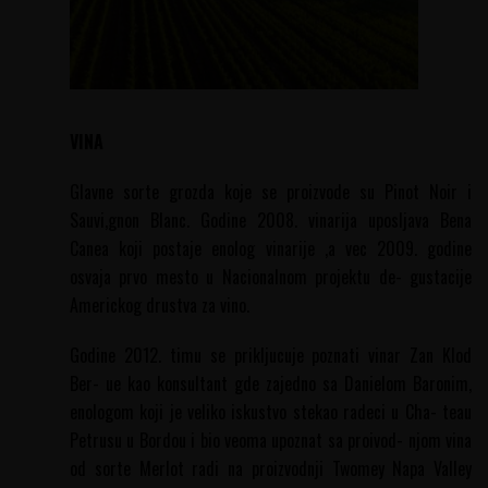
VINA
Glavne sorte grozda koje se proizvode su Pinot Noir i
Sauvi,gnon Blanc. Godine 2008. vinarija uposljava Bena
Canea koji postaje enolog vinarije ,a vec 2009. godine
osvaja prvo mesto u Nacionalnom projektu de- gustacije
Americkog drustva za vino.
Godine 2012. timu se prikljucuje poznati vinar Zan Klod
Ber- ue kao konsultant gde zajedno sa Danielom Baronim,
enologom koji je veliko iskustvo stekao radeci u Cha- teau
Petrusu u Bordou i bio veoma upoznat sa proivod- njom vina
od sorte Merlot radi na proizvodnji Twomey Napa Valley