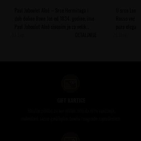
Paul Jaboulet Aîné – Srce Hermitaga i
U srcu Langhe
duh doline Rone Još od 1834. godine, ime
Rosso već vi
Paul Jaboulet Aîné sinonim je za velik...
puna eleganci
07.
Sep.
DETALJNIJE
29.
vinograde, pod
May.
GIFT KARTICE
Idealan poklon za sve prilike, bilo da su to venčanja,
rođendani, razne godišnjice, bonusi i nagrade zaposlenima..