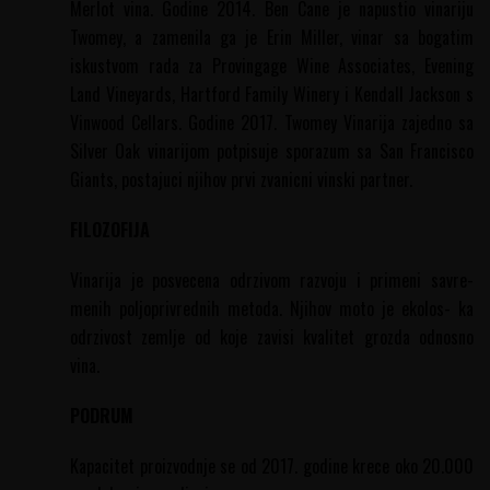
Merlot vina. Godine 2014. Ben Cane je napustio vinariju
Twomey, a zamenila ga je Erin Miller, vinar sa bogatim
iskustvom rada za Provingage Wine Associates, Evening
Land Vineyards, Hartford Family Winery i Kendall Jackson s
Vinwood Cellars. Godine 2017. Twomey Vinarija zajedno sa
Silver Oak vinarijom potpisuje sporazum sa San Francisco
Giants, postajuci njihov prvi zvanicni vinski partner.
FILOZOFIJA
Vinarija je posvecena odrzivom razvoju i primeni savre-
menih poljoprivrednih metoda. Njihov moto je ekolos- ka
odrzivost zemlje od koje zavisi kvalitet grozda odnosno
vina.
PODRUM
Kapacitet proizvodnje se od 2017. godine krece oko 20.000