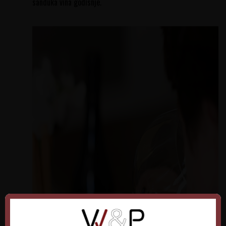
sanduka vina godisnje.