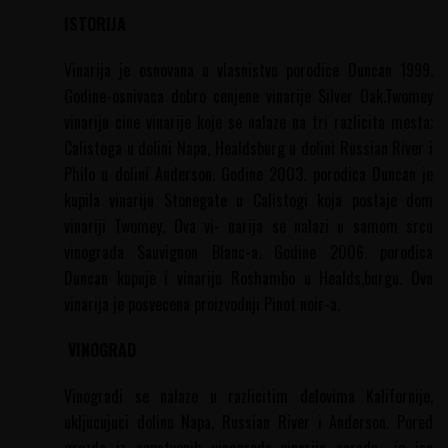
ISTORIJA
Vinarija je osnovana u vlasnistvu porodice Duncan 1999.
Godine-osnivaca dobro cenjene vinarije Silver Oak.Twomey
vinariju cine vinarije koje se nalaze na tri razlicita mesta;
Calistoga u dolini Napa, Healdsburg u dolini Russian River i
Philo u dolini Anderson. Godine 2003. porodica Duncan je
kupila vinariju Stonegate u Calistogi koja postaje dom
vinariji Twomey. Ova vi- narija se nalazi u samom srcu
vinograda Sauvignon Blanc-a. Godine 2006. porodica
Duncan kupuje i vinariju Roshambo u Healds,burgu. Ova
vinarija je posvecena proizvodnji Pinot noir-a.
VINOGRAD
Vinogradi se nalaze u razlicitim delovima Kalifornije,
ukljucujuci dolinu Napa, Russian River i Anderson. Pored