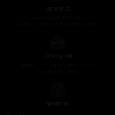
GIFT KARTICE
Idealan poklon za sve prilike, bilo da su to venčanja,
rođendani, razne godišnjice, bonusi i nagrade zaposlenima..
LOYALTY KATRICE
Loyalty programom nagrađuje vernost i poverenje naših
kupaca brojnim pogodnostima
NEWSLETTER