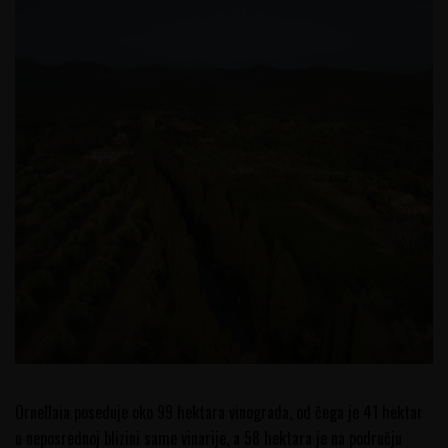
Ornellaia poseduje oko 99 hektara vinograda, od čega je 41 hektar
u neposrednoj blizini same vinarije, a 58 hektara je na području