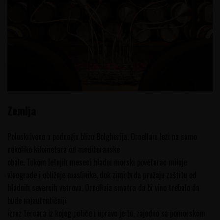
Zemlja
Poluskrivena u podnožju blizu Bolgherija, Ornellaia leži na samo
nekoliko kilometara od mediteranske
obale. Tokom letnjih meseci hladni morski povetarac miluje
vinograde i obližnje maslinike, dok zimi brda pružaju zaštitu od
hladnih severnih vetrova. Ornellaia smatra da bi vino trebalo da
bude najautentičniji
izraz teroara iz kojeg potiče i upravo je tu, zajedno sa pomorskom