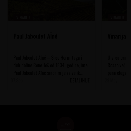
VINARIJE
VINARIJE
Paul Jaboulet AÎné
Vinarija 
Paul Jaboulet Aîné – Srce Hermitaga i
U srcu Langhe
duh doline Rone Još od 1834. godine, ime
Rosso već vi
Paul Jaboulet Aîné sinonim je za velik...
puna eleganci
07.
Sep.
DETALJNIJE
29.
vinograde, pod
May.