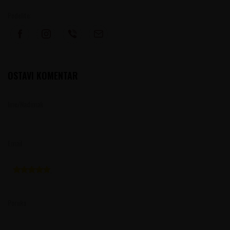
Podelite:
OSTAVI KOMENTAR
Ime/Nadimak
Email
Poruka