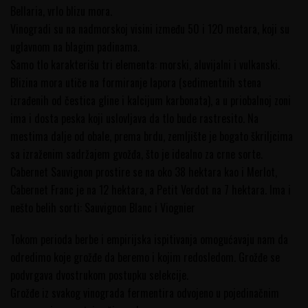
Bellaria, vrlo blizu mora.
Vinogradi su na nadmorskoj visini između 50 i 120 metara, koji su
uglavnom na blagim padinama.
Samo tlo karakterišu tri elementa: morski, aluvijalni i vulkanski.
Blizina mora utiče na formiranje lapora (sedimentnih stena
izrađenih od čestica gline i kalcijum karbonata), a u priobalnoj zoni
ima i dosta peska koji uslovljava da tlo bude rastresito. Na
mestima dalje od obale, prema brdu, zemljište je bogato škriljcima
sa izraženim sadržajem gvožđa, što je idealno za crne sorte.
Cabernet Sauvignon prostire se na oko 38 hektara kao i Merlot,
Cabernet Franc je na 12 hektara, a Petit Verdot na 7 hektara. Ima i
nešto belih sorti: Sauvignon Blanc i Viognier
Tokom perioda berbe i empirijska ispitivanja omogućavaju nam da
odredimo koje grožđe da beremo i kojim redosledom. Grožđe se
podvrgava dvostrukom postupku selekcije.
Grožđe iz svakog vinograda fermentira odvojeno u pojedinačnim