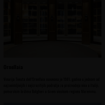
Ornellaia
Vinarija Tenuta dell’Ornellaia osnovana je 1981. godine u jednom od
najzanimljivijih i najizrazitijih područja za proizvodnju vina u Italiji,
pomorskim brdima Bolgheri u širem vinskom regionu Maremma.