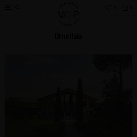
0
0
Ornellaia