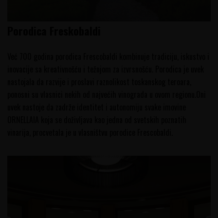
Porodica Freskobaldi
Već 700 godina porodica Frescobaldi kombinuje tradiciju, iskustvo i
inovacije sa kreativnošću i težnjom za izvrsnošću. Porodica je uvek
nastojala da razvije i proslavi raznolikost toskanskog teroara,
ponosni su vlasnici nekih od najvećih vinograda u ovom regionu.Oni
uvek nastoje da zadrže identitet i autonomiju svake imovine
ORNELLAIA koja se doživljava kao jedna od svetskih poznatih
vinarija, procvetala je u vlasništvu porodice Frescobaldi.