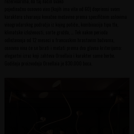
rezervoarima, na taj način svako
pojedinačno osnovno vino (kojih ima više od 60) doprinosi svom
karakteru stvaranju konačne mešavine prema specifičnim uslovima
vinogradarskog područja iz kojeg potiče., kombinacija tipa tla,
klimatske izloženosti, sorte grožđa, ... Tek nakon perioda
odležavanja od 12 meseci u francuskim hrastovim bačvama,
osnovna vina će se birati i mešati prema dva glavna kriterijuma:
elegantni izraz koji zahteva Ornellaia i karakter same berbe.
Godišnja proizvodnja Ornellaia je 830.000 boca.