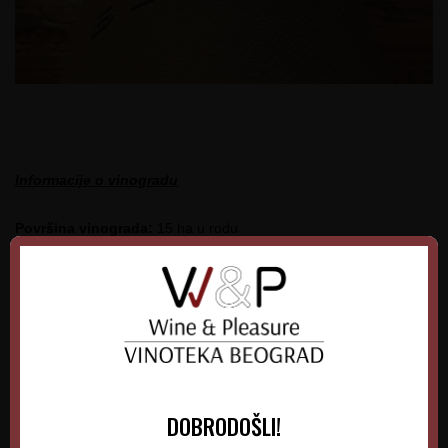
Informacije o vinogradu
Površina vinograda:
15 ha u rodu
Sorte koje se uzgajaju:
Sauvignon blanc, Smederevka, Pinot
blanc od belih sorti, od crvenih Merlot, Prokupac i Malbec
Starost loza:
iz 2017. godine
Tip zemljišta na kom se uzgaja grožđe:
glinovito
DOBRODOŠLI!