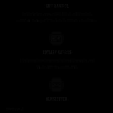
GIFT KARTICE
Idealan poklon za sve prilike, bilo da su to venčanja,
rođendani, razne godišnjice, bonusi i nagrade zaposlenima..
LOYALTY KATRICE
Loyalty programom nagrađuje vernost i poverenje naših
kupaca brojnim pogodnostima
NEWSLETTER