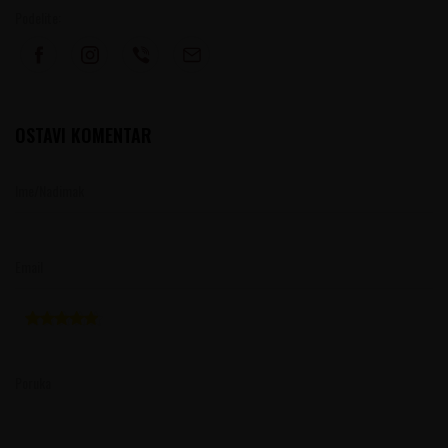
Podelite:
OSTAVI KOMENTAR
Ime/Nadimak
Email
Poruka