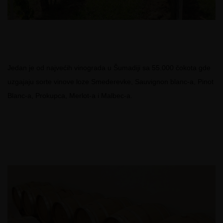
Jedan je od najvećih vinograda u Šumadiji sa 55.000 čokota gde
uzgajaju sorte vinove loze Smederevke, Sauvignon blanc-a, Pinot
Blanc-a, Prokupca, Merlot-a i Malbec-a.