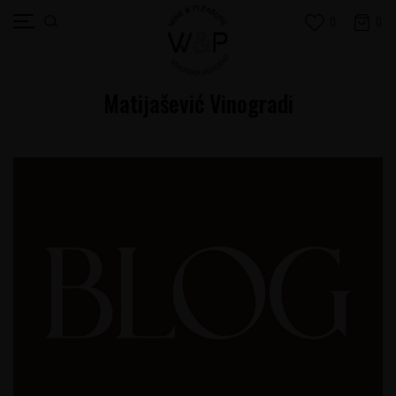
0
0
Matijašević Vinogradi