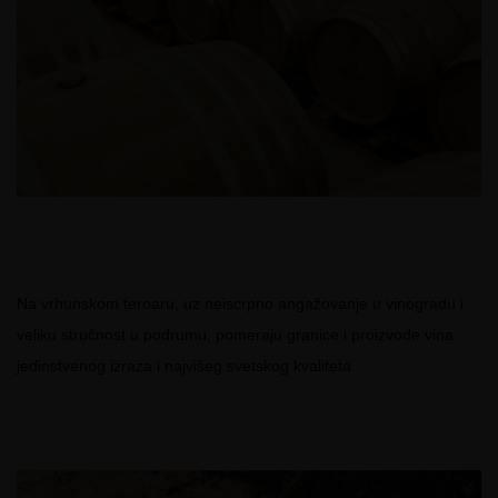
Na vrhunskom teroaru, uz neiscrpno angažovanje u vinogradu i
veliku stručnost u podrumu, pomeraju granice i proizvode vina
jedinstvenog izraza i najvišeg svetskog kvaliteta.