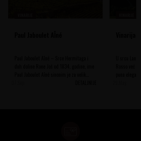
VINARIJE
VINARIJE
Paul Jaboulet AÎné
Vinarija 
Paul Jaboulet Aîné – Srce Hermitaga i
U srcu Langhe
duh doline Rone Još od 1834. godine, ime
Rosso već vi
Paul Jaboulet Aîné sinonim je za velik...
puna eleganci
07.
Sep.
DETALJNIJE
29.
vinograde, pod
May.