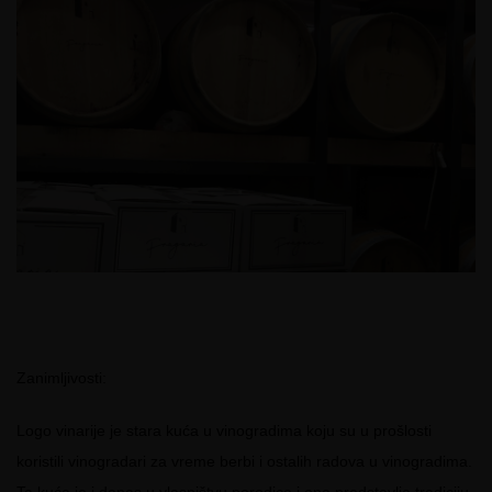
Zanimljivosti:
Logo vinarije je stara kuća u vinogradima koju su u prošlosti
koristili vinogradari za vreme berbi i ostalih radova u vinogradima.
Ta kuća je i danas u vlasništvu porodice i ona predstavlja tradiciju