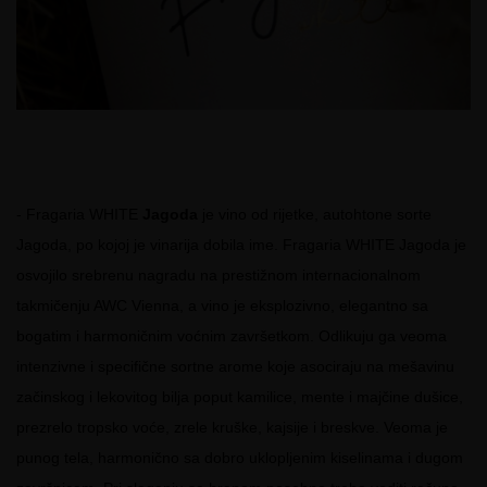
- Fragaria WHITE
Jagoda
je vino od rijetke, autohtone sorte
Jagoda, po kojoj je vinarija dobila ime. Fragaria WHITE Jagoda je
osvojilo srebrenu nagradu na prestižnom internacionalnom
takmičenju AWC Vienna, a vino je eksplozivno, elegantno sa
bogatim i harmoničnim voćnim završetkom. Odlikuju ga veoma
intenzivne i specifične sortne arome koje asociraju na mešavinu
začinskog i lekovitog bilja poput kamilice, mente i majčine dušice,
prezrelo tropsko voće, zrele kruške, kajsije i breskve. Veoma je
punog tela, harmonično sa dobro uklopljenim kiselinama i dugom