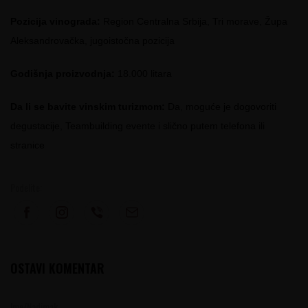
Pozicija vinograda:
Region Centralna Srbija, Tri morave, Župa
Aleksandrovačka, jugoistočna pozicija
Godišnja proizvodnja:
18.000 litara
Da li se bavite vinskim turizmom:
Da, moguće je dogovoriti
degustacije, Teambuilding evente i slično putem telefona ili
stranice
Podelite:
OSTAVI KOMENTAR
Ime/Nadimak