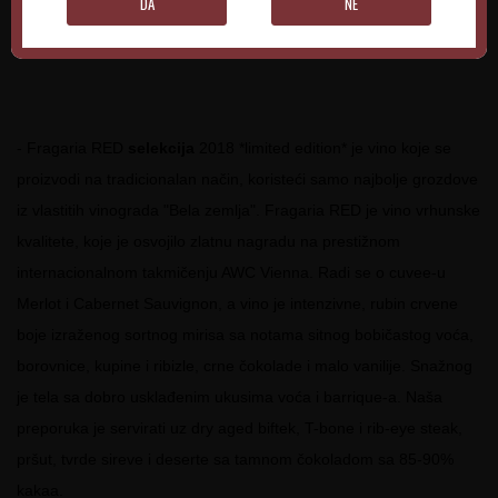
DA
NE
ide uz jela od belog mesa, mlade sireve i morske plodove, a neki
ga vole kombinovati i uz sushije i slična jela.
- Fragaria RED
selekcija
2018 *limited edition* je vino koje se
proizvodi na tradicionalan način, koristeći samo najbolje grozdove
iz vlastitih vinograda "Bela zemlja". Fragaria RED je vino vrhunske
kvalitete, koje je osvojilo zlatnu nagradu na prestižnom
internacionalnom takmičenju AWC Vienna. Radi se o cuvee-u
Merlot i Cabernet Sauvignon, a vino je intenzivne, rubin crvene
boje izraženog sortnog mirisa sa notama sitnog bobičastog voća,
borovnice, kupine i ribizle, crne čokolade i malo vanilije. Snažnog
je tela sa dobro usklađenim ukusima voća i barrique-a. Naša
preporuka je servirati uz dry aged biftek, T-bone i rib-eye steak,
pršut, tvrde sireve i deserte sa tamnom čokoladom sa 85-90%
kakaa.