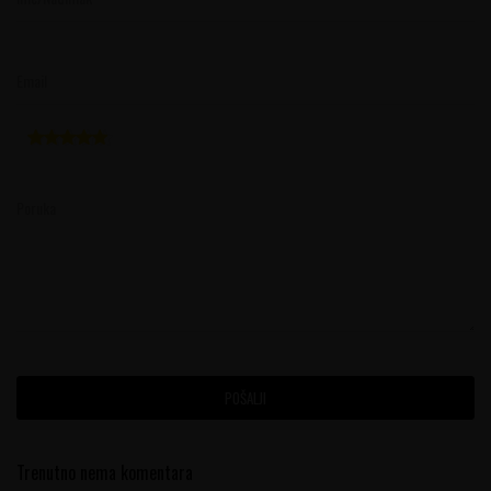
Email
Poruka
POŠALJI
Trenutno nema komentara