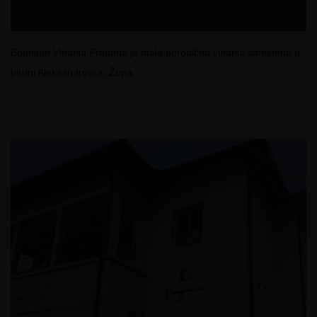
Boutique Vinarija Fragaria je mala porodična vinarija smeštena u
blizini Aleksandrovca, Župa.