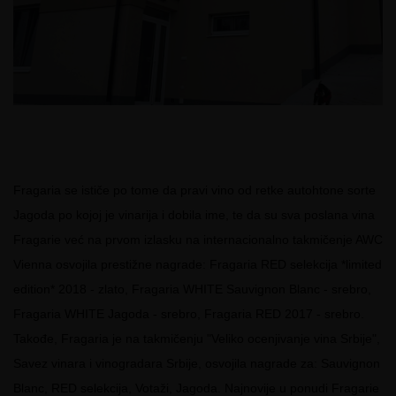
Fragaria se ističe po tome da pravi vino od retke autohtone sorte
Jagoda po kojoj je vinarija i dobila ime, te da su sva poslana vina
Fragarie već na prvom izlasku na internacionalno takmičenje AWC
Vienna osvojila prestižne nagrade: Fragaria RED selekcija *limited
edition* 2018 - zlato, Fragaria WHITE Sauvignon Blanc - srebro,
Fragaria WHITE Jagoda - srebro, Fragaria RED 2017 - srebro.
Takođe, Fragaria je na takmičenju "Veliko ocenjivanje vina Srbije",
Savez vinara i vinogradara Srbije, osvojila nagrade za: Sauvignon
Blanc, RED selekcija, Votaži, Jagoda. Najnovije u ponudi Fragarie