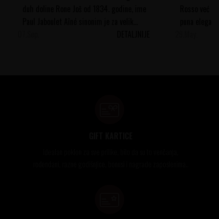
duh doline Rone Još od 1834. godine, ime
Rosso već vi
Paul Jaboulet Aîné sinonim je za velik...
puna eleganci
07.
Sep.
DETALJNIJE
29.
vinograde, pod
May.
GIFT KARTICE
Idealan poklon za sve prilike, bilo da su to venčanja,
rođendani, razne godišnjice, bonusi i nagrade zaposlenima..