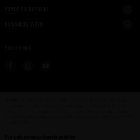
POMOĆ PRI KUPOVINI
KORISNIČKI SERVIS
PRATITE NAS
Nastojimo da budemo što precizniji u opisu proizvoda, prikazu slika i samih cena, ali
ne možemo garantovati da su sve informacije kompletne i bez grešaka. Svi artikli
prikazani na sajtu su deo naše ponude i ne podrazumeva da su dostupni u svakom
trenutku. Raspoloživost robe možete proveriti pozivom na brojeve telefona 060 56 777
41 i 063 84 063 95.
©2026
www.vinotekabeograd.com
, Izrada
NB SOFT
. Sva prava zadržana.
Ova web-stranica koristi kolačiće