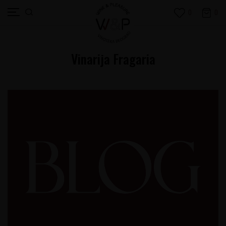
0
0
Vinarija Fragaria