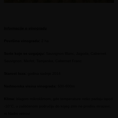
Informacije o vinogradu
Površina vinograda:
2 ha
Sorte koje se uzgajaju:
Sauvignon Blanc, Jagoda, Cabernet
Sauvignon, Merlot, Tamjanika, Cabernet Franc
Starost loza:
godina sadnje 2014
Nadmorska visina vinograda:
500-600m
Klima:
blagom mikroklimom, gde temperature retko padaju ispod
-10°C, u zaštićenom područiju do kojeg zimi ne prodiru mrazevi,
ni hladni vetrovi