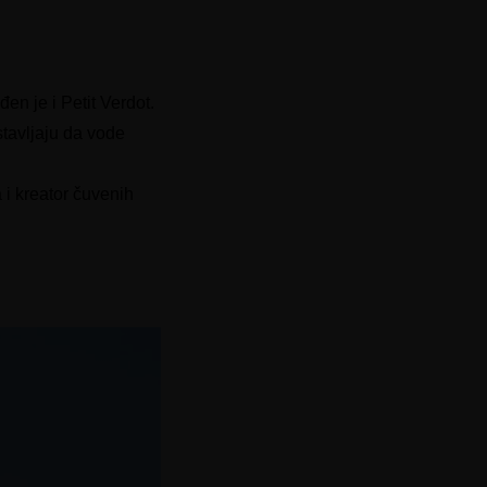
n je i Petit Verdot.
stavljaju da vode
a i kreator čuvenih