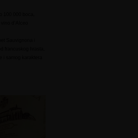
ko 100 000 boca,
vino d’Alceo
net Sauvignona i
d francuskog hrasta,
e i samog karaktera