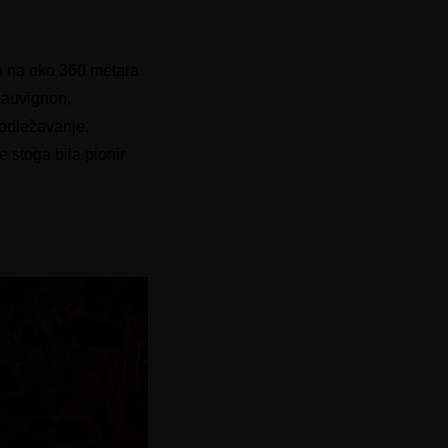
h na oko 360 metara
Sauvignon,
 odležavanje.
e stoga bila pionir