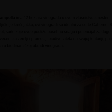
Rampolla
ima 42 hektara vinograda u svom vlašnistvu smešteni
ište je krečnjačko, ovi vinogradi su idealni za sorte Cabernet 
dot, sorte koje оvde postižu posebnu snagu i potencijal za dugo
ni su zemlji i promociji biodiverziteta na svojoj teritoriji, pa j
ma u biodinamičkoj obradi vinograda.