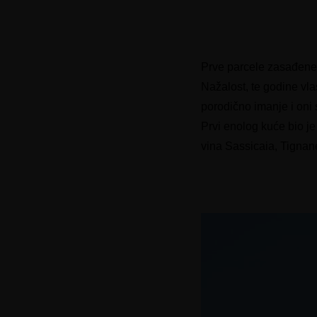
Prve parcele zasađene 
Nažalost, te godine vla
porodično imanje i oni
Prvi enolog kuće bio j
vina Sassicaia, Tignane