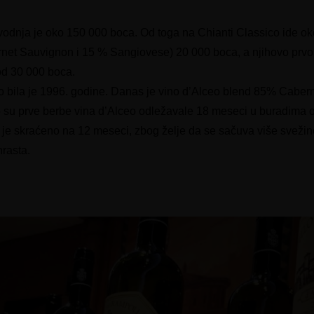
odnja je oko 150 000 boca. Od toga na Chianti Classico ide o
t Sauvignon i 15 % Sangiovese) 20 000 boca, a njihovo prvo 
 od 30 000 boca.
o bila je 1996. godine. Danas je vino d’Alceo blend 85% Caber
o su prve berbe vina d’Alceo odležavale 18 meseci u buradima o
je skraćeno na 12 meseci, zbog želje da se sačuva više svežin
hrasta.