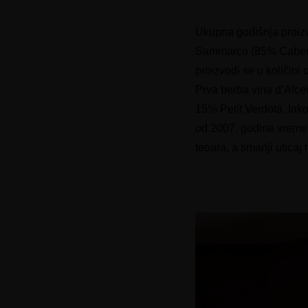
Ukupna godišnja proizv
Sammarco (85% Caberne
proizvodi se u količini
Prva berba vina d’Alce
15% Petit Verdota. Iak
od 2007. godine vreme 
teoara, a smanji uticaj 