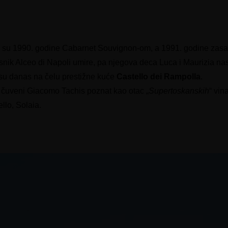
su 1990. godine Cabarnet Souvignon-om, a 1991. godine zasađe
snik Alceo di Napoli umire, pa njegova deca Luca i Maurizia na
 su danas na čelu prestižne kuće
Castello dei Rampolla
.
e čuveni Giacomo Tachis poznat kao otac „
Supertoskanskih
“ vin
llo, Solaia.