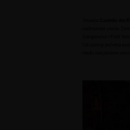
Vinarija
Castello dei 
nadmorske visine. Zemlj
Sangiovese i Petit Ver
Od samog početka posveće
među italijanskim vini