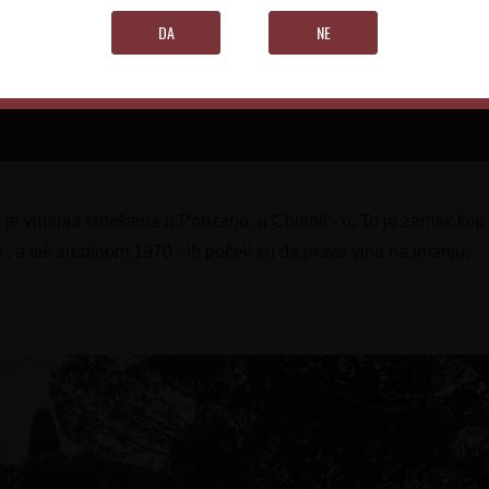
DA
NE
a
je vinarija smeštena u Panzanu, u Chianti - u. To je zamak koji 
, a tek sredinom 1970 - ih počeli su da prave vina na imanju.