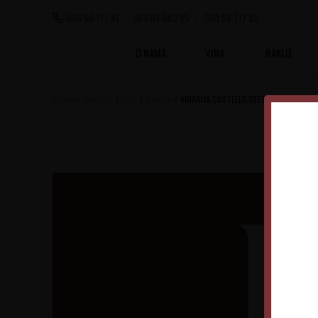
060 56 777 41
063 84 063 95
060 56 777 92
O NAMA
VINA
RAKIJE
Vinoteka Beograd
Blog
Vinarije
VINARIJA CASTELLO DEI RAMPOLLA
VI