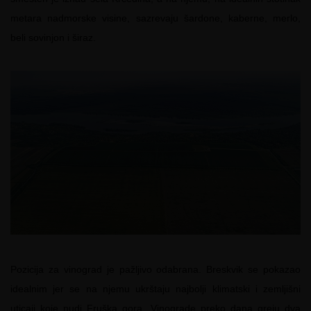
metara nadmorske visine, sazrevaju šardone, kaberne, merlo,
beli sovinjon i širaz.
Pozicija za vinograd je pažljivo odabrana. Breskvik se pokazao
idealnim jer se na njemu ukrštaju najbolji klimatski i zemljišni
uticaji koje nudi Fruška gora. Vinograde preko dana greju dva