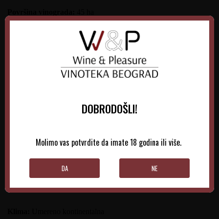
Površina vinograda:
45 ha
Sorte koje se uzgajaju:
Chardonnay 10%, Merlot 26% , Shiraz
24%, Cabernet Sauvignon 28%, Sauvignon Blanc 12%.
Starost loza:
Zasad je iz 2004. godine.
Tip zemljišta na kom se uzgaja grožđe:
Tlo je slojevito,
DOBRODOŠLI!
prepuno minerala, što našim vinima daje čvrstinu i kompleksnost.
Na površini je lesni, aluvijalni sloj, a ispod njega krečnjak i glina
nastali taloženjem nekadašnjeg Panonskog mora.
U najdubljem
Molimo vas potvrdite da imate 18 godina ili više.
sloju do kog doseže korenje naše loze nalazi se kamenita
podloga prepuna fozilizovanih ostataka školjki i korala.
DA
NE
Nadmorska visina vinograda:
100 m
Klima:
Umereno kontinentalna