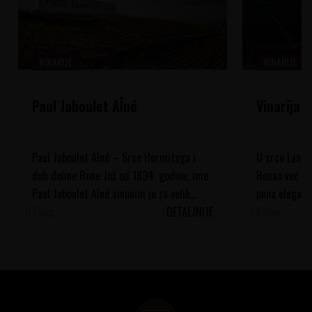
VINARIJE
VINARIJE
Paul Jaboulet AÎné
Vinarija 
Paul Jaboulet Aîné – Srce Hermitaga i
U srcu Langhe
duh doline Rone Još od 1834. godine, ime
Rosso već vi
Paul Jaboulet Aîné sinonim je za velik...
puna eleganci
07.
Sep.
DETALJNIJE
29.
vinograde, pod
May.