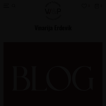
0
0
Vinarija Erdevik