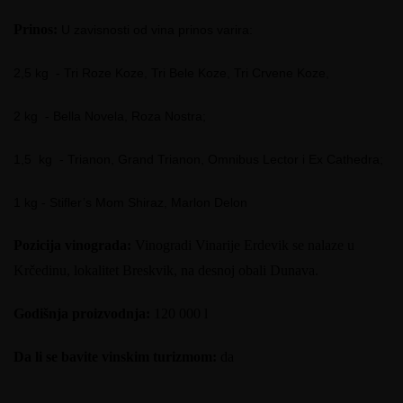
Prinos:
U zavisnosti od vina prinos varira:
2,5 kg - Tri Roze Koze, Tri Bele Koze, Tri Crvene Koze,
2 kg - Bella Novela, Roza Nostra;
1,5 kg - Trianon, Grand Trianon, Omnibus Lector i Ex Cathedra;
1 kg - Stifler’s Mom Shiraz, Marlon Delon
Pozicija vinograda:
Vinogradi Vinarije Erdevik se nalaze u
Krčedinu, lokalitet Breskvik, na desnoj obali Dunava.
Godišnja proizvodnja:
120 000 l
Da li se bavite vinskim turizmom:
da