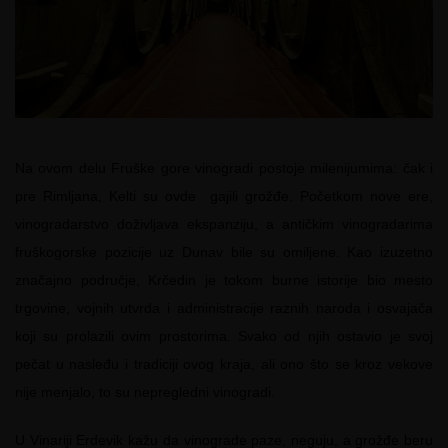
Na ovom delu Fruške gore vinogradi postoje milenijumima: čak i
pre Rimljana, Kelti su ovde gajili grožđe. Početkom nove ere,
vinogradarstvo doživljava ekspanziju, a antičkim vinogradarima
fruškogorske pozicije uz Dunav bile su omiljene. Kao izuzetno
značajno područje, Krčedin je tokom burne istorije bio mesto
trgovine, vojnih utvrda i administracije raznih naroda i osvajača
koji su prolazili ovim prostorima. Svako od njih ostavio je svoj
pečat u nasleđu i tradiciji ovog kraja, ali ono što se kroz vekove
nije menjalo, to su nepregledni vinogradi.
U Vinariji Erdevik kažu da vinograde paze, neguju, a grožđe beru