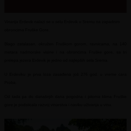
Vinarija Erdevik nalazi se u selu Erdevik u Sremu na zapadnim
obroncima Fruške Gore.
Blago zatalasan, okružen Fruškom gorom, ravnicama, na 140
metara nadmorske visine i na obroncima Fruške gore, sa tri
prelepa jezera Erdevik je jedno od najlepših sela Srema.
U Erdeviku je prva loza zasađena još 276 god. u vreme cara
Proba.
Od tada pa do današnjih dana pogodna i pitoma klima Fruške
gore je podsticala razvoj vinarstva i naviku uživanja u vinu.