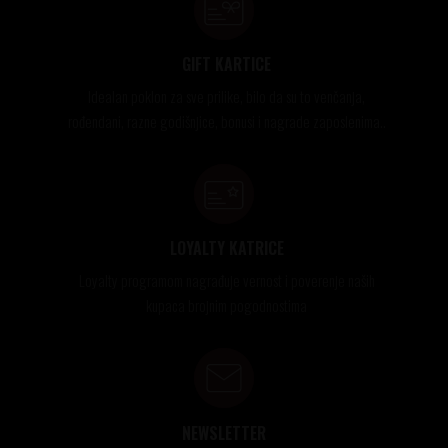
GIFT KARTICE
Idealan poklon za sve prilike, bilo da su to venčanja,
rođendani, razne godišnjice, bonusi i nagrade zaposlenima..
LOYALTY KATRICE
Loyalty programom nagrađuje vernost i poverenje naših
kupaca brojnim pogodnostima
NEWSLETTER