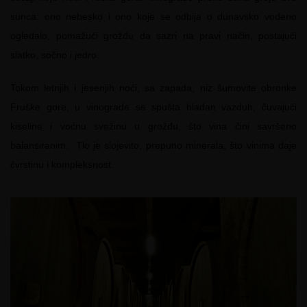
sunca: ono nebesko i ono koje se odbija o dunavsko vodeno
ogledalo, pomažući grožđu da sazri na pravi način, postajući
slatko, sočno i jedro.
Tokom letnjih i jesenjih noći, sa zapada, niz šumovite obronke
Fruške gore, u vinograde se spušta hladan vazduh, čuvajući
kiseline i voćnu svežinu u grožđu, što vina čini savršeno
balansiranim. Tlo je slojevito, prepuno minerala, što vinima daje
čvrstinu i kompleksnost.