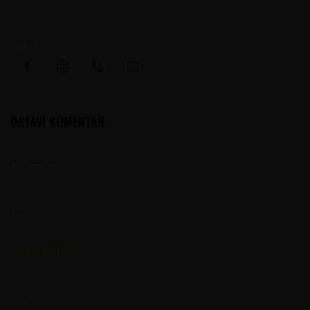
Podelite:
OSTAVI KOMENTAR
Ime/Nadimak
Email
Poruka