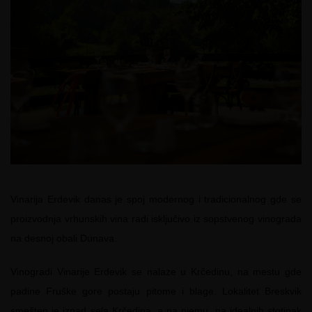
Vinarija Erdevik danas je spoj modernog i tradicionalnog gde se
proizvodnja vrhunskih vina radi isključivo iz sopstvenog vinograda
na desnoj obali Dunava.
Vinogradi Vinarije Erdevik se nalaze u Krčedinu, na mestu gde
padine Fruške gore postaju pitome i blage. Lokalitet Breskvik
smešten je iznad sela Krčedina, a na njemu, na idealnih stotinak