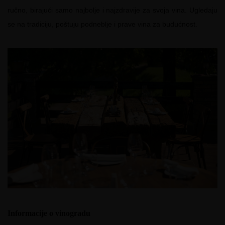
ručno, birajući samo najbolje i najzdravije za svoja vina. Ugledaju
se na tradiciju, poštuju podneblje i prave vina za budućnost.
Informacije o vinogradu