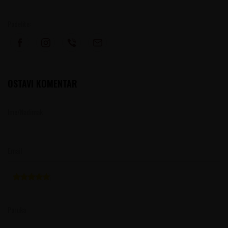
Podelite:
OSTAVI KOMENTAR
Ime/Nadimak
Email
Poruka