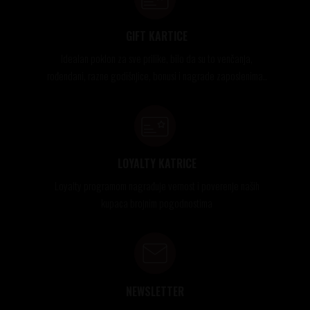
GIFT KARTICE
Idealan poklon za sve prilike, bilo da su to venčanja,
rođendani, razne godišnjice, bonusi i nagrade zaposlenima..
LOYALTY KATRICE
Loyalty programom nagrađuje vernost i poverenje naših
kupaca brojnim pogodnostima
NEWSLETTER