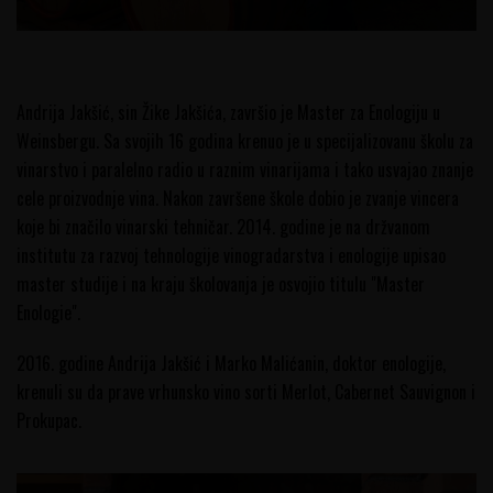
Andrija Jakšić, sin Žike Jakšića, završio je Master za Enologiju u
Weinsbergu. Sa svojih 16 godina krenuo je u specijalizovanu školu za
vinarstvo i paralelno radio u raznim vinarijama i tako usvajao znanje
cele proizvodnje vina. Nakon završene škole dobio je zvanje vincera
koje bi značilo vinarski tehničar. 2014. godine je na držvanom
institutu za razvoj tehnologije vinogradarstva i enologije upisao
master studije i na kraju školovanja je osvojio titulu "Master
Enologie".
2016. godine Andrija Jakšić i Marko Malićanin, doktor enologije,
krenuli su da prave vrhunsko vino sorti Merlot, Cabernet Sauvignon i
Prokupac.