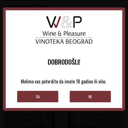
najnagrađenijih naših vina.
Ovo vino je osvojilo sledeće nagrade:
Novosadski sajam 2019
-Diploma sa velikom zlatnom medaljom,
BIWC 2019
-Gold medal,
Concours Mondial Bruxelles 2019
-Gold medal,
AWC Vienna 2019
- Gold medal,
Decanter 2019
-Bronze.
DOBRODOŠLI!
Molimo vas potvrdite da imate 18 godina ili više.
DA
NE