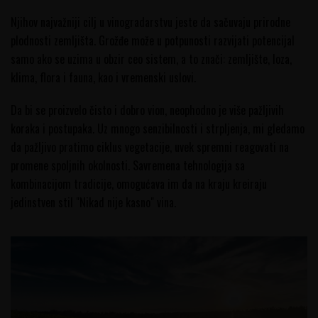
Njihov najvažniji cilj u vinogradarstvu jeste da sačuvaju prirodne
plodnosti zemljišta. Grožđe može u potpunosti razvijati potencijal
samo ako se uzima u obzir ceo sistem, a to znači: zemljište, loza,
klima, flora i fauna, kao i vremenski uslovi.
Da bi se proizvelo čisto i dobro vion, neophodno je više pažljivih
koraka i postupaka. Uz mnogo senzibilnosti i strpljenja, mi gledamo
da pažljivo pratimo ciklus vegetacije, uvek spremni reagovati na
promene spoljnih okolnosti. Savremena tehnologija sa
kombinacijom tradicije, omogućava im da na kraju kreiraju
jedinstven stil "Nikad nije kasno" vina.