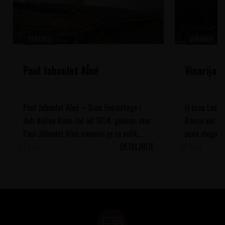
VINARIJE
VINARIJE
Paul Jaboulet AÎné
Vinarija 
Paul Jaboulet Aîné – Srce Hermitaga i
U srcu Langhe
duh doline Rone Još od 1834. godine, ime
Rosso već vi
Paul Jaboulet Aîné sinonim je za velik...
puna eleganci
07.
Sep.
DETALJNIJE
29.
vinograde, pod
May.