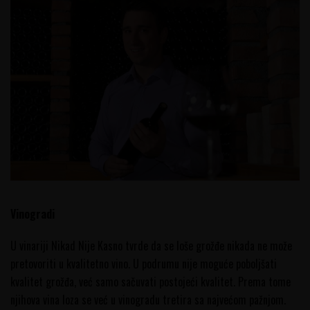
Vinogradi
U vinariji Nikad Nije Kasno tvrde da se loše grožđe nikada ne može
pretovoriti u kvalitetno vino. U podrumu nije moguće poboljšati
kvalitet grožđa, već samo sačuvati postojeći kvalitet. Prema tome
njihova vina loza se već u vinogradu tretira sa najvećom pažnjom.