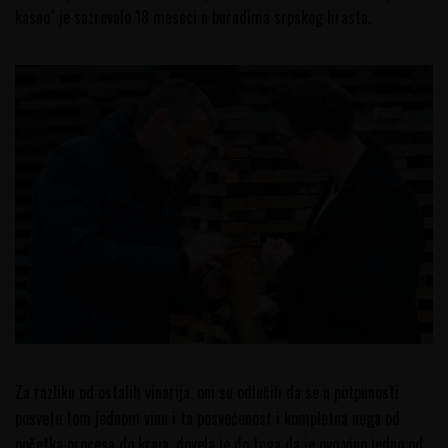
kasno" je sazrevalo 18 meseci u buradima srpskog hrasta.
Za razliku od ostalih vinarija, oni su odlučili da se u potpunosti
posvete tom jednom vinu i ta posvećenost i kompletna nega od
početka procesa do kraja, dovela je do toga da je ovo vino jedno od