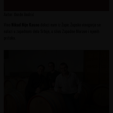
Autor: Đorđe Andrić
Vino
Nikad Nije Kasno
dolazi nam iz Župe. Župsko vinogorje se
nalazi u zapadnom delu Srbije, u slivu Zapadne Morave i njenih
pritoka.