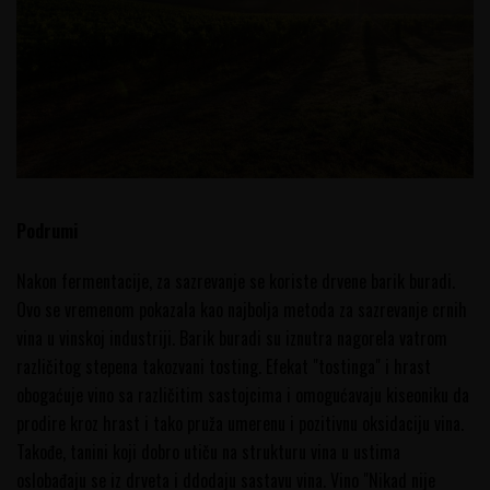
Podrumi
Nakon fermentacije, za sazrevanje se koriste drvene barik buradi.
Ovo se vremenom pokazala kao najbolja metoda za sazrevanje crnih
vina u vinskoj industriji. Barik buradi su iznutra nagorela vatrom
različitog stepena takozvani tosting. Efekat "tostinga" i hrast
obogaćuje vino sa različitim sastojcima i omogućavaju kiseoniku da
prodire kroz hrast i tako pruža umerenu i pozitivnu oksidaciju vina.
Takođe, tanini koji dobro utiču na strukturu vina u ustima
oslobađaju se iz drveta i ddodaju sastavu vina. Vino "Nikad nije