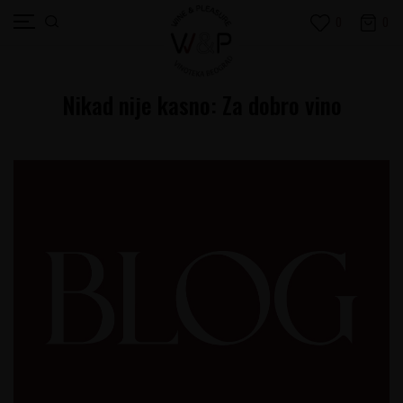
0
0
Nikad nije kasno: Za dobro vino