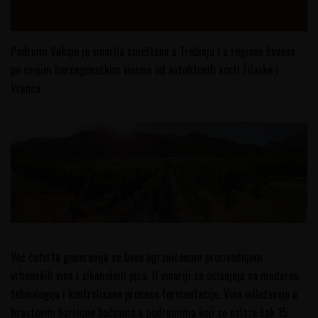
Podrumi Vukoje je vinarija smeštena u Trebinju i u regionu čuvena
po svojim hercegovačkim vinima od autohtonih sorti Žilavke i
Vranca.
Već četvrtu generaciju se bave ograničenom proizvodnjom
vrhunskih vina i alkoholnih pića. U vinariji se oslanjaju na modernu
tehnologiju i kontrolisane procese fermentacije. Vina odležavaju u
hrastovim barrique bačvama u podrumima koji se nalaze čak 15