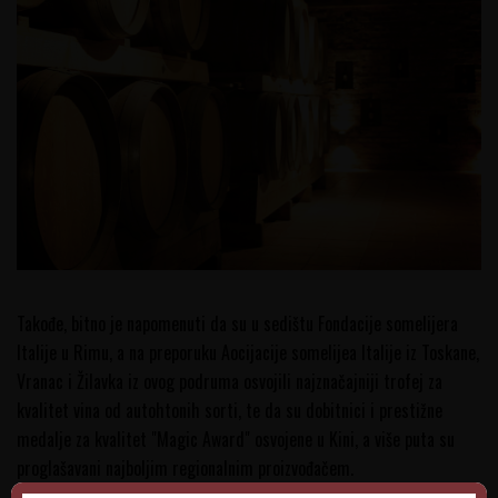
Takođe, bitno je napomenuti da su u sedištu Fondacije somelijera
Italije u Rimu, a na preporuku Aocijacije somelijea Italije iz Toskane,
Vranac i Žilavka iz ovog podruma osvojili najznačajniji trofej za
kvalitet vina od autohtonih sorti, te da su dobitnici i prestižne
medalje za kvalitet "Magic Award" osvojene u Kini, a više puta su
proglašavani najboljim regionalnim proizvođačem.