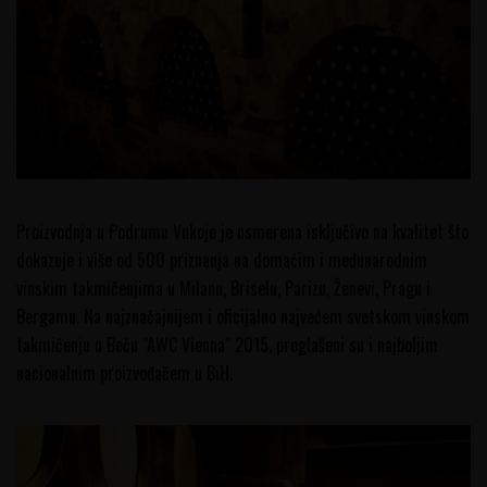
Proizvodnja u Podrumu Vukoje je usmerena isključivo na kvalitet što
dokazuje i više od 500 priznanja na domaćim i međunarodnim
vinskim takmičenjima u Milanu, Briselu, Parizu, Ženevi, Pragu i
Bergamu. Na najznačajnijem i oficijalno najvećem svetskom vinskom
takmičenju u Beču "AWC Vienna" 2015, proglašeni su i najboljim
nacionalnim proizvođačem u BiH.