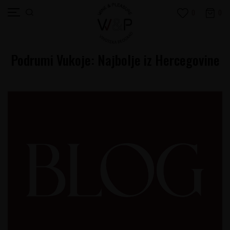
0
0
Podrumi Vukoje: Najbolje iz Hercegovine