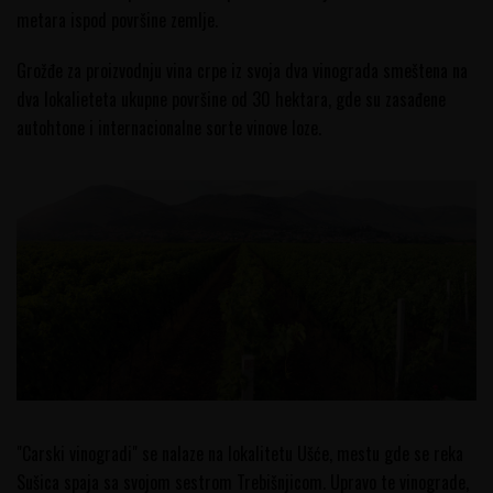
metara ispod površine zemlje.
Grožđe za proizvodnju vina crpe iz svoja dva vinograda smeštena na
dva lokalieteta ukupne površine od 30 hektara, gde su zasađene
autohtone i internacionalne sorte vinove loze.
"Carski vinogradi" se nalaze na lokalitetu Ušće, mestu gde se reka
Sušica spaja sa svojom sestrom Trebišnjicom. Upravo te vinograde,