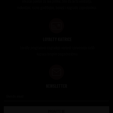
Idealan poklon za sve prilike, bilo da su to venčanja,
rođendani, razne godišnjice, bonusi i nagrade zaposlenima..
LOYALTY KATRICE
Loyalty programom nagrađuje vernost i poverenje naših
kupaca brojnim pogodnostima
NEWSLETTER
PRIJAVITE SE