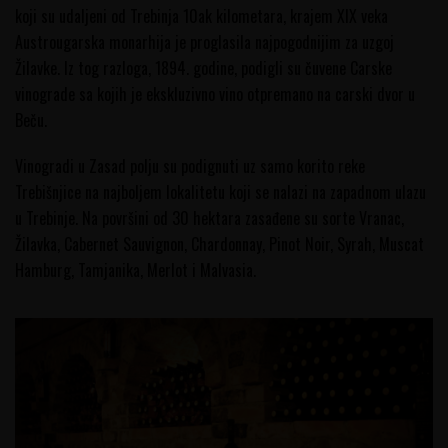
koji su udaljeni od Trebinja 10ak kilometara, krajem XIX veka
Austrougarska monarhija je proglasila najpogodnijim za uzgoj
Žilavke. Iz tog razloga, 1894. godine, podigli su čuvene Carske
vinograde sa kojih je ekskluzivno vino otpremano na carski dvor u
Beču.
Vinogradi u Zasad polju su podignuti uz samo korito reke
Trebišnjice na najboljem lokalitetu koji se nalazi na zapadnom ulazu
u Trebinje. Na površini od 30 hektara zasađene su sorte Vranac,
Žilavka, Cabernet Sauvignon, Chardonnay, Pinot Noir, Syrah, Muscat
Hamburg, Tamjanika, Merlot i Malvasia.