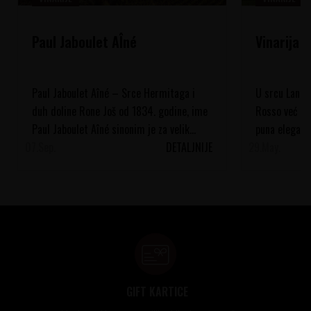
Paul Jaboulet AÎné
Vinarija 
Paul Jaboulet Aîné – Srce Hermitaga i
U srcu Langhe
duh doline Rone Još od 1834. godine, ime
Rosso već vi
Paul Jaboulet Aîné sinonim je za velik...
puna eleganci
07.
Sep.
DETALJNIJE
29.
vinograde, pod
May.
GIFT KARTICE