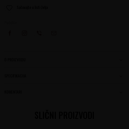
Sačuvajte u listi želja
Podelite:
O PROIZVODU
SPECIFIKACIJA
KOMENTARI
SLIČNI PROIZVODI