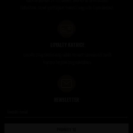
rođendani, razne godišnjice, bonusi i nagrade zaposlenima..
LOYALTY KATRICE
Loyalty programom nagrađuje vernost i poverenje naših
kupaca brojnim pogodnostima
NEWSLETTER
PRIJAVITE SE