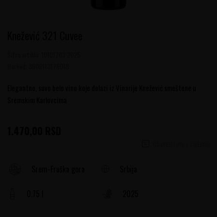
Knežević 321 Cuvee
Šifra artikla:
10101703 2025
Barkod:
8606113176018
Elegantno, suvo belo vino koje dolazi iz Vinarije Knežević smeštene u
Sremskim Karlovcima
1.470,00
RSD
Obavesti me o sniženju
Srbija
Srem-Fruška gora
0.75 l
2025