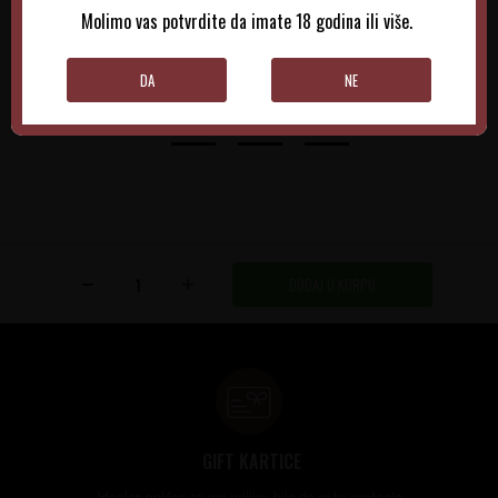
Molimo vas potvrdite da imate 18 godina ili više.
DODAJTE U KORPU
DODAJTE U KORPU
DA
NE
DODAJ U KORPU
GIFT KARTICE
Idealan poklon za sve prilike, bilo da su to venčanja,