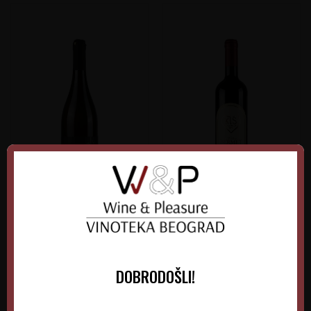
Verus Grašac Beli
Kiš Bermet Crveni
Srbija
Srbija
Srem-Fruška gora
Fruška Gora
DOBRODOŠLI!
0.75 l
2025
0.75 l
2026
1.300,00
RSD
1.515,00
RSD