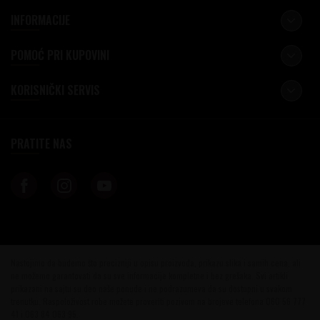
INFORMACIJE
POMOĆ PRI KUPOVINI
KORISNIČKI SERVIS
PRATITE NAS
Nastojimo da budemo što precizniji u opisu proizvoda, prikazu slika i samih cena, ali
ne možemo garantovati da su sve informacije kompletne i bez grešaka. Svi artikli
prikazani na sajtu su deo naše ponude i ne podrazumeva da su dostupni u svakom
trenutku. Raspoloživost robe možete proveriti pozivom na brojeve telefona 060 56 777
41 i 063 84 063 95.