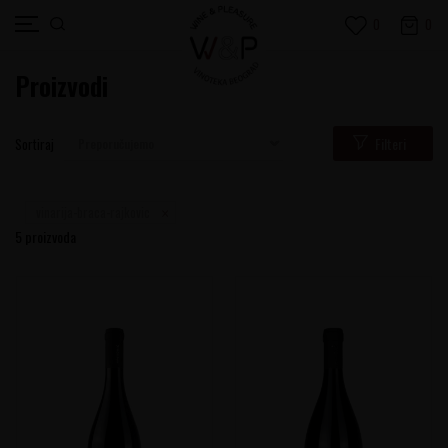
0
0
Proizvodi
Filteri
Sortiraj
vinarija-braca-rajkovic
5
proizvoda