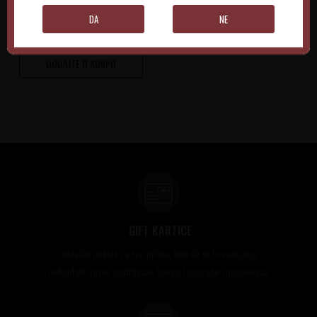
4.100,00
RSD
DA
NE
DODAJTE U KORPU
GIFT KARTICE
Idealan poklon za sve prilike, bilo da su to venčanja,
rođendani, razne godišnjice, bonusi i nagrade zaposlenima..