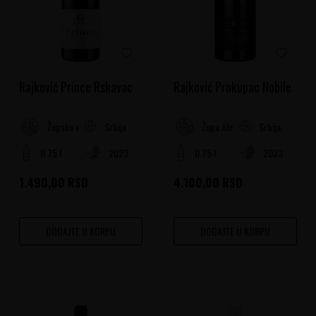
Rajković Prince Rskavac
Rajković Prokupac Nobile
Srbija
Srbija
Župsko vinogorje
Župa Aleksandrovačka
0.75 l
2023
0.75 l
2023
1.490,00
RSD
4.100,00
RSD
DODAJTE U KORPU
DODAJTE U KORPU