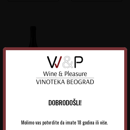
Rajković Tamjanika Nobile
DOBRODOŠLI!
Srbija
Župa Aleksandrovačka
Molimo vas potvrdite da imate 18 godina ili više.
0.75 l
2024