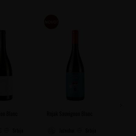
on Blanc
Rnjak Sauvignon Blanc
Chichat
Srbija
Srbija
Gora
Južnobanatski Rejon
Fr