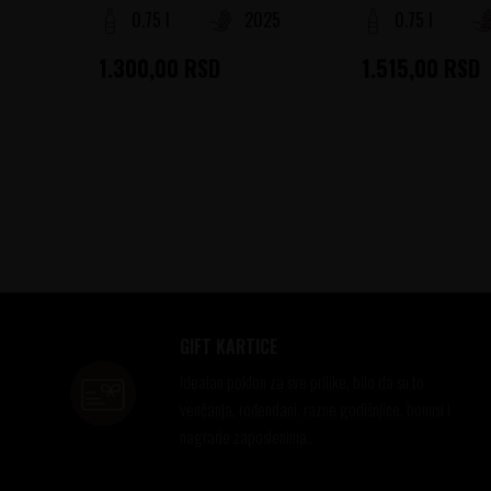
0.75 l
2025
0.75 l
1.300,00
RSD
1.515,00
RSD
GIFT KARTICE
Idealan poklon za sve prilike, bilo da su to
venčanja, rođendani, razne godišnjice, bonusi i
nagrade zaposlenima..