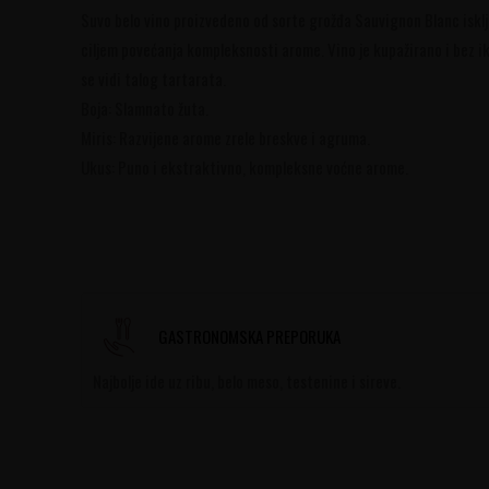
Suvo belo vino proizvedeno od sorte grožđa Sauvignon Blanc isklju
ciljem povećanja kompleksnosti arome. Vino je kupažirano i bez ika
se vidi talog tartarata.
Boja: Slamnato žuta.
Miris: Razvijene arome zrele breskve i agruma.
Ukus: Puno i ekstraktivno, kompleksne voćne arome.
GASTRONOMSKA PREPORUKA
Najbolje ide uz ribu, belo meso, testenine i sireve.