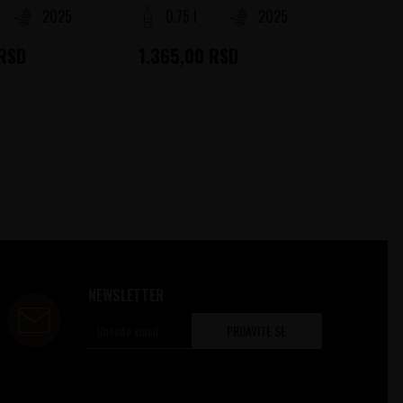
2025
0.75 l
2025
0.75
RSD
1.365,00
RSD
1.470
NEWSLETTER
PRIJAVITE SE