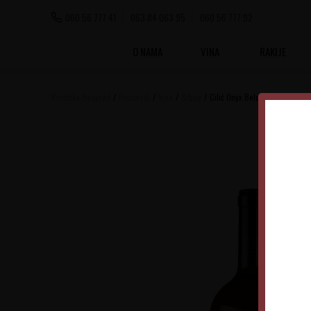
060 56 777 41
063 84 063 95
060 56 777 92
O NAMA
VINA
RAKIJE
Vinoteka Beograd
Proizvodi
Vina
Srbija
Cilić Onyx Belo 1.5L