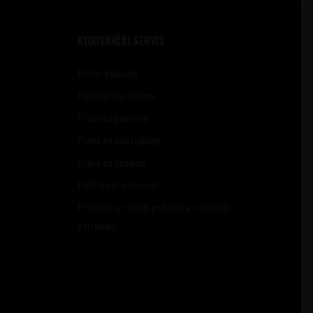
KORISNIČKI SERVIS
Načini plaćanja
Plaćanje karticama
Pravo na povraćaj
Pravo na odustajanje
Pravo na zamenu
Politika privatnosti
Pravilnik o zaštiti podataka o ličnosti
korisnika