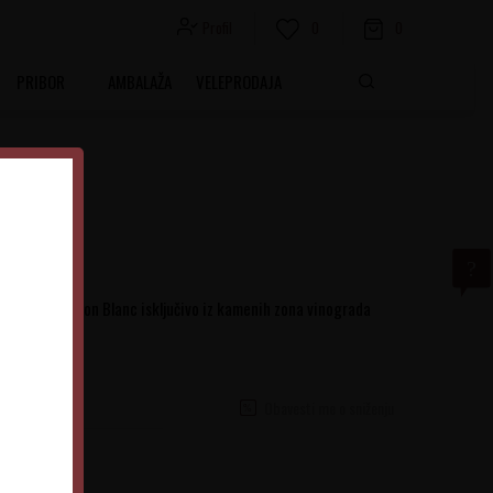
Profil
0
0
PRIBOR
AMBALAŽA
VELEPRODAJA
rožđa Sauvignon Blanc isključivo iz kamenih zona vinograda
Obavesti me o sniženju
Srbija