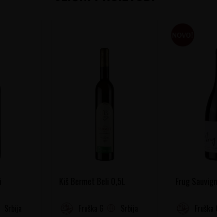
i
Kiš Bermet Beli 0,5L
Frug Sauvign
Srbija
Srbija
Fruška Gora
Fruška 