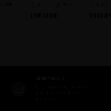
2026
0.5 l
2026
0.75 l
1.395,00
RSD
2.040,00
LOYALTY KATRICE
Loyalty programom nagrađuje vernost i
poverenje naših kupaca brojnim
pogodnostima