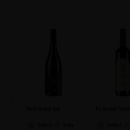
Verus Grašac Beli
Kiš Bermet Crven
Srbija
Srem-Fruška gora
Fruška Gora