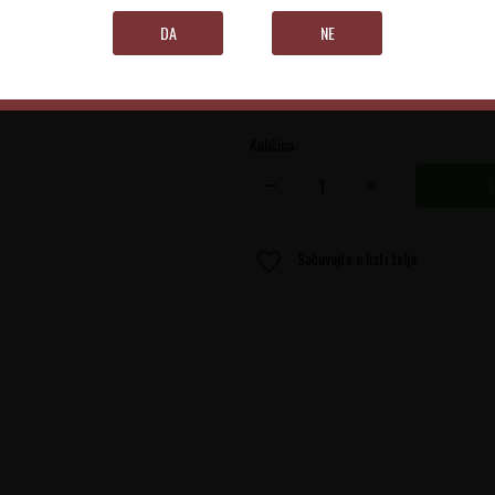
DA
NE
1.5 L
Količina:
Sačuvajte u listi želja