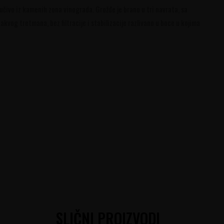
čivo iz kamenih zona vinograda. Grožđe je brano u tri navrata, sa
kvog tretmana, bez filtracije i stabilizacije razlivano u boce u kojima
SLIČNI PROIZVODI