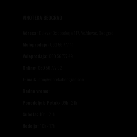
VINOTEKA BEOGRAD
Adresa:
Bulevar Oslobođenja 117, Voždovac, Beograd
Maloprodaja:
060 56 777 41
Veleprodaja:
060 56 777 49
Online:
060 56 777 92
E-mail:
info@vinotekabeograd.com
Radno vreme:
Ponedeljak-Petak:
09h - 21h
Subota:
10h - 21h
Nedelja:
10h - 17h