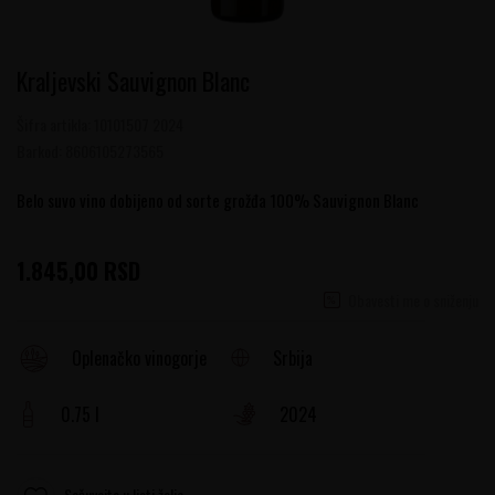
Kraljevski Sauvignon Blanc
Šifra artikla:
10101507 2024
Barkod:
8606105273565
Belo suvo vino dobijeno od sorte grožđa 100% Sauvignon Blanc
1.845,00
RSD
Obavesti me o sniženju
Srbija
Oplenačko vinogorje
0.75 l
2024
Sačuvajte u listi želja