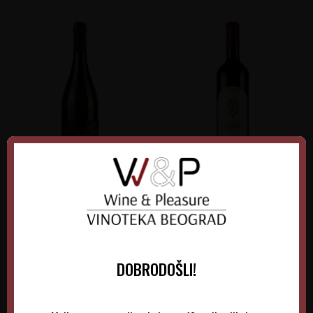
Verus Grašac Beli
Kiš Bermet Crveni
Srbija
Srbija
Srem-Fruška gora
Fruška Gora
0.75 l
2025
0.75 l
2026
DOBRODOŠLI!
1.300,00
RSD
1.515,00
RSD