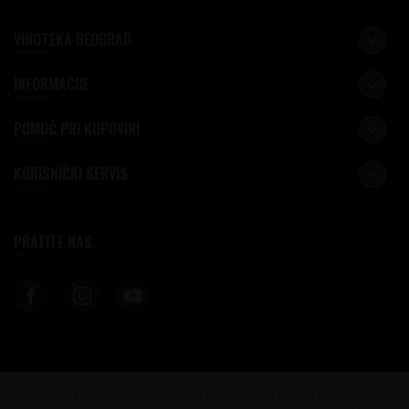
VINOTEKA BEOGRAD
INFORMACIJE
POMOĆ PRI KUPOVINI
KORISNIČKI SERVIS
PRATITE NAS
Nastojimo da budemo što precizniji u opisu proizvoda, prikazu slika i samih cena, ali