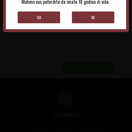
Molimo vas potvrdite da imate 18 godina ili više.
DODAJTE U KORPU
DODAJTE U KORPU
DA
NE
DODAJ U KORPU
GIFT KARTICE
Idealan poklon za sve prilike, bilo da su to venčanja,
rođendani, razne godišnjice, bonusi i nagrade zaposlenima..