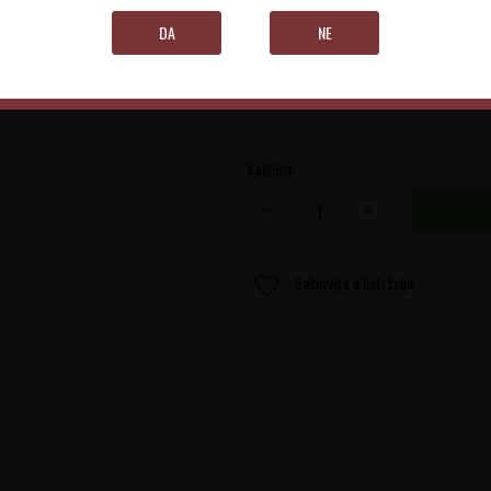
Šumadijski Rejon
DA
NE
0.75 l
Količina:
Sačuvajte u listi želja