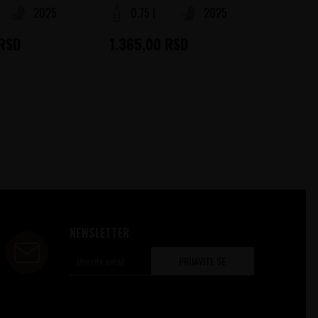
2025
0.75 l
2025
0.75
RSD
1.365,00
RSD
1.470
NEWSLETTER
PRIJAVITE SE