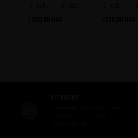
0.75 l
2025
0.75 l
1.300,00
RSD
1.515,00
RSD
GIFT KARTICE
Idealan poklon za sve prilike, bilo da su to
venčanja, rođendani, razne godišnjice, bonusi i
nagrade zaposlenima..