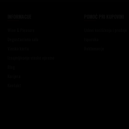
INFORMACIJE
POMOĆ PRI KUPOVINI
Wine & Pleasure
Uslovi korišćenja i prodaje
Degustaciona sala
Isporuka
Vinska karta
Reklamacije
Iznajmljivanje vinske opreme
Blog
Karijera
Kontakt