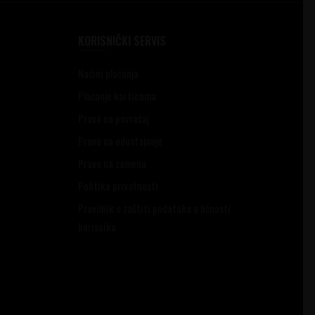
KORISNIČKI SERVIS
Načini plaćanja
Plaćanje karticama
Pravo na povraćaj
Pravo na odustajanje
Pravo na zamenu
Politika privatnosti
Pravilnik o zaštiti podataka o ličnosti
korisnika