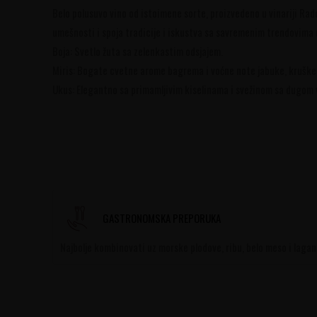
Belo polusuvo vino od istoimene sorte, proizvedeno u vinariji Rado
umešnosti i spoja tradicije i iskustva sa savremenim trendovima u
Boja: Svetlo žuta sa zelenkastim odsjajem.
Miris: Bogate cvetne arome bagrema i voćne note jabuke, kruške, 
Ukus: Elegantno sa primamljivim kiselinama i svežinom sa dugom
GASTRONOMSKA PREPORUKA
Najbolje kombinovati uz morske plodove, ribu, belo meso i lagan