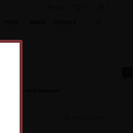
Profil
0
0
PRIBOR
AMBALAŽA
VELEPRODAJA
i
 proizvedeno u vinariji Radovanović
Obavesti me o sniženju