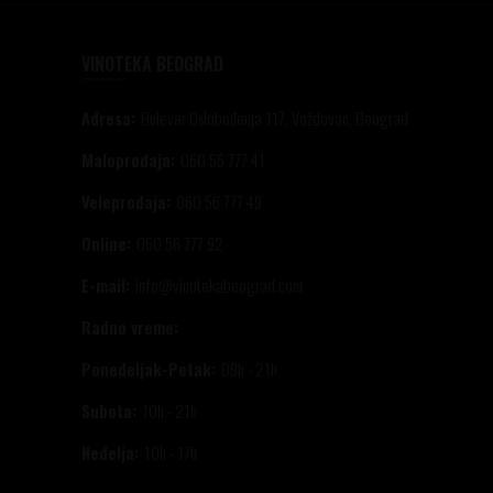
VINOTEKA BEOGRAD
Adresa:
Bulevar Oslobođenja 117, Voždovac, Beograd
Maloprodaja:
060 56 777 41
Veleprodaja:
060 56 777 49
Online:
060 56 777 92
E-mail:
info@vinotekabeograd.com
Radno vreme:
Ponedeljak-Petak:
09h - 21h
Subota:
10h - 21h
Nedelja:
10h - 17h