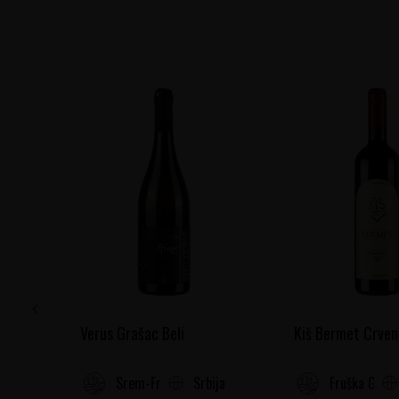
Verus Grašac Beli
Kiš Bermet Crven
Srbija
Srem-Fruška gora
Fruška Gora