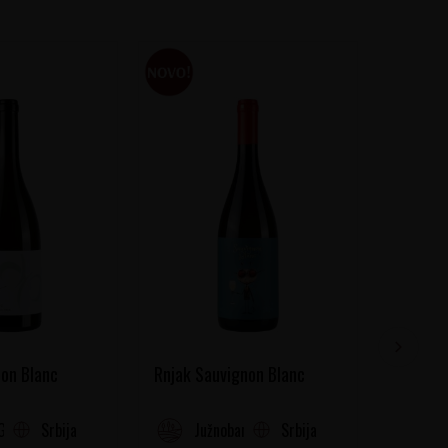
on Blanc
Rnjak Sauvignon Blanc
Chichat
Srbija
Srbija
Gora
Južnobanatski Rejon
Fr