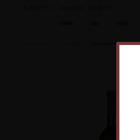
060 56 777 41
063 84 063 95
060 56 777 92
O NAMA
VINA
RAKIJE
Vinoteka Beograd
Proizvodi
Vina
Srbija
Radovanović Riesling Rajnski