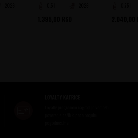
2026
0.5 l
2026
0.75 l
1.395,00
RSD
2.040,00
LOYALTY KATRICE
Loyalty programom nagrađuje vernost i
poverenje naših kupaca brojnim
pogodnostima