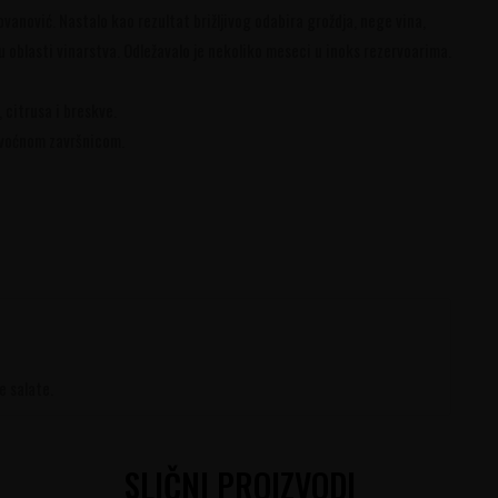
vanović. Nastalo kao rezultat brižljivog odabira groždja, nege vina,
 oblasti vinarstva. Odležavalo je nekoliko meseci u inoks rezervoarima.
citrusa i breskve.
 voćnom završnicom.
e salate.
SLIČNI PROIZVODI