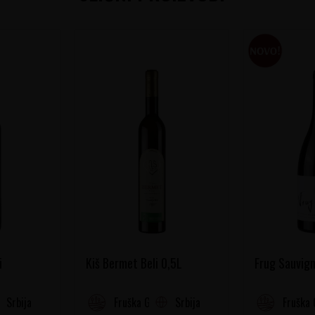
i
Kiš Bermet Beli 0,5L
Frug Sauvign
Srbija
Srbija
Fruška Gora
Fruška 