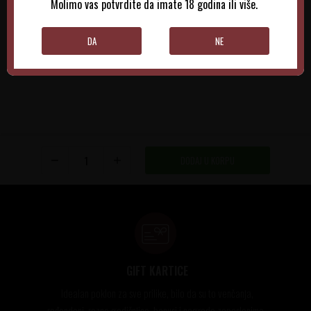
Molimo vas potvrdite da imate 18 godina ili više.
DODAJTE U KORPU
DODAJTE U KORPU
DA
NE
DODAJ U KORPU
GIFT KARTICE
Idealan poklon za sve prilike, bilo da su to venčanja,
rođendani, razne godišnjice, bonusi i nagrade zaposlenima..