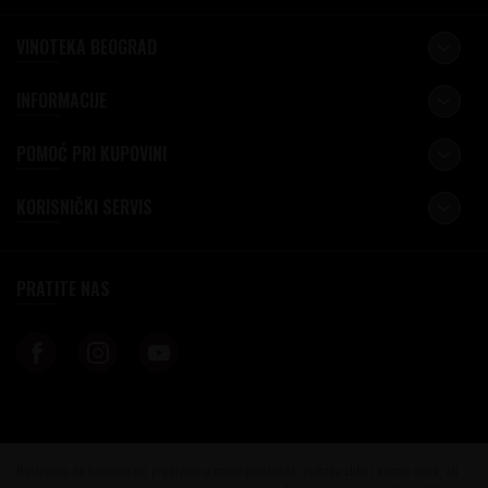
VINOTEKA BEOGRAD
INFORMACIJE
POMOĆ PRI KUPOVINI
KORISNIČKI SERVIS
PRATITE NAS
Nastojimo da budemo što precizniji u opisu proizvoda, prikazu slika i samih cena, ali