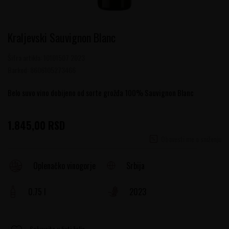
Kraljevski Sauvignon Blanc
Šifra artikla:
10101507 2023
Barkod:
8606105273466
Belo suvo vino dobijeno od sorte grožđa 100% Sauvignon Blanc
1.845,00
RSD
Obavesti me o sniženju
Srbija
Oplenačko vinogorje
0.75 l
2023
Sačuvajte u listi želja