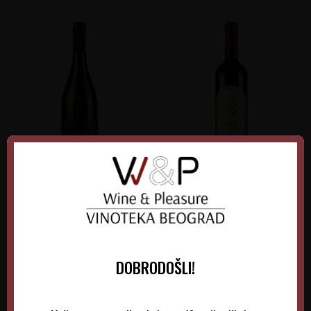
Verus Grašac Beli
Kiš Bermet Crveni
Srbija
Srbija
Srem-Fruška gora
Fruška Gora
0.75 l
2025
0.75 l
2026
DOBRODOŠLI!
1.300,00
RSD
1.515,00
RSD