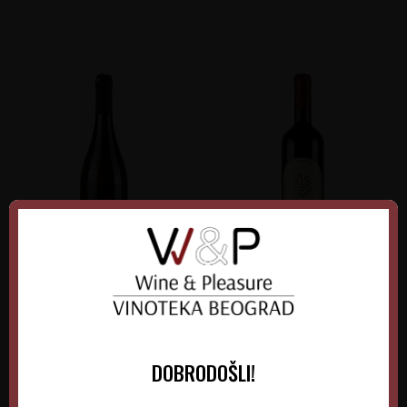
Verus Grašac Beli
Kiš Bermet Crveni
Srbija
Srbija
Srem-Fruška gora
Fruška Gora
DOBRODOŠLI!
0.75 l
2025
0.75 l
2026