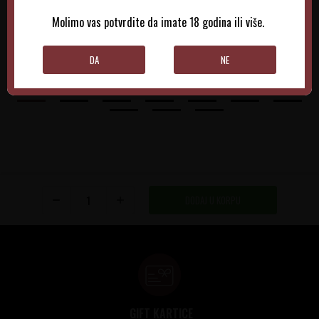
1.300,00
RSD
1.515,00
RSD
Molimo vas potvrdite da imate 18 godina ili više.
DODAJTE U KORPU
DODAJTE U KORPU
DA
NE
DODAJ U KORPU
GIFT KARTICE