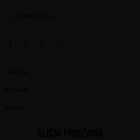
Sačuvajte u listi želja
Podelite:
O PROIZVODU
SPECIFIKACIJA
KOMENTARI
SLIČNI PROIZVODI