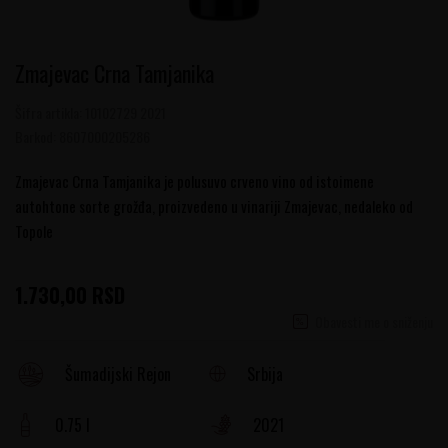
Zmajevac Crna Tamjanika
Šifra artikla:
10102729 2021
Barkod:
8607000205286
Zmajevac Crna Tamjanika je polusuvo crveno vino od istoimene
autohtone sorte grožđa, proizvedeno u vinariji Zmajevac, nedaleko od
Topole
1.730,00
RSD
Obavesti me o sniženju
Srbija
Šumadijski Rejon
0.75 l
2021