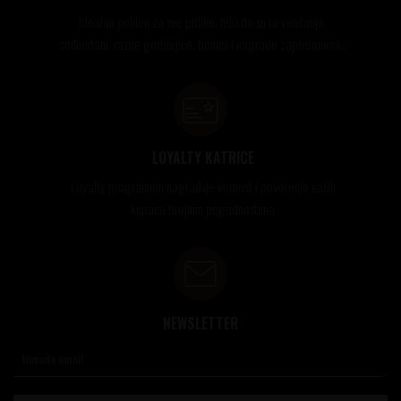
Idealan poklon za sve prilike, bilo da su to venčanja,
rođendani, razne godišnjice, bonusi i nagrade zaposlenima..
LOYALTY KATRICE
Loyalty programom nagrađuje vernost i poverenje naših
kupaca brojnim pogodnostima
NEWSLETTER