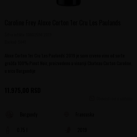
Caroline Frey Aloxe Corton 1er Cru Les Paulands
Šifra artikla:
10802594 2019
Barkod:
5841
Aloxe Corton 1er Cru 'Les Paulands' 2019 je suvo crveno vino od sorte
grožđa 100% Pinot Noir, proizvedeno u vinariji Chateau Corton Caroline,
u srcu Burgundije
11.975,00
RSD
Obavesti me o sniženju
Francuska
Burgundy
0.75 l
2019