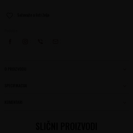
Sačuvajte u listi želja
Podelite:
O PROIZVODU
SPECIFIKACIJA
KOMENTARI
SLIČNI PROIZVODI