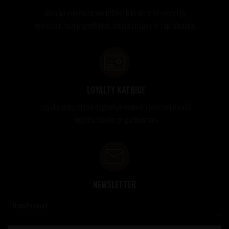
Idealan poklon za sve prilike, bilo da su to venčanja,
rođendani, razne godišnjice, bonusi i nagrade zaposlenima..
LOYALTY KATRICE
Loyalty programom nagrađuje vernost i poverenje naših
kupaca brojnim pogodnostima
NEWSLETTER