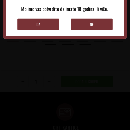
970,00
RSD
1.025,00
RSD
Molimo vas potvrdite da imate 18 godina ili više.
DODAJTE U KORPU
DODAJTE U KORPU
DA
NE
DODAJ U KORPU
GIFT KARTICE