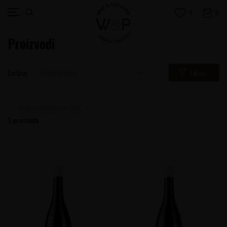
0
0
Proizvodi
Filteri
Sortiraj
chateau-corton-caroline
5
proizvoda