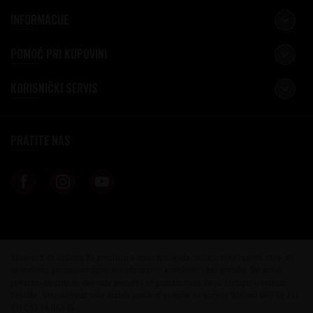
INFORMACIJE
POMOĆ PRI KUPOVINI
KORISNIČKI SERVIS
PRATITE NAS
Nastojimo da budemo što precizniji u opisu proizvoda, prikazu slika i samih cena, ali
ne možemo garantovati da su sve informacije kompletne i bez grešaka. Svi artikli
prikazani na sajtu su deo naše ponude i ne podrazumeva da su dostupni u svakom
trenutku. Raspoloživost robe možete proveriti pozivom na brojeve telefona 060 56 777
41 i 063 84 063 95.