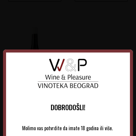
Caroline Frey Pommard
DOBRODOŠLI!
Francuska
Burgundy
Molimo vas potvrdite da imate 18 godina ili više.
0.75 l
2019