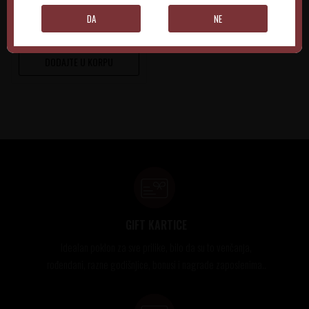
8.520,00
RSD
DA
NE
DODAJTE U KORPU
GIFT KARTICE
Idealan poklon za sve prilike, bilo da su to venčanja,
rođendani, razne godišnjice, bonusi i nagrade zaposlenima..