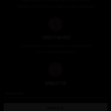
rođendani, razne godišnjice, bonusi i nagrade zaposlenima..
LOYALTY KATRICE
Loyalty programom nagrađuje vernost i poverenje naših
kupaca brojnim pogodnostima
NEWSLETTER
PRIJAVITE SE