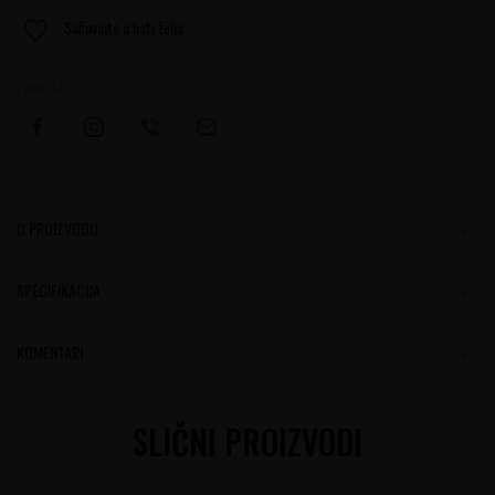
Sačuvajte u listi želja
Podelite:
O PROIZVODU
SPECIFIKACIJA
KOMENTARI
SLIČNI PROIZVODI