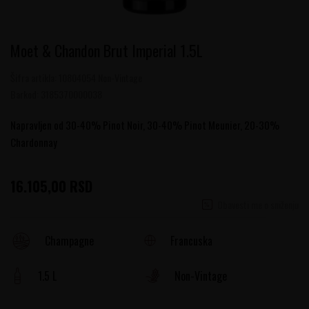
Moet & Chandon Brut Imperial 1.5L
Šifra artikla:
10804054 Non-Vintage
Barkod:
3185370000038
Napravljen od 30-40% Pinot Noir, 30-40% Pinot Meunier, 20-30%
Chardonnay
16.105,00
RSD
Obavesti me o sniženju
Francuska
Champagne
1.5 L
Non-Vintage