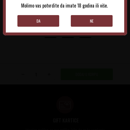
Molimo vas potvrdite da imate 18 godina ili više.
DODAJTE U KORPU
DODAJTE U KORPU
DA
NE
DODAJ U KORPU
GIFT KARTICE
Idealan poklon za sve prilike, bilo da su to venčanja,