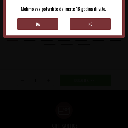
970,00
RSD
1.025,00
RSD
Molimo vas potvrdite da imate 18 godina ili više.
DODAJTE U KORPU
DODAJTE U KORPU
DA
NE
DODAJ U KORPU
GIFT KARTICE