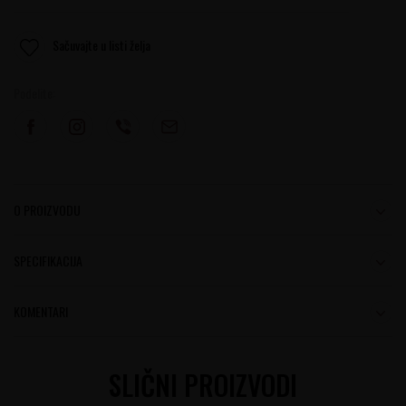
Sačuvajte u listi želja
Podelite:
O PROIZVODU
SPECIFIKACIJA
KOMENTARI
SLIČNI PROIZVODI