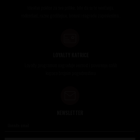
Idealan poklon za sve prilike, bilo da su to venčanja,
rođendani, razne godišnjice, bonusi i nagrade zaposlenima..
LOYALTY KATRICE
Loyalty programom nagrađuje vernost i poverenje naših
kupaca brojnim pogodnostima
NEWSLETTER