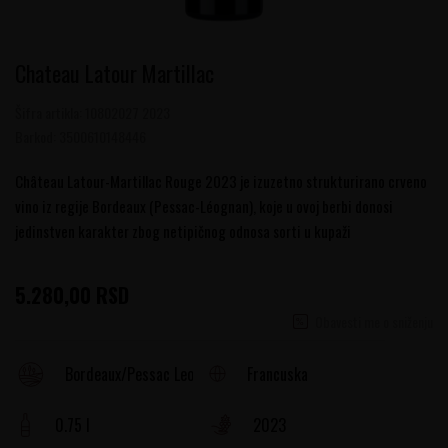
Chateau Latour Martillac
Šifra artikla:
10802027 2023
Barkod:
3500610148446
Château Latour-Martillac Rouge 2023 je izuzetno strukturirano crveno
vino iz regije Bordeaux (Pessac-Léognan), koje u ovoj berbi donosi
jedinstven karakter zbog netipičnog odnosa sorti u kupaži
5.280,00
RSD
Obavesti me o sniženju
Francuska
Bordeaux/Pessac Leognan
0.75 l
2023