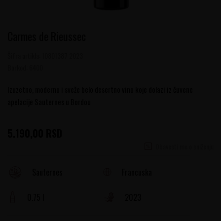
Carmes de Rieussec
Šifra artikla:
10801387 2023
Barkod:
6400
Izuzetno, moderno i sveže belo desertno vino koje dolazi iz čuvene
apelacije Sauternes u Bordou
5.190,00
RSD
Obavesti me o sniženju
Francuska
Sauternes
0.75 l
2023