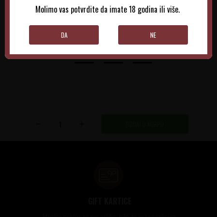
Molimo vas potvrdite da imate 18 godina ili više.
DODAJTE U KORPU
DODAJTE U KORPU
DA
NE
DODAJ U KORPU
GIFT KARTICE
Idealan poklon za sve prilike, bilo da su to venčanja,