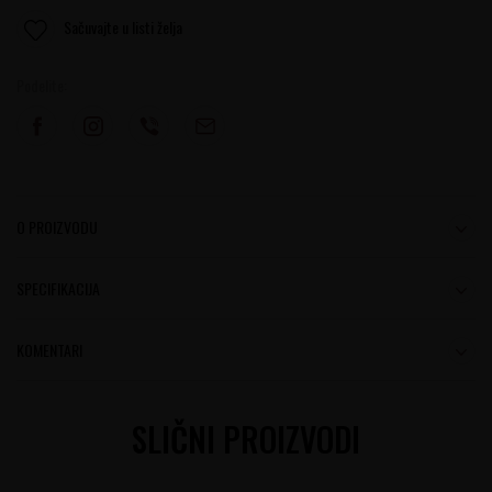
Sačuvajte u listi želja
Podelite:
O PROIZVODU
SPECIFIKACIJA
KOMENTARI
SLIČNI PROIZVODI