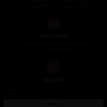
rođendani, razne godišnjice, bonusi i nagrade zaposlenima..
LOYALTY KATRICE
Loyalty programom nagrađuje vernost i poverenje naših
kupaca brojnim pogodnostima
NEWSLETTER
PRIJAVITE SE