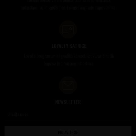
rođendani, razne godišnjice, bonusi i nagrade zaposlenima..
LOYALTY KATRICE
Loyalty programom nagrađuje vernost i poverenje naših
kupaca brojnim pogodnostima
NEWSLETTER
PRIJAVITE SE