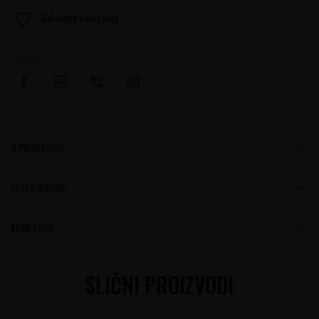
Sačuvajte u listi želja
Podelite:
O PROIZVODU
SPECIFIKACIJA
KOMENTARI
SLIČNI PROIZVODI