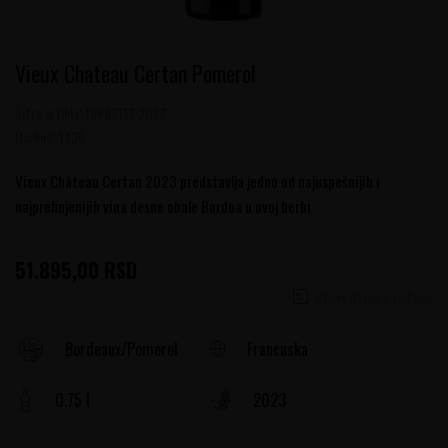
Vieux Chateau Certan Pomerol
Šifra artikla:
10802113 2023
Barkod:
1736
Vieux Château Certan 2023 predstavlja jedno od najuspešnijih i
najprefinjenijih vina desne obale Bordoa u ovoj berbi
51.895,00
RSD
Obavesti me o sniženju
Francuska
Bordeaux/Pomerol
0.75 l
2023