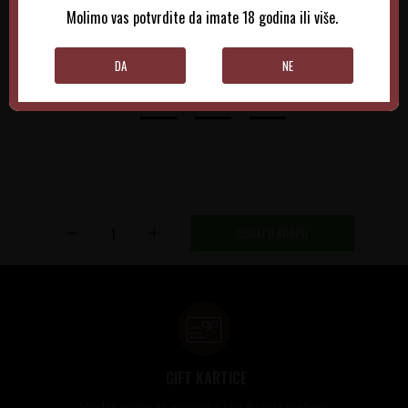
Molimo vas potvrdite da imate 18 godina ili više.
DODAJTE U KORPU
DODAJTE U KORPU
DA
NE
DODAJ U KORPU
GIFT KARTICE
Idealan poklon za sve prilike, bilo da su to venčanja,