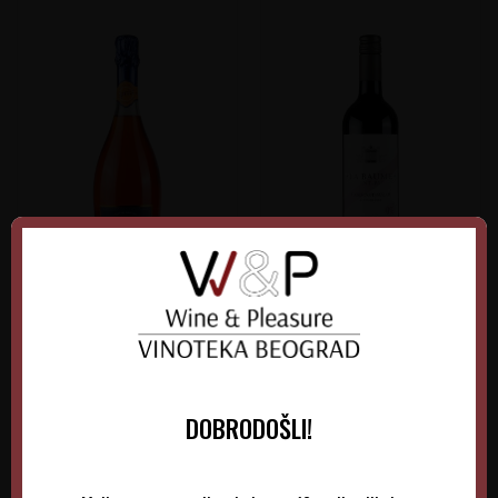
Nozeco Spritz
La Baume Saint Paul
Cabernet-Syrah
Francuska
Francuska
Languedoc-Roussillon
Languedoc-Roussillon
0.75 l
Non-Vintage
0.75 l
Non-Vintage
DOBRODOŠLI!
970,00
RSD
1.025,00
RSD