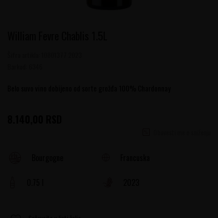
William Fevre Chablis 1.5L
Šifra artikla:
10801377 2023
Barkod:
6346
Belo suvo vino dobijeno od sorte grožđa 100% Chardonnay
8.140,00
RSD
Obavesti me o sniženju
Francuska
Bourgogne
0.75 l
2023
Sačuvajte u listi želja