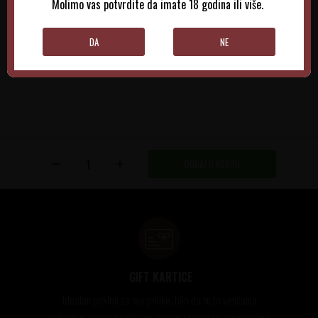
Molimo vas potvrdite da imate 18 godina ili više.
DODAJTE U KORPU
DODAJTE U KORPU
DA
NE
DODAJ U KORPU
GIFT KARTICE
Idealan poklon za sve prilike, bilo da su to venčanja,
rođendani, razne godišnjice, bonusi i nagrade zaposlenima..