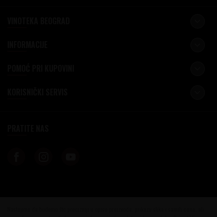
VINOTEKA BEOGRAD
INFORMACIJE
POMOĆ PRI KUPOVINI
KORISNIČKI SERVIS
PRATITE NAS
Nastojimo da budemo što precizniji u opisu proizvoda, prikazu slika i samih cena, ali