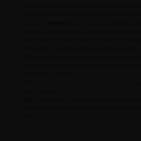
Belo suvo vino od sorte grožđa 100% Chardonnay, poznato po svojo
Garenne", po kome je vino dobilo naziv, klasifikovan je kao Premi
na granici sa apelacijom Meursault i u blizini zaseoka Blagny. Po
blizu vrha Côte d'Or padine), što ga čini nešto hladnijim mestom
Vino Louis Jadot Puligny-Montrachet La Garenne 2023 proizvodi 
nežno ceđenje, fermentaciju i odležavanje u hrastovim buradima. O
2023. ocenjeno je kao precizno, sa živim kiselinama i izraženom 
kompleksnosti. Potencijal starenja se procenjuje na oko 15 godin
Boja: Briljantna, svetlo zlatna.
Miris: Elegantne i suptilne note zrelog limuna, belog cveća, svež
kore citrusa i krede.
Ukus: Poseduje živahnu, ali savršeno integrisanu kiselost koja vi
pozadinom i delikatnim notama tostiranog hrasta, vanile i lešnika
primesa.