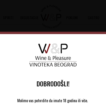
SPIRITI
DEGUSTACIJE
POKLONI
GASTRO
rachet La Garenne
Louis Jadot Puligny-Montra
Šifra artikla:
10801212 2023
Barkod:
4651
Belo suvo vino od sorte grožđa 100% C
živahnoj kiselosti
DOBRODOŠLI!
15.045,00
RSD
Molimo vas potvrdite da imate 18 godina ili više.