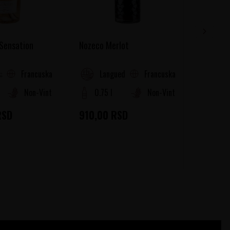
 Sensation
Nozeco Merlot
Nozeco 
Francuska
Francuska
a (Cotes de Provence)
Languedoc-Roussillon
La
Non-Vintage
0.75 l
Non-Vintage
0.75
RSD
910,00
RSD
910,0