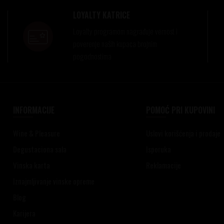
LOYALTY KATRICE
Loyalty programom nagrađuje vernost i
poverenje naših kupaca brojnim
pogodnostima
INFORMACIJE
POMOĆ PRI KUPOVINI
Wine & Pleasure
Uslovi korišćenja i prodaje
Degustaciona sala
Isporuka
Vinska karta
Reklamacije
Iznajmljivanje vinske opreme
Blog
Karijera