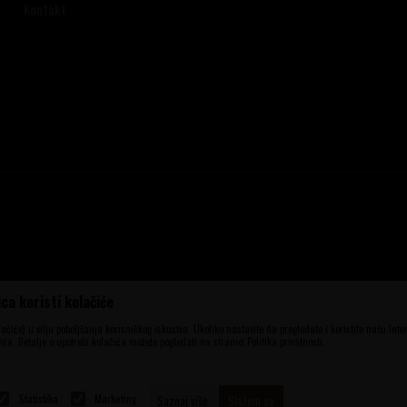
Kontakt
ca koristi kolačiće
ena, ali ne možemo garantovati da su sve
aše ponude i ne podrazumeva da su dostupni
olačiće) u cilju poboljšanja korisničkog iskustva. Ukoliko nastavite da pregledate i koristite našu Int
elefona 060 56 777 41 i 063 84 063 95.
ća. Detalje o upotrebi kolačića možete pogledati na stranici Politika privatnosti.
Statistika
Marketing
Saznaj više
Slažem se