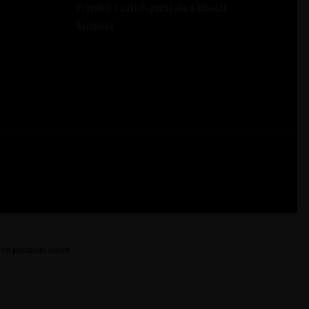
Pravilnik o zaštiti podataka o ličnosti
korisnika
ernet prodavnicu slažete