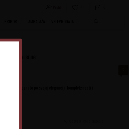
Profil
0
0
PRIBOR
AMBALAŽA
VELEPRODAJA
chet La Garenne
hardonnay, poznato po svojoj eleganciji, kompleksnosti i
Obavesti me o sniženju