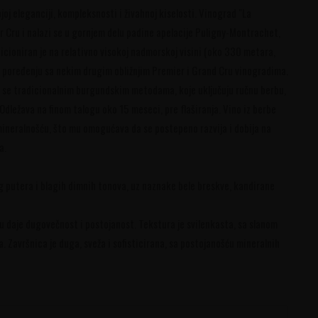
j eleganciji, kompleksnosti i živahnoj kiselosti. Vinograd "La
er Cru i nalazi se u gornjem delu padine apelacije Puligny-Montrachet,
zicioniran je na relativno visokoj nadmorskoj visini (oko 330 metara,
 u poređenju sa nekim drugim obližnjim Premier i Grand Cru vinogradima.
se tradicionalnim burgundskim metodama, koje uključuju ručnu berbu,
dležava na finom talogu oko 15 meseci, pre flaširanja. Vino iz berbe
mineralnošću, što mu omogućava da se postepeno razvija i dobija na
a.
eg putera i blagih dimnih tonova, uz naznake bele breskve, kandirane
nu daje dugovečnost i postojanost. Tekstura je svilenkasta, sa slanom
. Završnica je duga, sveža i sofisticirana, sa postojanošću mineralnih