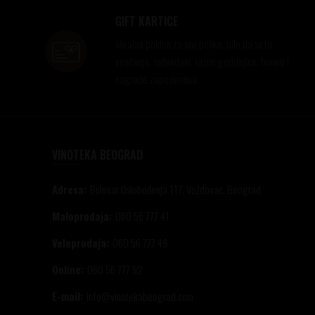
GIFT KARTICE
Idealan poklon za sve prilike, bilo da su to
venčanja, rođendani, razne godišnjice, bonusi i
nagrade zaposlenima..
VINOTEKA BEOGRAD
Adresa:
Bulevar Oslobođenja 117, Voždovac, Beograd
Maloprodaja:
060 56 777 41
Veleprodaja:
060 56 777 49
Online:
060 56 777 92
E-mail:
info@vinotekabeograd.com