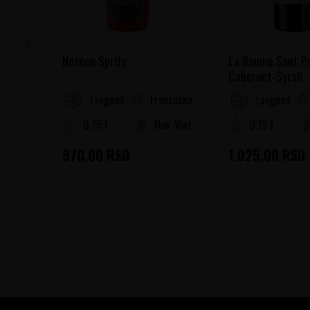
Nozeco Spritz
La Baume Sant P
Cabernet-Syrah
Francuska
Languedoc-Roussillon
Languedoc-R
0.75 l
Non-Vintage
0.75 l
970,00
RSD
1.025,00
RSD