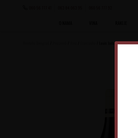
060 56 777 41
063 84 063 95
060 56 777 92
O NAMA
VINA
RAKIJE
Vinoteka Beograd
Proizvodi
Vina
Francuska
Louis Jadot Puligny-Mont