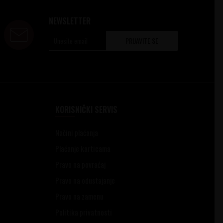
NEWSLETTER
PRIJAVITE SE
KORISNIČKI SERVIS
Načini plaćanja
Plaćanje karticama
Pravo na povraćaj
Pravo na odustajanje
Pravo na zamenu
Politika privatnosti