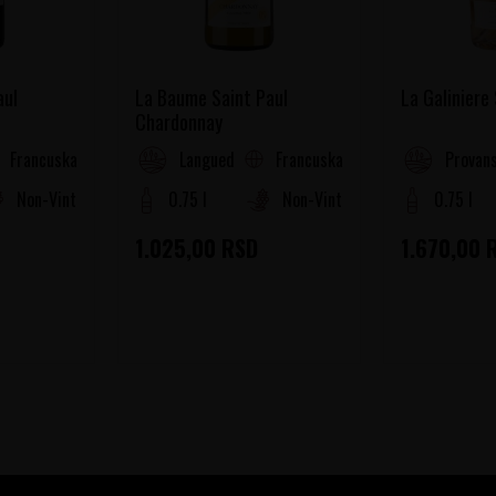
aul
La Baume Saint Paul
La Galiniere
Chardonnay
Francuska
Francuska
oussillon
Languedoc-Roussillon
Provans
Non-Vintage
0.75 l
Non-Vintage
0.75 l
1.025,00
RSD
1.670,00