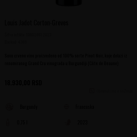
Louis Jadot Corton-Greves
Šifra artikla:
10802461 2023
Barkod:
4369
Suvo crveno vino proizvedeno od 100% sorte Pinot Noir, koje dolazi iz
renomiranog Grand Cru vinograda u Burgundiji (Côte de Beaune)
18.930,00
RSD
Obavesti me o sniženju
Francuska
Burgundy
0.75 l
2023