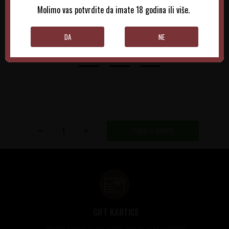
Molimo vas potvrdite da imate 18 godina ili više.
DODAJTE U KORPU
DODAJTE U KORPU
DA
NE
DODAJ U KORPU
GIFT KARTICE
Idealan poklon za sve prilike, bilo da su to venčanja,