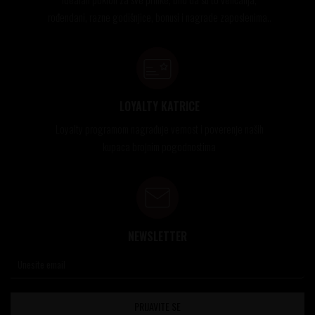
rođendani, razne godišnjice, bonusi i nagrade zaposlenima..
LOYALTY KATRICE
Loyalty programom nagrađuje vernost i poverenje naših
kupaca brojnim pogodnostima
NEWSLETTER
PRIJAVITE SE