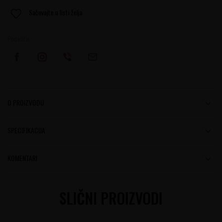
Sačuvajte u listi želja
Podelite:
O PROIZVODU
SPECIFIKACIJA
KOMENTARI
SLIČNI PROIZVODI