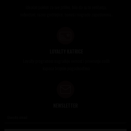
Idealan poklon za sve prilike, bilo da su to venčanja,
rođendani, razne godišnjice, bonusi i nagrade zaposlenima..
LOYALTY KATRICE
Loyalty programom nagrađuje vernost i poverenje naših
kupaca brojnim pogodnostima
NEWSLETTER