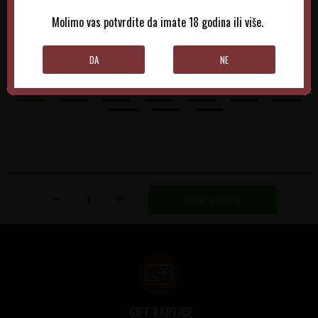
970,00
RSD
1.025,00
RSD
Molimo vas potvrdite da imate 18 godina ili više.
DODAJTE U KORPU
DODAJTE U KORPU
DA
NE
DODAJ U KORPU
GIFT KARTICE