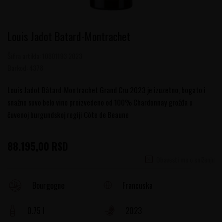
Louis Jadot Batard-Montrachet
Šifra artikla:
10801193 2023
Barkod:
4378
Louis Jadot Bâtard-Montrachet Grand Cru 2023 je izuzetno, bogato i
snažno suvo belo vino proizvedeno od 100% Chardonnay grožđa u
čuvenoj burgundskoj regiji Côte de Beaune
88.195,00
RSD
Obavesti me o sniženju
Francuska
Bourgogne
0.75 l
2023