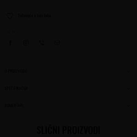
Sačuvajte u listi želja
Podelite:
O PROIZVODU
SPECIFIKACIJA
KOMENTARI
SLIČNI PROIZVODI