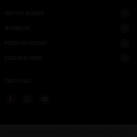
VINOTEKA BEOGRAD
INFORMACIJE
POMOĆ PRI KUPOVINI
KORISNIČKI SERVIS
PRATITE NAS
Nastojimo da budemo što precizniji u opisu proizvoda, prikazu slika i samih cena, ali