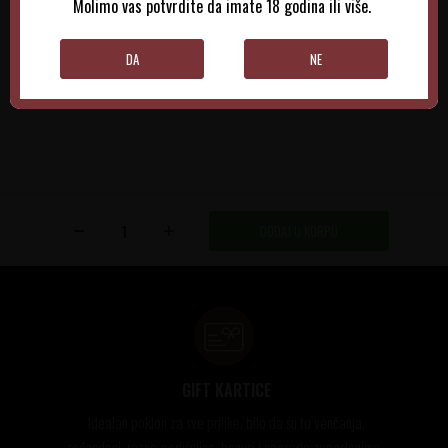
Molimo vas potvrdite da imate 18 godina ili više.
DODAJTE U KORPU
DODAJTE U KORPU
DA
NE
DODAJ U KORPU
GIFT KARTICE
Idealan poklon za sve prilike, bilo da su to venčanja,
rođendani, razne godišnjice, bonusi i nagrade zaposlenima..