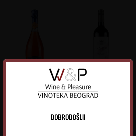
Nozeco Spritz
La Baume Saint Paul
Cabernet-Syrah
Francuska
Francuska
Languedoc-Roussillon
Languedoc-Roussillon
0.75 l
Non-Vintage
0.75 l
Non-Vintage
DOBRODOŠLI!
970,00
RSD
1.025,00
RSD