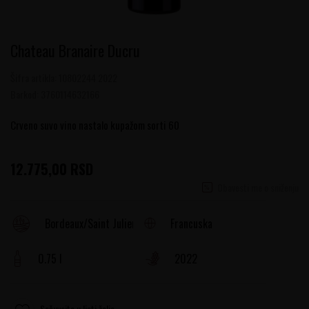
Chateau Branaire Ducru
Šifra artikla:
10802244 2022
Barkod:
3760114632166
Crveno suvo vino nastalo kupažom sorti 60
12.775,00
RSD
Obavesti me o sniženju
Francuska
Bordeaux/Saint Julien
0.75 l
2022
Sačuvajte u listi želja