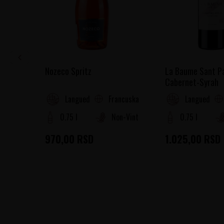
Nozeco Spritz
La Baume Sant P
Cabernet-Syrah
Francuska
Languedoc-Roussillon
Languedoc-R
0.75 l
Non-Vintage
0.75 l
970,00
RSD
1.025,00
RSD