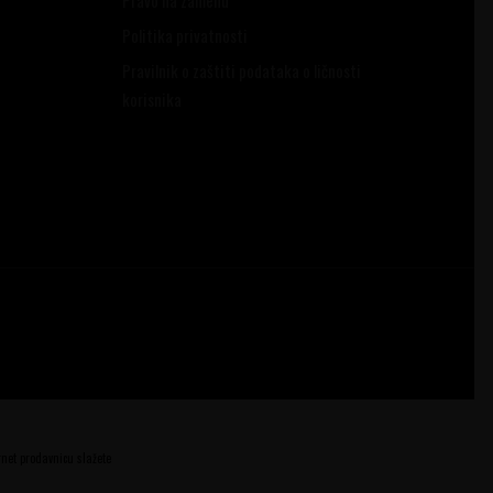
Politika privatnosti
Pravilnik o zaštiti podataka o ličnosti
korisnika
ernet prodavnicu slažete