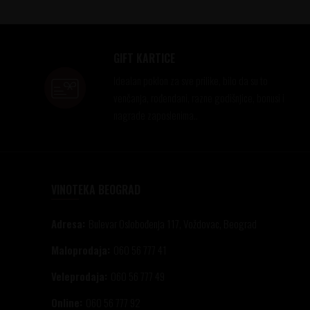
GIFT KARTICE
Idealan poklon za sve prilike, bilo da su to
venčanja, rođendani, razne godišnjice, bonusi i
nagrade zaposlenima..
VINOTEKA BEOGRAD
Adresa:
Bulevar Oslobođenja 117, Voždovac, Beograd
Maloprodaja:
060 56 777 41
Veleprodaja:
060 56 777 49
Online:
060 56 777 92