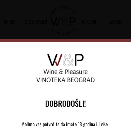
SPIRITI
DEGUSTACIJE
POKLONI
GASTRO
Chateau Bouscaut Rouge
Šifra artikla:
10802454 2022
Barkod:
3500610152719
Bouscaut je crveno vino iz istoimene
Sauvignon i 7% Malbec
DOBRODOŠLI!
5.655,00
RSD
Molimo vas potvrdite da imate 18 godina ili više.