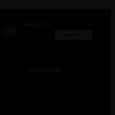
NEWSLETTER
PRIJAVITE SE
KORISNIČKI SERVIS
Načini plaćanja
Plaćanje karticama
Pravo na povraćaj
Pravo na odustajanje
Pravo na zamenu