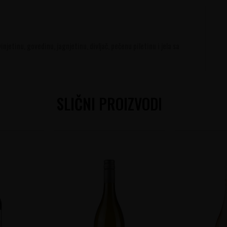
vinjetinu, govedinu, jagnjetinu, divljač, pečenu piletinu i jela sa
SLIČNI PROIZVODI