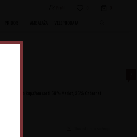
Profil
0
0
PRIBOR
AMBALAŽA
VELEPRODAJA
 vinarije nastalo kupažom sorti 58% Merlot, 35% Cabernet
Obavesti me o sniženju