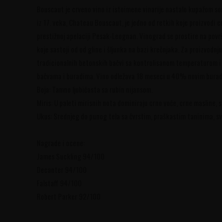
Bouscaut je crveno vino iz istoimene vinarije nastalo kupažom 
iz 17. veka, Chateau Bouscaut, je jedno od retkih koje proizvodi c
prestižnoj apelaciji Pesak-Leognan. Vinograd se prostire na povr
koje sastoji od od gline i šljunka na bazi krečnjaka. Za proizvodn
tradicionalnih betonskih bačvi sa kontrolisanom temperaturom i r
bačvama i buradima. Vino odležava 18 meseci u 40% novim burad
Boja: Tamno ljubičasta sa rubin nijansom.
Miris: U paleti mirisnih nota dominiraju crno voće, crne masline, suv
Ukus: Srednjeg do punog tela sa čvrstim, praškastim taninima, s
Nagrade i ocene:
James Suckling 94/100
Decanter 94/100
Falstaff 94/100
Robert Parker 92/100