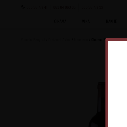
060 56 777 41
063 84 063 95
060 56 777 92
O NAMA
VINA
RAKIJE
Vinoteka Beograd
Proizvodi
Vina
Francuska
Chateau Bouscaut Rouge