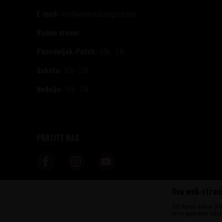
E-mail:
info@vinotekabeograd.com
Radno vreme:
Ponedeljak-Petak:
09h - 21h
Subota:
10h - 21h
Nedelja:
10h - 17h
PRATITE NAS
Ova web-strani
Nastojimo da budemo što precizniji u opisu proizvoda, prikazu slika i samih c
informacije kompletne i bez grešaka. Svi artikli prikazani na sajtu su deo n
Sajt koristi cookies (k
u svakom trenutku. Raspoloživost robe možete proveriti pozivom na brojeve t
se sa upotrebom kolači