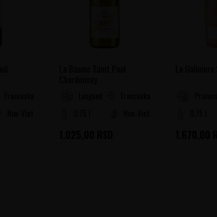
aul
La Baume Saint Paul
La Galiniere
Chardonnay
Francuska
Francuska
oussillon
Languedoc-Roussillon
Provans
Non-Vintage
0.75 l
Non-Vintage
0.75 l
1.025,00
RSD
1.670,00