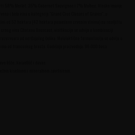
sorti 58% Merlot, 35% Cabernet Sauvignon i 7% Malbec. Vinsko imanje
rvena i bela vina u kategoriji "Grand Crus Classes of Graves", u
šini od 52 hektara (42 hektara posvećeno crvenim vinima) na zemljištu
ju crnog vina Chateau Bouscaut, vinifikacija se odvija u kombinaciji
ezervoara od nerđajućeg čelika. Malolaktična fermentacija se odvija u
ima od francuskog hrasta. Godišnja proizvodnja: 96.000 boca
o lišće, karanfilić i duvan.
vežom kiselinom i mineralnom završnicom.