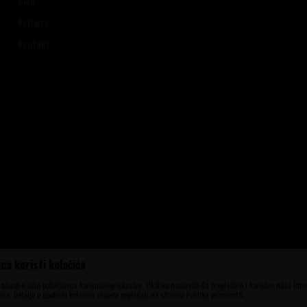
Karijera
Kontakt
ca koristi kolačiće
ena, ali ne možemo garantovati da su sve
aše ponude i ne podrazumeva da su dostupni
olačiće) u cilju poboljšanja korisničkog iskustva. Ukoliko nastavite da pregledate i koristite našu Int
elefona 060 56 777 41 i 063 84 063 95.
ća. Detalje o upotrebi kolačića možete pogledati na stranici Politika privatnosti.