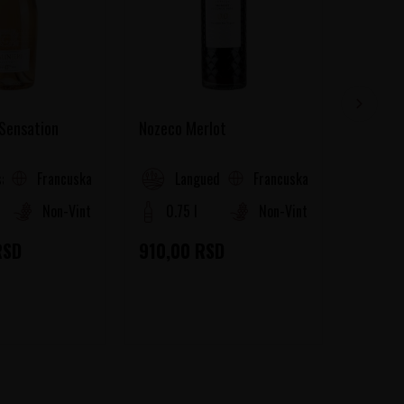
 Sensation
Nozeco Merlot
Nozeco 
Francuska
Francuska
a (Cotes de Provence)
Languedoc-Roussillon
La
Non-Vintage
0.75 l
Non-Vintage
0.75
RSD
910,00
RSD
910,0