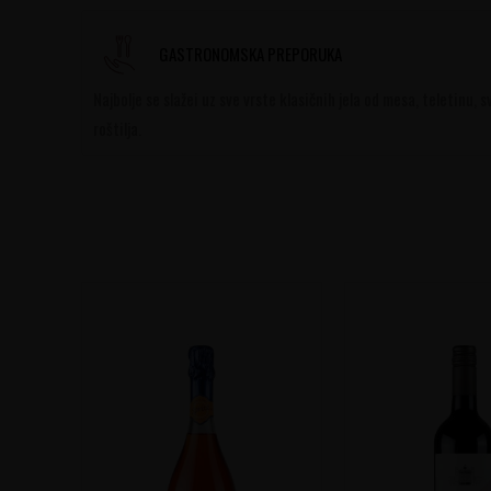
GASTRONOMSKA PREPORUKA
Najbolje se slažei uz sve vrste klasičnih jela od mesa, teletinu, s
roštilja.