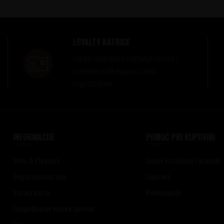
LOYALTY KATRICE
Loyalty programom nagrađuje vernost i
poverenje naših kupaca brojnim
pogodnostima
INFORMACIJE
POMOĆ PRI KUPOVINI
Wine & Pleasure
Uslovi korišćenja i prodaje
Degustaciona sala
Isporuka
Vinska karta
Reklamacije
Iznajmljivanje vinske opreme
Blog