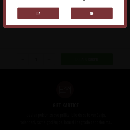
DODAJTE U KORPU
DODAJTE U KORPU
DA
NE
DODAJ U KORPU
GIFT KARTICE
Idealan poklon za sve prilike, bilo da su to venčanja,
rođendani, razne godišnjice, bonusi i nagrade zaposlenima..