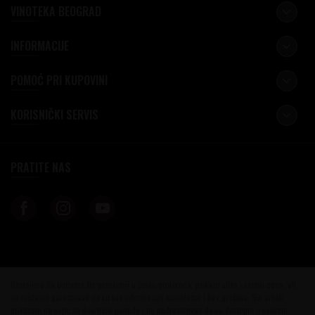
VINOTEKA BEOGRAD
INFORMACIJE
POMOĆ PRI KUPOVINI
KORISNIČKI SERVIS
PRATITE NAS
Nastojimo da budemo što precizniji u opisu proizvoda, prikazu slika i samih cena, ali
ne možemo garantovati da su sve informacije kompletne i bez grešaka. Svi artikli
prikazani na sajtu su deo naše ponude i ne podrazumeva da su dostupni u svakom