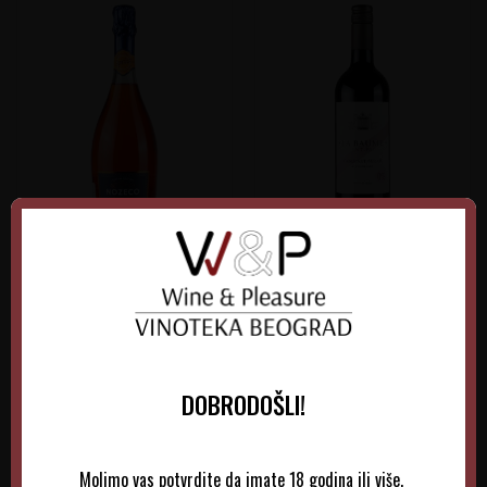
Nozeco Spritz
La Baume Saint Paul
Cabernet-Syrah
Francuska
Francuska
Languedoc-Roussillon
Languedoc-Roussillon
0.75 l
Non-Vintage
0.75 l
Non-Vintage
DOBRODOŠLI!
970,00
RSD
1.025,00
RSD
Molimo vas potvrdite da imate 18 godina ili više.