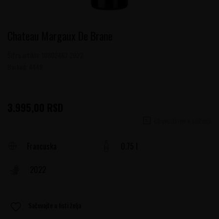
Chateau Margaux De Brane
Šifra artikla:
10802467 2022
Barkod:
4449
3.995,00
RSD
Obavesti me o sniženju
Francuska
0.75 l
2022
Sačuvajte u listi želja