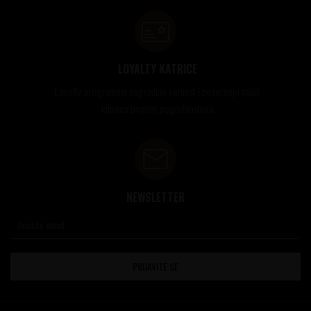
LOYALTY KATRICE
Loyalty programom nagrađuje vernost i poverenje naših
kupaca brojnim pogodnostima
NEWSLETTER
PRIJAVITE SE