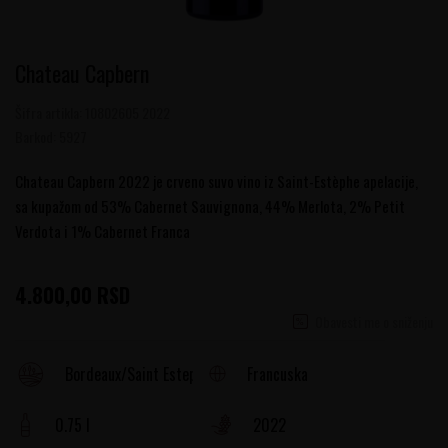
Chateau Capbern
Šifra artikla:
10802605 2022
Barkod:
5927
Chateau Capbern 2022 je crveno suvo vino iz Saint-Estèphe apelacije,
sa kupažom od 53% Cabernet Sauvignona, 44% Merlota, 2% Petit
Verdota i 1% Cabernet Franca
4.800,00
RSD
Obavesti me o sniženju
Francuska
Bordeaux/Saint Estephe
0.75 l
2022