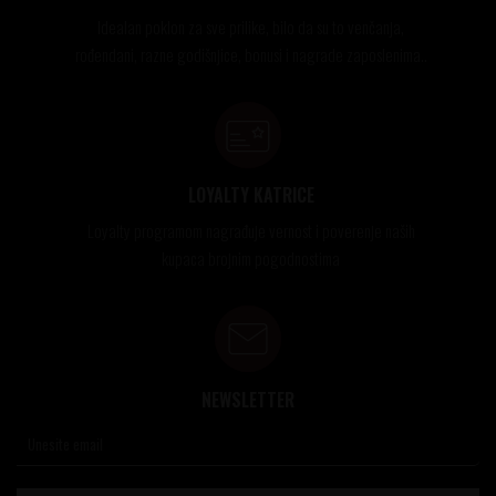
Idealan poklon za sve prilike, bilo da su to venčanja,
rođendani, razne godišnjice, bonusi i nagrade zaposlenima..
LOYALTY KATRICE
Loyalty programom nagrađuje vernost i poverenje naših
kupaca brojnim pogodnostima
NEWSLETTER