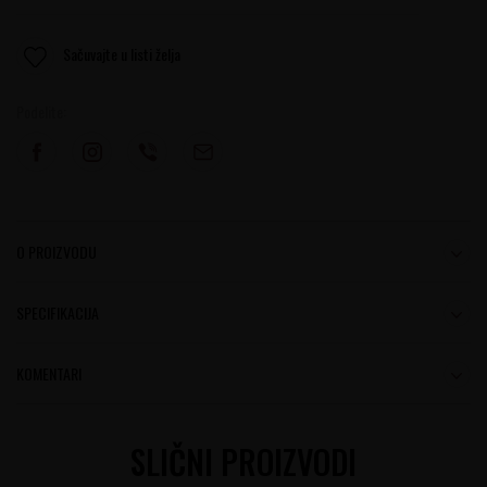
Sačuvajte u listi želja
Podelite:
O PROIZVODU
SPECIFIKACIJA
KOMENTARI
SLIČNI PROIZVODI