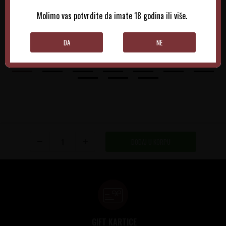
970,00
RSD
1.025,00
RSD
Molimo vas potvrdite da imate 18 godina ili više.
DODAJTE U KORPU
DODAJTE U KORPU
DA
NE
DODAJ U KORPU
GIFT KARTICE