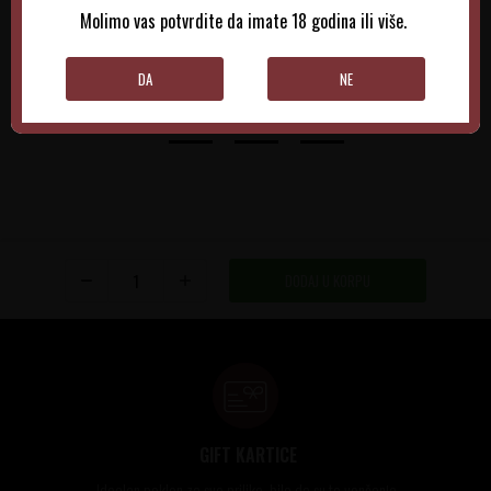
Molimo vas potvrdite da imate 18 godina ili više.
DODAJTE U KORPU
DODAJTE U KORPU
DA
NE
DODAJ U KORPU
GIFT KARTICE
Idealan poklon za sve prilike, bilo da su to venčanja,