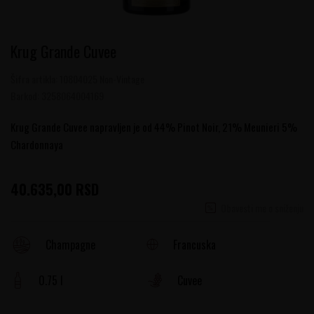
Krug Grande Cuvee
Šifra artikla:
10804025 Non-Vintage
Barkod:
3258064004169
Krug Grande Cuvee napravljen je od 44% Pinot Noir, 21% Meunieri 5%
Chardonnaya
40.635,00
RSD
Obavesti me o sniženju
Francuska
Champagne
0.75 l
Cuvee