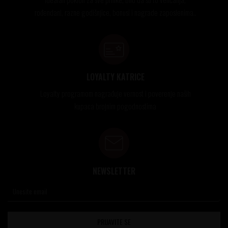
rođendani, razne godišnjice, bonusi i nagrade zaposlenima..
LOYALTY KATRICE
Loyalty programom nagrađuje vernost i poverenje naših
kupaca brojnim pogodnostima
NEWSLETTER
PRIJAVITE SE