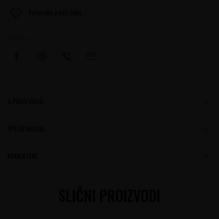
Sačuvajte u listi želja
Podelite:
O PROIZVODU
SPECIFIKACIJA
KOMENTARI
SLIČNI PROIZVODI