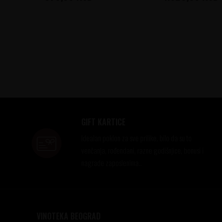
GIFT KARTICE
Idealan poklon za sve prilike, bilo da su to
venčanja, rođendani, razne godišnjice, bonusi i
nagrade zaposlenima..
VINOTEKA BEOGRAD