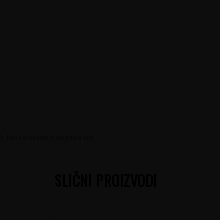
či, kao i uz veoma začinjenu hranu.
SLIČNI PROIZVODI