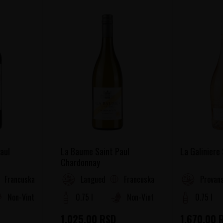
aul
La Baume Saint Paul
La Galiniere
Chardonnay
Francuska
Francuska
oussillon
Languedoc-Roussillon
Provans
Non-Vintage
0.75 l
Non-Vintage
0.75 l
1.025,00
RSD
1.670,00