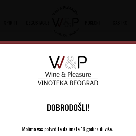
SPIRITI
DEGUSTACIJE
POKLONI
GASTRO
Chateau Taillefer
Šifra artikla:
10802050 2021
Barkod:
465
Chateau Taillefer 2020 je suvo crven
Franc u istoimenoj vinariji, u apelaciji
DOBRODOŠLI!
5.260,00
RSD
Molimo vas potvrdite da imate 18 godina ili više.