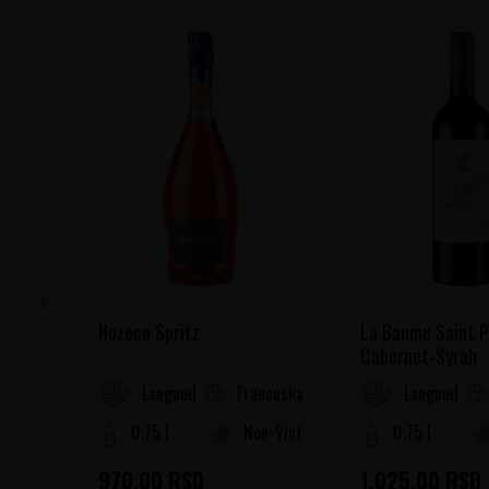
Nozeco Spritz
La Baume Saint P
Cabernet-Syrah
Francuska
Languedoc-Roussillon
Languedoc-R
0.75 l
Non-Vintage
0.75 l
970,00
RSD
1.025,00
RSD