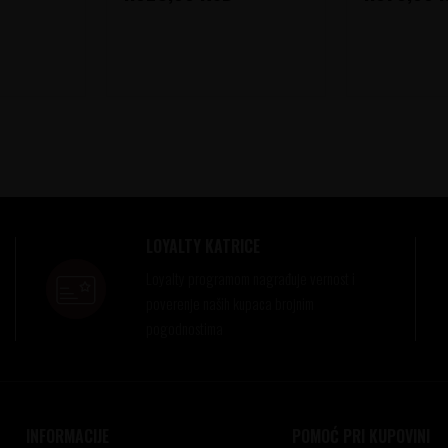
LOYALTY KATRICE
Loyalty programom nagrađuje vernost i
poverenje naših kupaca brojnim
pogodnostima
INFORMACIJE
POMOĆ PRI KUPOVINI