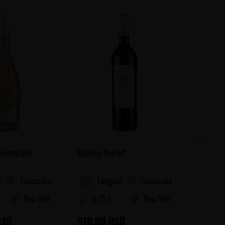
 Sensation
Nozeco Merlot
Nozeco 
Francuska
Francuska
a (Cotes de Provence)
Languedoc-Roussillon
La
Non-Vintage
0.75 l
Non-Vintage
0.75
RSD
910,00
RSD
910,0