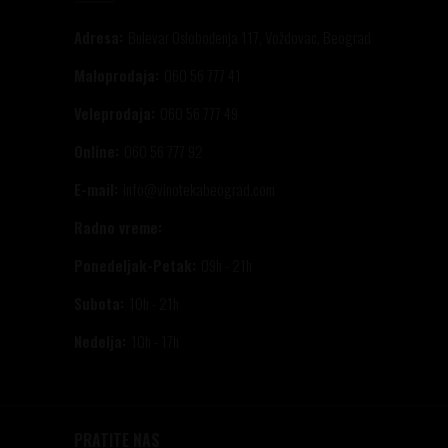
Adresa:
Bulevar Oslobođenja 117, Voždovac, Beograd
Maloprodaja:
060 56 777 41
Veleprodaja:
060 56 777 49
Online:
060 56 777 92
E-mail:
info@vinotekabeograd.com
Radno vreme:
Ponedeljak-Petak:
09h - 21h
Subota:
10h - 21h
Nedelja:
10h - 17h
PRATITE NAS