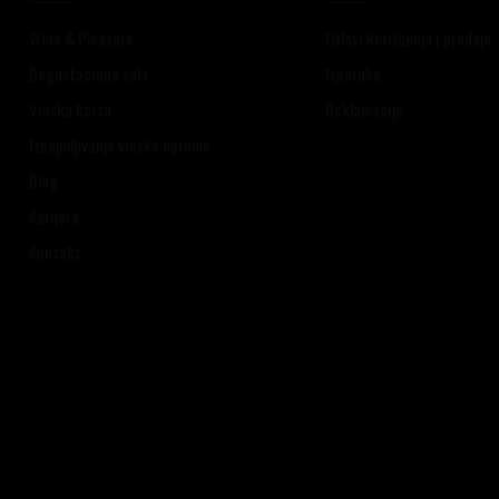
Wine & Pleasure
Uslovi korišćenja i prodaje
Degustaciona sala
Isporuka
Vinska karta
Reklamacije
Iznajmljivanje vinske opreme
Blog
Karijera
Kontakt