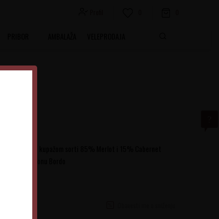
Profil
0
0
PRIBOR
AMBALAŽA
VELEPRODAJA
o vino dobijeno kupažom sorti 85% Merlot i 15% Cabernet
 Pomerol i regionu Bordo
Obavesti me o sniženju