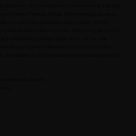
i 85% Merlot i 15% Cabernet Franc u istoimenoj vinariji, u apelaciji
ajvećih imanja u Pomerolu. Chateau Taillefer vinarija je nazvana po
aže da su stariji ljudi ispričali kako se plug doslovno "reže kroz
 ovog minerala koja se nalazi u vinogradu. Veličina vinograda iznosi 12
da je 6.000 čokota po hektaru. Grožđe se bere i sortira ručno.
 kontrolisanoj temperaturi. Malolaktička fermentacija se odvija u
a. Vino odležava oko 12 meseci u baricima od francuskog hrasta, od
ljubičice, ruže i tartufa.
ninima.