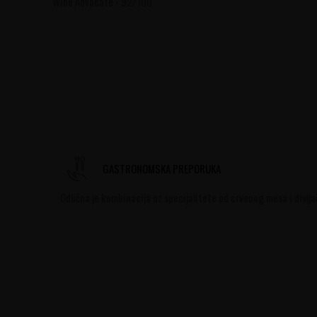
Wine Advocate - 92/100
GASTRONOMSKA PREPORUKA
Odlična je kombinacija uz specijalitete od crvenog mesa i divlja