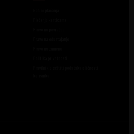
Načini plaćanja
Plaćanje karticama
Pravo na povraćaj
Pravo na odustajanje
Pravo na zamenu
Politika privatnosti
Pravilnik o zaštiti podataka o ličnosti
korisnika