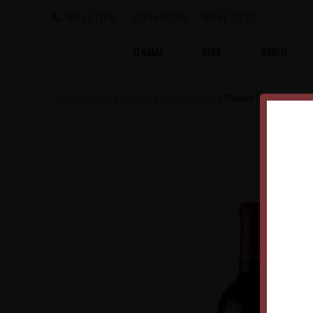
060 56 777 41
063 84 063 95
060 56 777 92
O NAMA
VINA
RAKIJE
Vinoteka Beograd
Proizvodi
Vina
Francuska
Chateau Taillefer