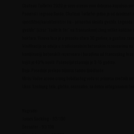
Chateau Taillefer 2020 je suvo crveno vino dobijeno kupažom sort
Pomerol i regionu Bordo. Chateau Taillefer jedno je od dvadeset n
specifičnoj karakteristici tla - prisustvu oksida gvožđa. Legenda k
gvožđe" (izraz "taille le fer" na francuskom) zbog velike količine
hektara. Vinova loza je u proseku stara 30 godina, a gustina zasa
Vinifikacija se odvija u tradicionalnim betonskim rezevoarima na
kombinaciji betonskih rezervoara i buradima od francuskog hrast
kojih je 40% novih. Potencijal starenja je 3-15 godina.
Boja: Poseduje prelepu nijansu tamno ljubičaste.
Miris: Voćne arome crnog bobičastog voća uz primesu cvetnih nota 
Ukus: Srednjeg tela, glatko, senzualno, sa dobro integrisanim ta
Nagrade:
James Suckling - 92/100
Decanter - 91/100