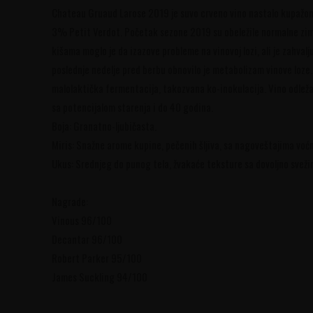
Chateau Gruaud Larose 2019 je suvo crveno vino nastalo kupaž
3% Petit Verdot. Početak sezone 2019 su obeležile normalne zims
kišama moglo je da izazove probleme na vinovoj lozi, ali je zahvalj
poslednje nedelje pred berbu obnovilo je metabolizam vinove loze
malolaktička fermentacija, takozvana ko-inokulacija. Vino odlež
sa potencijalom starenja i do 40 godina.
Boja: Granatno-ljubičasta.
Miris: Snažne arome kupine, pečenih šljiva, sa nagoveštajima voćno
Ukus: Srednjeg do punog tela, žvakaće teksture sa dovoljno svežin
Nagrade:
Vinous 96/100
Decantar 96/100
Robert Parker 95/100
James Suckling 94/100