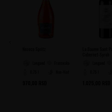
Nozeco Spritz
La Baume Sant P
Cabernet-Syrah
Francuska
Languedoc-Roussillon
Languedoc-R
0.75 l
Non-Vintage
0.75 l
970,00
RSD
1.025,00
RSD