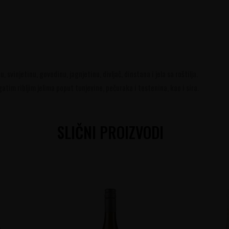
 svinjetinu, govedinu, jagnjetinu, divljač, dinstana i jela sa roštilja.
tim ribljim jelima poput tunjevine, pečuraka i testenina, kao i sira.
SLIČNI PROIZVODI