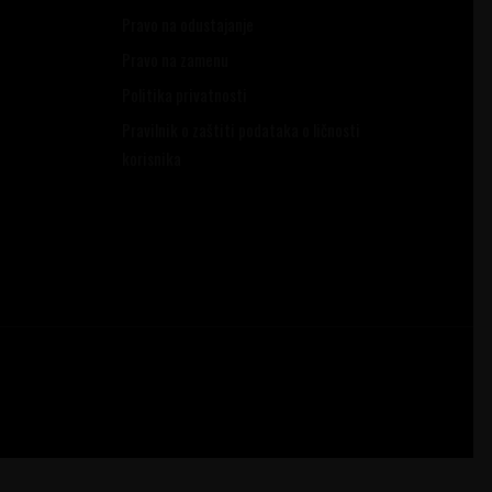
Pravo na odustajanje
Pravo na zamenu
Politika privatnosti
Pravilnik o zaštiti podataka o ličnosti
korisnika