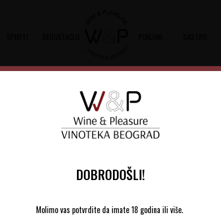
SPIRITI
DEGUSTACIJE
POKLONI
GASTRO
5l
Chateau Gruaud Larose 1,5l
Šifra artikla:
10802095 2019
Barkod:
3214
Chateau Gruaud Larose 2019 je suvo c
29% Merlot, 7% Cabernet Franc i 3% 
DOBRODOŠLI!
35.925,00
RSD
Molimo vas potvrdite da imate 18 godina ili više.