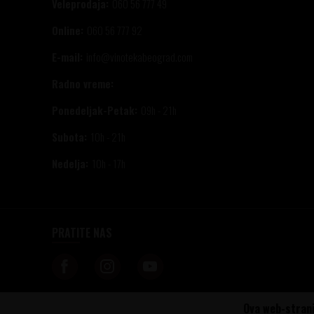
Veleprodaja:
060 56 777 49
Online:
060 56 777 92
E-mail:
info@vinotekabeograd.com
Radno vreme:
Ponedeljak-Petak:
09h - 21h
Subota:
10h - 21h
Nedelja:
10h - 17h
PRATITE NAS
Ova web-strani