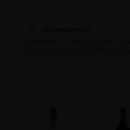
GASTRONOMSKA PREPORUKA
Najbolje kombinovati uz sve vrste klasičnih jela od mesa, teletinu,
Chateau Gruaud Larose savršeno se slaže sa azijskim jelima, boga