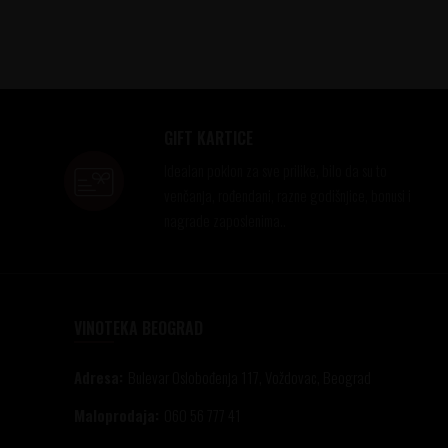
GIFT KARTICE
Idealan poklon za sve prilike, bilo da su to
venčanja, rođendani, razne godišnjice, bonusi i
nagrade zaposlenima..
VINOTEKA BEOGRAD
Adresa:
Bulevar Oslobođenja 117, Voždovac, Beograd
Maloprodaja:
060 56 777 41