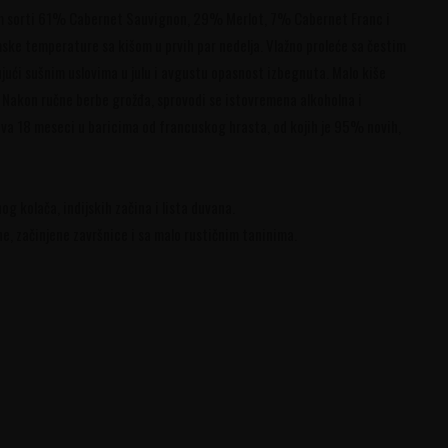
om sorti 61% Cabernet Sauvignon, 29% Merlot, 7% Cabernet Franc i
ke temperature sa kišom u prvih par nedelja. Vlažno proleće sa čestim
ujući sušnim uslovima u julu i avgustu opasnost izbegnuta. Malo kiše
. Nakon ručne berbe grožđa, sprovodi se istovremena alkoholna i
ava 18 meseci u baricima od francuskog hrasta, od kojih je 95% novih,
g kolača, indijskih začina i lista duvana.
e, začinjene završnice i sa malo rustičnim taninima.