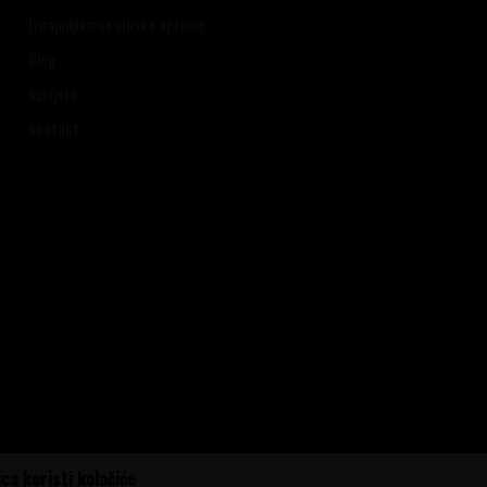
Iznajmljivanje vinske opreme
Blog
Karijera
Kontakt
ca koristi kolačiće