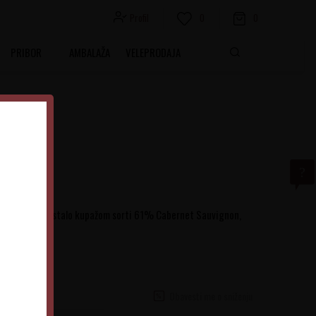
Profil
0
0
PRIBOR
AMBALAŽA
VELEPRODAJA
rveno vino nastalo kupažom sorti 61% Cabernet Sauvignon,
Petit Verdot
Obavesti me o sniženju