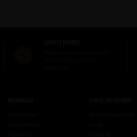
LOYALTY KATRICE
Loyalty programom nagrađuje vernost i
poverenje naših kupaca brojnim
pogodnostima
INFORMACIJE
POMOĆ PRI KUPOVINI
Wine & Pleasure
Uslovi korišćenja i prodaje
Degustaciona sala
Isporuka
Vinska karta
Reklamacije