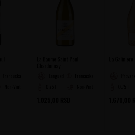
aul
La Baume Saint Paul
La Galiniere
Chardonnay
Francuska
Francuska
oussillon
Languedoc-Roussillon
Provans
Non-Vintage
0.75 l
Non-Vintage
0.75 l
1.025,00
RSD
1.670,00