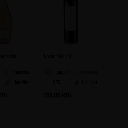
 Sensation
Nozeco Merlot
Nozeco 
Francuska
Francuska
a (Cotes de Provence)
Languedoc-Roussillon
La
Non-Vintage
0.75 l
Non-Vintage
0.75
RSD
910,00
RSD
910,0