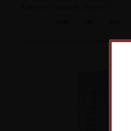
060 56 777 41
063 84 063 95
060 56 777 92
O NAMA
VINA
RAKIJE
Vinoteka Beograd
Proizvodi
Vina
Francuska
Chateau Gruaud Larose 1,