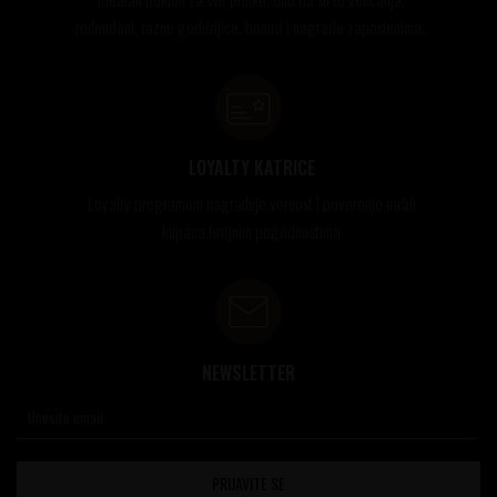
rođendani, razne godišnjice, bonusi i nagrade zaposlenima..
LOYALTY KATRICE
Loyalty programom nagrađuje vernost i poverenje naših
kupaca brojnim pogodnostima
NEWSLETTER
PRIJAVITE SE