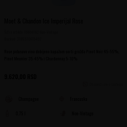
Moet & Chandon Ice Imperijal Rose
Šifra artikla:
10804162 Non-Vintage
Barkod:
3185370615492
Rose polusuvo vino dobijeno kupažom sorti grožđa Pinot Noir 45-55%,
Pinot Meunier 35-45% i Chardonnay 5-10%
9.620,00
RSD
Obavesti me o sniženju
Francuska
Champagne
0.75 l
Non-Vintage