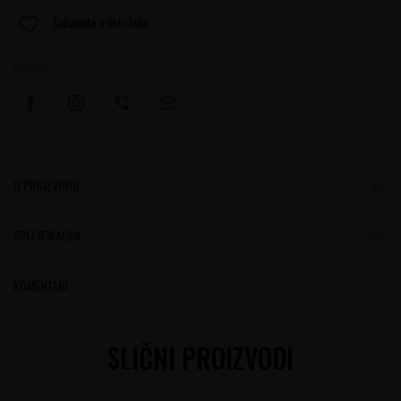
Sačuvajte u listi želja
Podelite:
O PROIZVODU
SPECIFIKACIJA
KOMENTARI
SLIČNI PROIZVODI