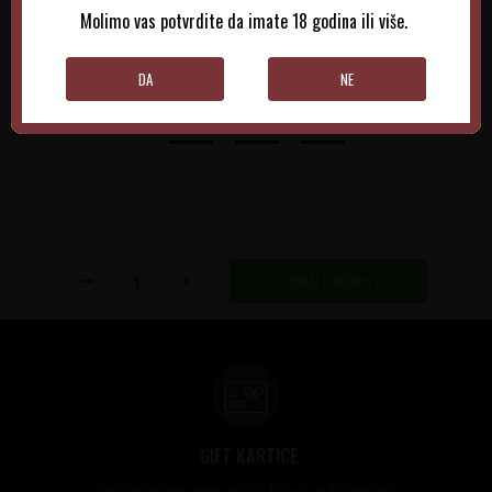
Molimo vas potvrdite da imate 18 godina ili više.
DODAJTE U KORPU
DODAJTE U KORPU
DA
NE
DODAJ U KORPU
GIFT KARTICE
Idealan poklon za sve prilike, bilo da su to venčanja,