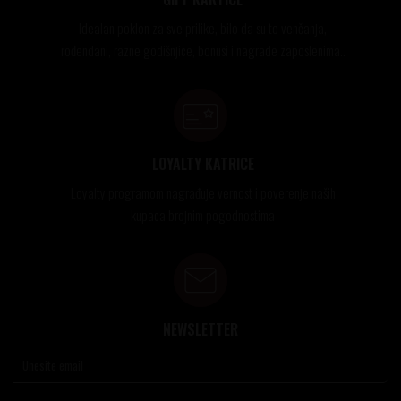
Idealan poklon za sve prilike, bilo da su to venčanja,
rođendani, razne godišnjice, bonusi i nagrade zaposlenima..
LOYALTY KATRICE
Loyalty programom nagrađuje vernost i poverenje naših
kupaca brojnim pogodnostima
NEWSLETTER