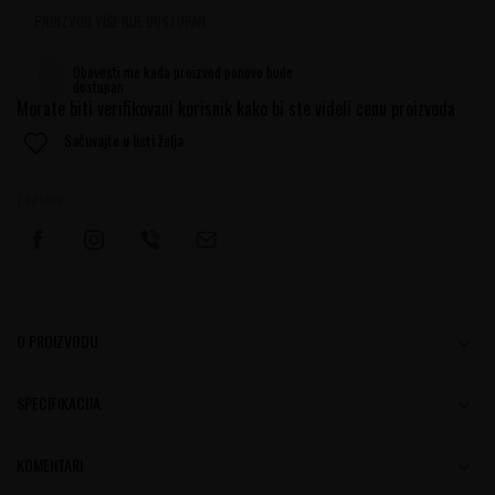
PROIZVOD VIŠE NIJE DOSTUPAN
Obavesti me kada proizvod ponovo bude
dostupan
Morate biti verifikovani korisnik kako bi ste videli cenu proizvoda
Sačuvajte u listi želja
Podelite:
O PROIZVODU
SPECIFIKACIJA
KOMENTARI