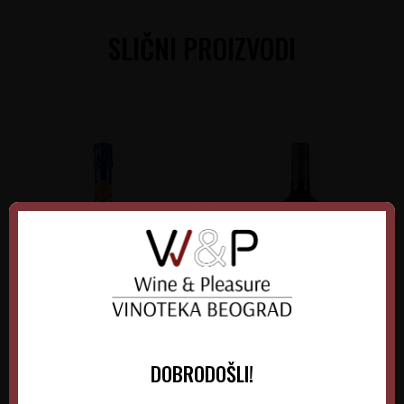
SLIČNI PROIZVODI
Nozeco Spritz
La Baume Sant Paul
DOBRODOŠLI!
Cabernet-Syrah