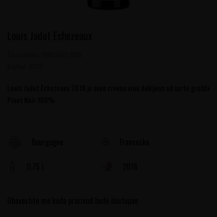
Louis Jadot Echezeaux
Šifra artikla:
10802462 2018
Barkod:
4370
Louis Jadot Echezeaux 2018 je suvo crveno vino dobijeno od sorte grožđa
Pinot Noir 100%
Francuska
Bourgogne
0.75 l
2018
Obavestite me kada proizvod bude dostupan